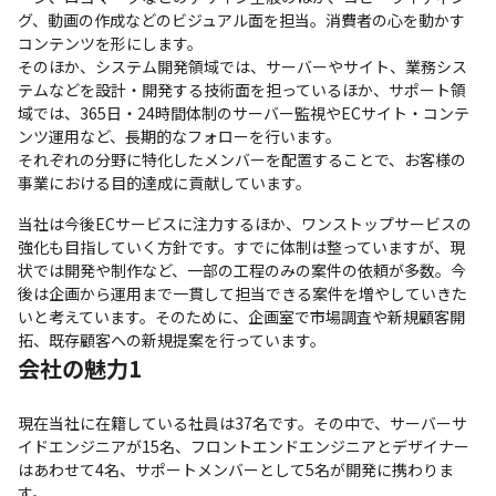
グ、動画の作成などのビジュアル面を担当。消費者の心を動かす
コンテンツを形にします。

そのほか、システム開発領域では、サーバーやサイト、業務シス
テムなどを設計・開発する技術面を担っているほか、サポート領
域では、365日・24時間体制のサーバー監視やECサイト・コンテ
ンツ運用など、長期的なフォローを行います。

それぞれの分野に特化したメンバーを配置することで、お客様の
事業における目的達成に貢献しています。
当社は今後ECサービスに注力するほか、ワンストップサービスの
強化も目指していく方針です。すでに体制は整っていますが、現
状では開発や制作など、一部の工程のみの案件の依頼が多数。今
後は企画から運用まで一貫して担当できる案件を増やしていきた
いと考えています。そのために、企画室で市場調査や新規顧客開
拓、既存顧客への新規提案を行っています。
会社の魅力1
現在当社に在籍している社員は37名です。その中で、サーバーサ
イドエンジニアが15名、フロントエンドエンジニアとデザイナー
はあわせて4名、サポートメンバーとして5名が開発に携わりま
す。
