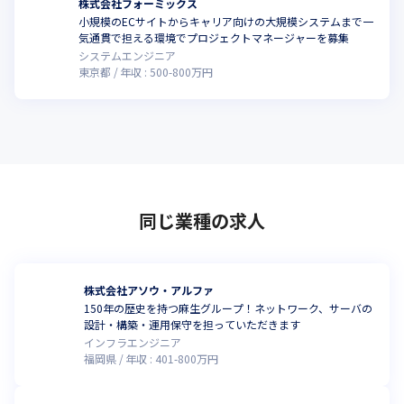
株式会社フォーミックス
小規模のECサイトからキャリア向けの大規模システムまで一
こ
気通貫で担える環境でプロジェクトマネージャーを募集
システムエンジニア
東京都
年収 :
500
-
800
万円
同じ業種の求人
株式会社アソウ・アルファ
150年の歴史を持つ麻生グループ！ネットワーク、サーバの
設計・構築・運用保守を担っていただきます
インフラエンジニア
福岡県
年収 :
401
-
800
万円