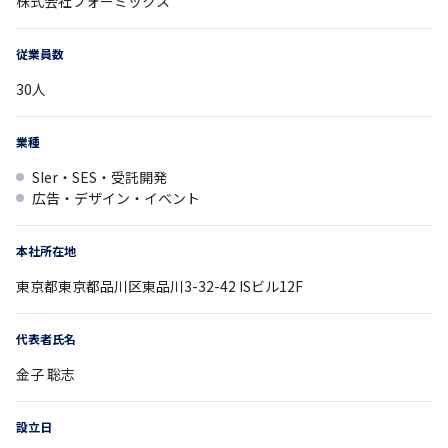
株式会社フォーミックス
従業員数
30
人
業種
SIer・SES・受託開発
広告・デザイン・イベント
本社所在地
東京都
東京都品川区東品川3-32-42
ISビル12F
代表者氏名
金子 聡志
設立日