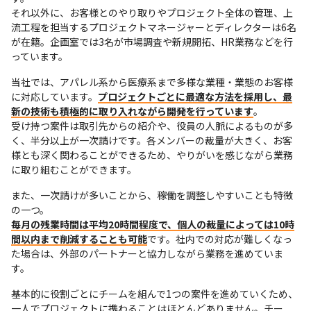
それ以外に、お客様とのやり取りやプロジェクト全体の管理、上
流工程を担当するプロジェクトマネージャーとディレクターは6名
が在籍。企画室では3名が市場調査や新規開拓、HR業務などを行
っています。
当社では、アパレル系から医療系まで多様な業種・業態のお客様
に対応しています。
プロジェクトごとに最適な方法を採用し、最
新の技術も積極的に取り入れながら開発を行っています
。

受け持つ案件は取引先からの紹介や、役員の人脈によるものが多
く、半分以上が一次請けです。各メンバーの裁量が大きく、お客
様とも深く関わることができるため、やりがいを感じながら業務
に取り組むことができます。
また、一次請けが多いことから、稼働を調整しやすいことも特徴
毎月の残業時間は平均20時間程度で、個人の裁量によっては10時
間以内まで削減することも可能
です。社内での対応が難しくなっ
た場合は、外部のパートナーと協力しながら業務を進めていま
す。
基本的に役割ごとにチームを組んで1つの案件を進めていくため、
一人でプロジェクトに携わることはほとんどありません。チー