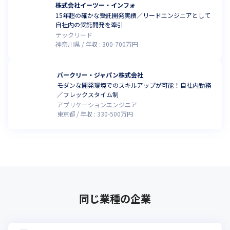
株式会社イーツー・インフォ
15年超の確かな受託開発実績／リードエンジニアとして
自社内の受託開発を牽引
テックリード
神奈川県
年収 :
300
-
700
万円
バークリー・ジャパン株式会社
モダンな開発環境でのスキルアップが可能！自社内勤務
／フレックスタイム制
アプリケーションエンジニア
東京都
年収 :
330
-
500
万円
同じ業種の企業