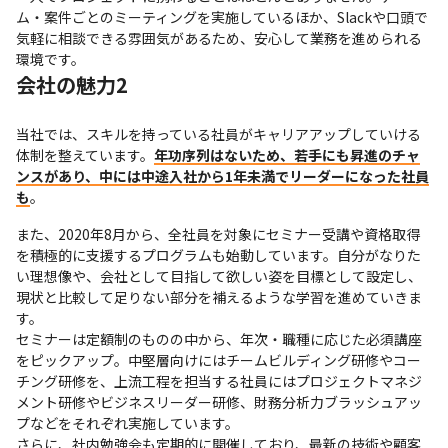
ム・案件ごとのミーティングを実施しているほか、Slackや口頭で
気軽に相談できる雰囲気があるため、安心して業務を進められる
環境です。
会社の魅力2
当社では、スキルを持っている社員がキャリアアップしていける
体制を整えています。
年功序列はないため、若手にも昇進のチャ
ンスがあり、中には中途入社から1年未満でリーダーになった社員
も
。
また、2020年8月から、全社員を対象にセミナー受講や資格取得
を積極的に支援するプログラムも始動しています。自分がなりた
い理想像や、会社として目指して欲しい姿を目標として設定し、
現状と比較して足りない部分を補えるような学習を進めていきま
す。

セミナーは定額制のものの中から、年次・職種に応じた必須講座
をピックアップ。中堅層向けにはチームビルディング研修やコー
チング研修を、上流工程を担当する社員にはプロジェクトマネジ
メント研修やビジネスリーダー研修、財務分析力ブラッシュアッ
プなどをそれぞれ実施しています。

さらに、社内勉強会も定期的に開催しており、最新の技術や顧客