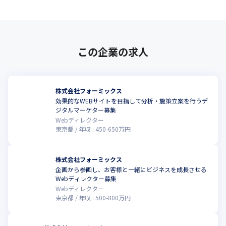
この企業の求人
株式会社フォーミックス
効果的なWEBサイトを目指して分析・施策立案を行うデ
ジタルマーケター募集
Webディレクター
東京都
年収 :
450
-
650
万円
株式会社フォーミックス
企画から参画し、お客様と一緒にビジネスを成長させる
こ
Webディレクター募集
Webディレクター
東京都
年収 :
500
-
800
万円