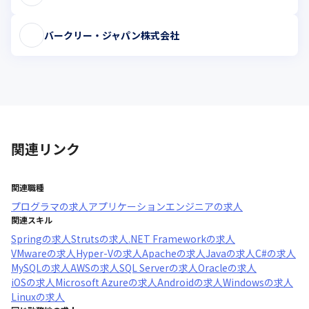
バークリー・ジャパン株式会社
関連リンク
関連職種
プログラマ
の求人
アプリケーションエンジニア
の求人
関連スキル
Spring
の求人
Struts
の求人
.NET Framework
の求人
VMware
の求人
Hyper-V
の求人
Apache
の求人
Java
の求人
C#
の求人
MySQL
の求人
AWS
の求人
SQL Server
の求人
Oracle
の求人
iOS
の求人
Microsoft Azure
の求人
Android
の求人
Windows
の求人
Linux
の求人