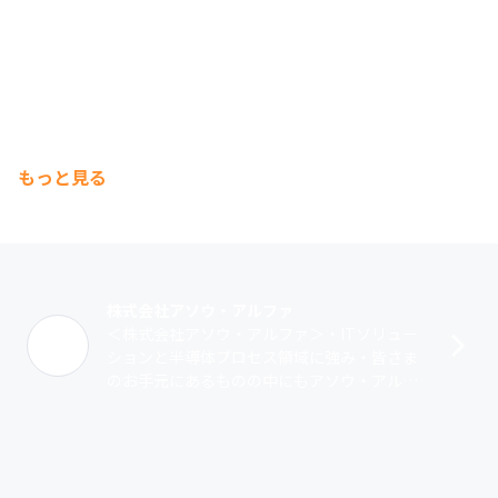
もっと見る
株式会社アソウ・アルファ
＜株式会社アソウ・アルファ＞・ITソリュー
ションと半導体プロセス領域に強み・皆さま
のお手元にあるものの中にもアソウ・アルフ
ァの技術が込められているかもしれません・1
995年9月6日設立。2025年度で･･･