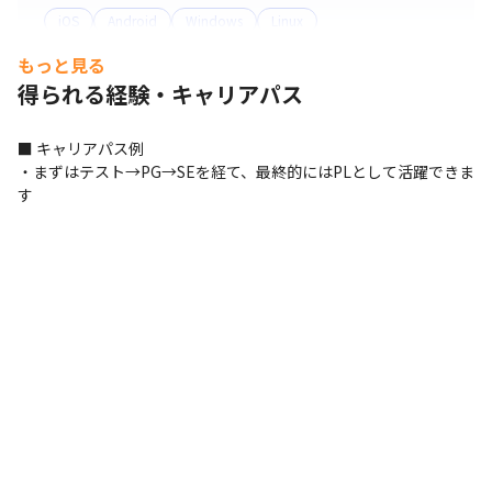
案件に配属された後は、当社の営業が取引先企業へ定期的
iOS
Android
Windows
Linux
に訪問し、エンジニアが働きやすい環境をバックアップす
るために意見提示や状況のヒアリングなどを積極的に行っ
もっと見る
ています。

得られる経験・キャリアパス
・資格取得でキャリアチェンジも、キャリアアップも応援
■ キャリアパス例

します

・まずはテスト→PG→SEを経て、最終的にはPLとして活躍できま
働きながら資格が取得できるよう、資格取得の受講料をサ
す
ポート。

金銭面だけでなく、学べる時間を確保できるような勤務環
境に配慮したり、働きながら学べる内容のプロジェクトを
選定したりするなど、無理なくスキルアップできる環境を
整えています。

・成果は正当に評価します

「自己評価」、「会社評価」、「お客様評価」の3つの視
点から、1人ひとりの日々の活動を正当に評価していま
す。

スキル評価シートは、技術スキルだけでなくヒューマンス