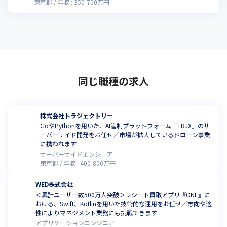
東京都
年収 :
350
-
700
万円
同じ職種の求人
株式会社トラジェクトリー
GoやPythonを用いた、AI管制プラットフォーム『TRJX』のサ
ーバーサイド開発をお任せ／市場が拡大しているドローン事業
に携われます
サーバーサイドエンジニア
東京都
年収 :
400
-
800
万円
WED株式会社
＜累計ユーザー数500万人突破＞レシート買取アプリ『ONE』に
おける、Swift、Kotlinを用いた技術的な運用をお任せ／志向や適
性によりマネジメント業務にも挑戦できます
アプリケーションエンジニア