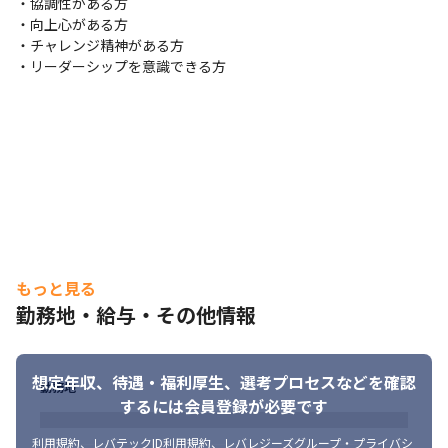
・協調性がある方

営業担当とは毎月面談するため、案件についての相談ができる環
・向上心がある方

境です。
・チャレンジ精神がある方

・リーダーシップを意識できる方
■ この仕事の面白み、魅力

・麻生グループの安定した基盤のもと、エンジニアの希望を考慮
した案件獲得が可能

麻生グループの総売上は6,035億で安定的に依頼があるため、景気
に左右されず、あなたの希望に合わせた案件をお任せできます。

実際に、上流工程の経験の無かったメンバーからの「運用・保守
から上流工程へ移りたい」という希望に対し、金融機関や通信企
業の業務アプリ開発プロジェクトの、要件定義を任せたことがあ
ります。
・AI×自社サービスに携われます

もっと見る
将来的には、AI技術を搭載した自社サービスの展開を構想してい
勤務地・給与・その他情報
るため、機械学習を含む、AIの分野にチャレンジでき、技術者と
してトレンド技術を習得することができます。現状取り組んでい
るのは自動運転関係です。
想定年収、待遇・福利厚生、
選考プロセスなどを確認
勤務地
・メタバース領域に携われます

するには会員登録が必要です
大手企業も興味をしめしているメタバース領域へのチャレンジも
スタートさせています。
利用規約
、
レバテックID利用規約
、
レバレジーズグループ・プライバシ