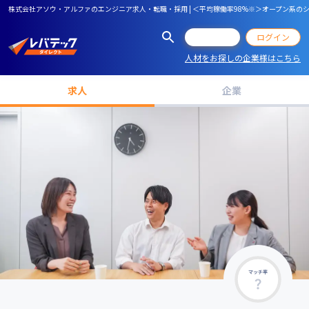
株式会社アソウ・アルファのエンジニア求人・転職・採用 | ＜平均稼働率98%※＞オープン系のシ
会員登録
ログイン
人材をお探しの企業様はこちら
求人
企業
マッチ率