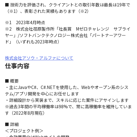
■ 技術力を評価され、クライアントとの取引年数は最長は19年で
（※1）、表彰された実績もあります（※2）
※1　2023年4月時点

※2　株式会社荏原製作所「社長賞　Mゼロチャレンジ　サブライ
ヤー」/ソフトバンクテクノロジー株式会社「パートナーアワー
ド」（いずれも2023年時点）
株式会社アソウ・アルファについて
仕事内容
■ 概要

・主にJavaやC#、C#.NETを使用した、Webやオープン系のシス
テム/アプリ開発を中心にお任せします

・詳細設計から実装まで、スキルに応じた案件にアサインします

※過去3年間の平均稼働率は98%で、常に高稼働率を維持していま
す（2022年8月現在）
■ 詳細

＜プロジェクト例＞
