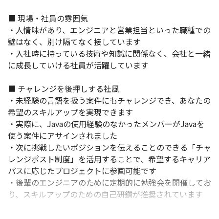
■ 現場・社員の雰囲気

・人情味があり、エンジニアと営業担当といった職種での
壁はなく、別け隔てなく接しています

・入社時に持っている技術や知識に関係なく、会社と一緒
に成長していける社員が活躍しています

■ チャレンジを後押しする社風

・未経験の言語を扱う案件にもチャレンジでき、あなたの
希望のスキルアップを実現できます

・実際に、Javaの使用経験のなかったメンバーがJavaを
使う案件にアサインされました

・次に挑戦したいポジションを伝えることのできる「チャ
レンジポスト制度」を活用することで、希望するキャリア
パスに応じたプロジェクトに参画可能です

・後輩のエンジニアのために定期的に勉強会を開催してお
り、スキルアップのための自己研鑽が推奨されています

＜ITエンジニアによる事業拡大・成長を目指す＞
