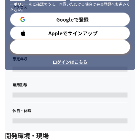
ーポリシー
をご確認のうえ、同意いただける場合は会員登録へお進みく
アクセス
・同じクライアント先で勤務する場合も同じ業務を継続するので
ださい。
はなく、1～3年を目安にステップアップを図ります
Googleで登録
Appleでサインアップ
勤務時間
メールアドレスで登録
想定年収
ログインはこちら
雇用形態
休日・休暇
開発環境・現場