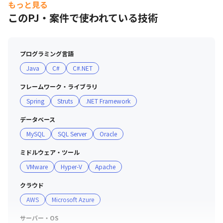
もっと見る
・ものづくり×ITエンジニアによる付加価値の提供の提供
このPJ・案件で使われている技術
を通した事業成長に注力し、最先端技術領域への参入を進
めることで、2025年度には2020年度比で売上高200%
増、エンジニアの社員数は178％増を目指しています

プログラミング言語
Java
C#
C#.NET
■ 配属後のフォロー制度

・技術力を担保するため、教育体制にも注力

フレームワーク・ライブラリ
管理者には部下の人数に上限を設けて、技術者全員に目が
Spring
Struts
.NET Framework
行き届くような体制を構築しているため、1人にかける教
育の工数が多いです。

データベース
そのほか、志を磨くための「キャリア開発研修」、技を磨
MySQL
SQL Server
Oracle
くための「テクニカルスキル研修」や「コンセプチュアル
研修」、人を磨くための「ヒューマンスキル研修」や「ビ
ミドルウェア・ツール
ジネススキル研修」などを実施しており、技術だけでなく
VMware
Hyper-V
Apache
ビジネススキルやコミュニケーション力にも長けたエンジ
クラウド
ニアとして成長できます。

AWS
Microsoft Azure
・配属後も定期的な営業からのサポートがあります

サーバー・OS