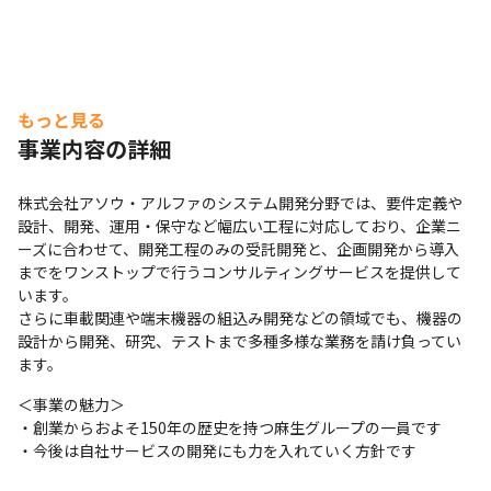
キルも網羅。

四半期ごとに達成度を確認する機会を設けることで、頑張
りをきちんと評価しています。
もっと見る
事業内容の詳細
株式会社アソウ・アルファのシステム開発分野では、要件定義や
設計、開発、運用・保守など幅広い工程に対応しており、企業ニ
ーズに合わせて、開発工程のみの受託開発と、企画開発から導入
までをワンストップで行うコンサルティングサービスを提供して
います。

さらに車載関連や端末機器の組込み開発などの領域でも、機器の
設計から開発、研究、テストまで多種多様な業務を請け負ってい
ます。
＜事業の魅力＞

・創業からおよそ150年の歴史を持つ麻生グループの一員です

・今後は自社サービスの開発にも力を入れていく方針です