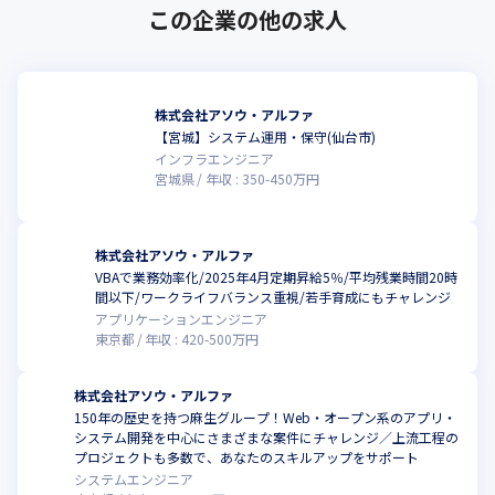
この企業の他の求人
株式会社アソウ・アルファ
【宮城】システム運用・保守(仙台市)
インフラエンジニア
宮城県
年収 :
350
-
450
万円
株式会社アソウ・アルファ
VBAで業務効率化/2025年4月定期昇給5％/平均残業時間20時
間以下/ワークライフバランス重視/若手育成にもチャレンジ
アプリケーションエンジニア
東京都
年収 :
420
-
500
万円
株式会社アソウ・アルファ
150年の歴史を持つ麻生グループ！Web・オープン系のアプリ・
システム開発を中心にさまざまな案件にチャレンジ／上流工程の
プロジェクトも多数で、あなたのスキルアップをサポート
システムエンジニア