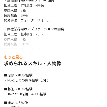
・金融業界向けWebサイトの開発

担当工程：詳細設計～実装

参画人数：3名

使用技術：Java

開発手法：ウォーターフォール
・医療業界向けアプリケーションの開発

担当工程：基本設計～テスト

参画人数：5名

使用技術：C#.NET

開発手法：ウォーターフォール
もっと見る
・メーカー向け基盤システム開発

求められるスキル・人物像
担当工程：要件定義～テスト

参画人数：10名

使用技術：Java

■ 必須スキル/経験

開発手法：アジャイル
・PGとしての実務経験（2年）
※常駐先での勤務：あり
■ 歓迎スキル/経験

・JavaやC#を用いたPG経験
＜配属先の決め方＞

案件ありきではなく、あなたの希望をヒアリングした上で、希望
■ 求める人物像

に沿った案件を営業が開拓し、アサインします。
