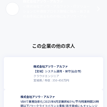
株式会社アソウ・アルファ
トを選定するなど、無理なくスキルアップできる環境を整えてい
＜株式会社アソウ・アルファ＞・ITソリュー
ます。
ションと半導体プロセス領域に強み・皆さま
のお手元にあるものの中にもアソウ・アルフ
【麻生グループ】

ァの技術が込められているかもしれません・1
・グループ社数117社（2023年4月1日現在）、売上7,577億円
995年9月6日設立。2025年度で･･･
（2023年3月期）、従業員数17,028人（2023年4月1日現在）の大
手企業です。

・医療、教育、セメント、人材の4つの柱をもち、景気の影響を受
けにくい安定性があります。

この企業の他の求人
【アソウ・アルファ】

・麻生グループの中で「人材」の柱に属する12社の1社でIT領域を
強みにしています。

・中期計画では、2025年までに、「プロダクト事業の確立」を目
株式会社アソウ・アルファ
指しています。人材育成による強化をベースに、注力分野の強化
【宮城】システム運用・保守(仙台市)
を行い、新たなビジネスの創出、チャレンジにより価値向上を実
クラウドエンジニア
現したいと考えています。

宮城県
年収 :
350
-
450
万円
・ビジョンは、2025年までに外で稼ぐ売上と中で稼ぐ売り上げを
5対5にし、2030年までに自社製品を世に出すことです。
株式会社アソウ・アルファ
VBAで業務効率化/2025年4月定期昇給5％/平均残業時間20時
間以下/ワークライフバランス重視/若手育成にもチャレンジ