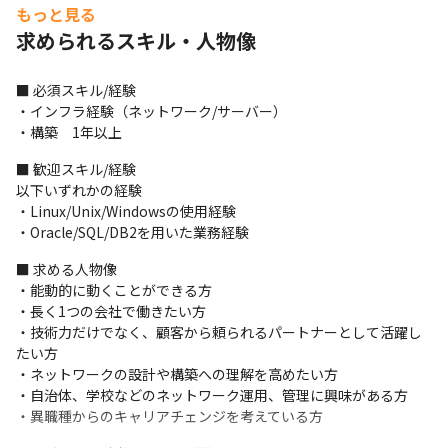
もっと見る
・麻生グループの安定した基盤のもと、エンジニアの希望を考慮
求められるスキル・人物像
した案件獲得が可能

依頼は常に安定的なため、景気に左右されず、あなたの希望に合
わせた案件をお任せできます。

■ 必須スキル/経験

実際に、上流工程の経験の無かったメンバーからの「運用・保守
・インフラ経験（ネットワーク/サーバー）

から上流工程へ移りたい」という希望に対し、金融機関や通信企
・構築　1年以上
業の業務アプリ開発プロジェクトの、要件定義を任せたことがあ
ります。
■ 歓迎スキル/経験

以下いずれかの経験

・Linux/Unix/Windowsの使用経験

・Oracle/SQL/DB2を用いた業務経験
■ 求める人物像

・能動的に動くことができる方

・長く1つの会社で働きたい方

・技術力だけでなく、顧客から頼られるパートナーとして活躍し
たい方

・ネットワークの設計や構築への理解を高めたい方

・自治体、学校などのネットワーク運用、管理に興味がある方

・異職種からのキャリアチェンジを考えている方