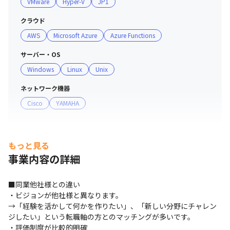
VMware
Hyper-V
JP1
・成果は正当に評価します

「自己評価」、「会社評価」、「お客様評価」の3つの視
クラウド
点から、1人ひとりの日々の活動を正当に評価していま
AWS
Microsoft Azure
Azure Functions
す。

スキル評価シートは、技術スキルだけでなくヒューマンス
サーバー・OS
キルも網羅。

Windows
Linux
Unix
四半期ごとに達成度を確認する機会を設けることで、頑張
ネットワーク機器
りをきちんと評価しています。

Cisco
YAMAHA
■ チャレンジを後押しする社風

未経験の言語を扱う案件にもチャレンジでき、あなたの希
望のスキルアップを実現できます。
もっと見る
事業内容の詳細
■同業他社様との違い

・ビジョンが他社様と異なります。

→「経験を活かして何かを作りたい」、「新しい分野にチャレン
ジしたい」という転職軸の方とのマッチングが多いです。

・評価制度が比較的明確
