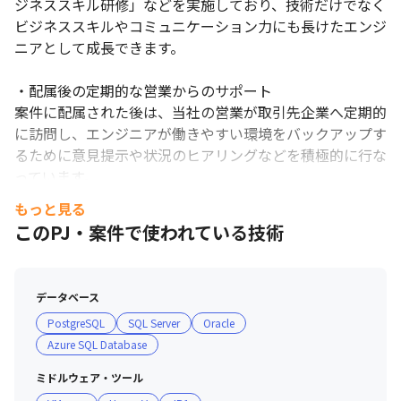
ジネススキル研修」などを実施しており、技術だけでなく
ビジネススキルやコミュニケーション力にも長けたエンジ
ニアとして成長できます。

・配属後の定期的な営業からのサポート

案件に配属された後は、当社の営業が取引先企業へ定期的
に訪問し、エンジニアが働きやすい環境をバックアップす
るために意見提示や状況のヒアリングなどを積極的に行な
っています。

もっと見る
・資格取得でキャリアチェンジも、キャリアアップも応援
このPJ・案件で使われている技術
します

働きながら資格が取得できるよう、資格取得の受講料をサ
ポート。

データベース
金銭面だけでなく、学べる時間を確保できるような勤務環
PostgreSQL
SQL Server
Oracle
境に配慮したり、働きながら学べる内容のプロジェクトを
Azure SQL Database
選定したりするなど、無理なくスキルアップできる環境を
整えています。

ミドルウェア・ツール