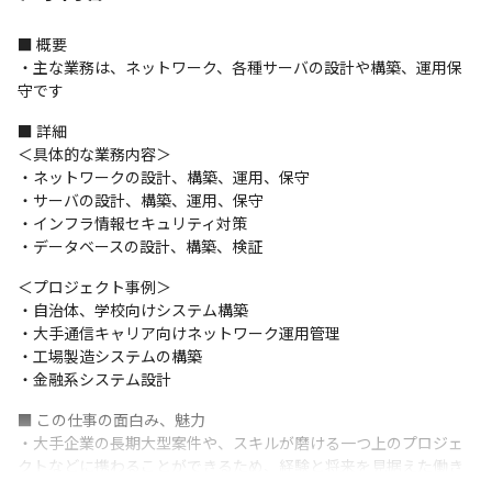
■ 概要

・主な業務は、ネットワーク、各種サーバの設計や構築、運用保
守です
■ 詳細

＜具体的な業務内容＞

・ネットワークの設計、構築、運用、保守

・サーバの設計、構築、運用、保守 

・インフラ情報セキュリティ対策

・データベースの設計、構築、検証
＜プロジェクト事例＞

・自治体、学校向けシステム構築

・大手通信キャリア向けネットワーク運用管理

・工場製造システムの構築

・金融系システム設計
■ この仕事の面白み、魅力

・大手企業の長期大型案件や、スキルが磨ける一つ上のプロジェ
クトなどに携わることができるため、経験と将来を見据えた働き
方ができます
