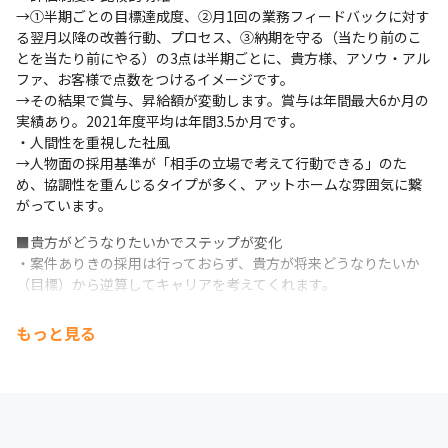
→①半期ごとの目標達成度、②月1回の業務フィードバックに対す
る翌月以降の改善行動、プロセス、③納期を守る（当たり前のこ
とを当たり前にやる）の3点は半期ごとに、貴方様、アソウ・アル
ファ、お客様で点数をつけるイメージです。

→その結果で賞与、昇給額が変動します。賞与は年間最大6か月の
実績あり。2021年度平均は年間3.5か月です。

・人間性を重視した社風

→人物面の採用基準が「相手の立場で考えて行動できる」のた
め、協調性を重んじるタイプが多く、アットホームな雰囲気に繋
がっています。
■貴方がどうなりたいかでステップが変化

・案件ありきの採用は行っておらず、貴方が将来どうなりたいか
（目標）から逆算してキャリアを考えてくれます。

・アソウ・アルファとしては、「自社製品を世に出す」に強い思
いがあり、よりモチベーションが高まる（スキルUPにつながる）
もっと見る
よう、可能な限り寄り添うスタイルです。
▼資格取得に関するサポートも充実！

当社では働きながら資格が取得できるよう、資格取得のための受
講料をサポート。金銭面だけでなく、学べる時間を確保できるよ
うな勤務環境に配慮したり、働きながら学べる内容のプロジェク