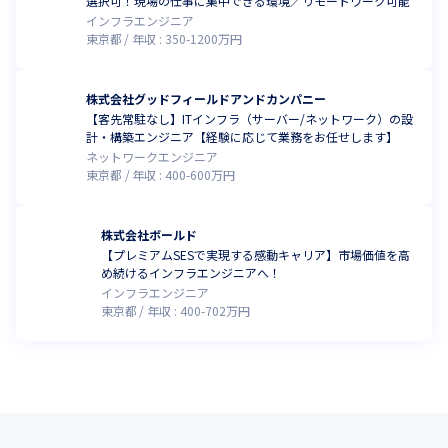
選択可！現場の仕事に集中できる環境／リモートワーク可能
インフラエンジニア
東京都
年収 :
350
-
1200
万円
株式会社グッドフィールドアンドカンパニー
【客先常駐なし】ITインフラ（サーバー/ネットワーク）の設
計・構築エンジニア【経験に応じて業務をお任せします】
ネットワークエンジニア
東京都
年収 :
400
-
600
万円
株式会社ボールド
【プレミアムSESで実現する感動キャリア】市場価値を高
め続けるインフラエンジニアへ！
インフラエンジニア
東京都
年収 :
400
-
702
万円