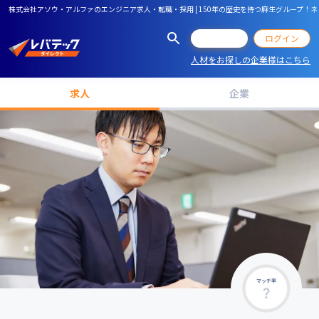
株式会社アソウ・アルファのエンジニア求人・転職・採用 | 150年の歴史を持つ麻生グループ
会員登録
ログイン
人材をお探しの企業様はこちら
求人
企業
マッチ率