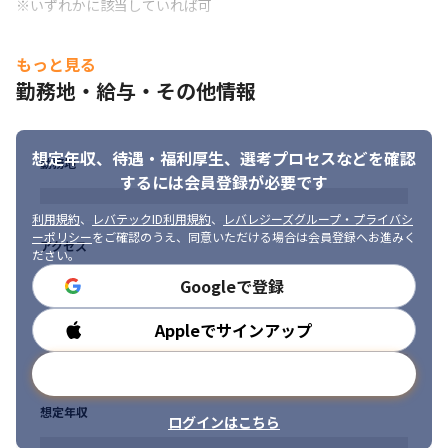
※いずれかに該当していれば可
もっと見る
勤務地・給与・その他情報
想定年収、待遇・福利厚生、
選考プロセスなどを確認
勤務地
するには会員登録が必要です
利用規約
、
レバテックID利用規約
、
レバレジーズグループ・プライバシ
ーポリシー
をご確認のうえ、同意いただける場合は会員登録へお進みく
アクセス
ださい。
Googleで登録
Appleでサインアップ
勤務時間
メールアドレスで登録
想定年収
ログインはこちら