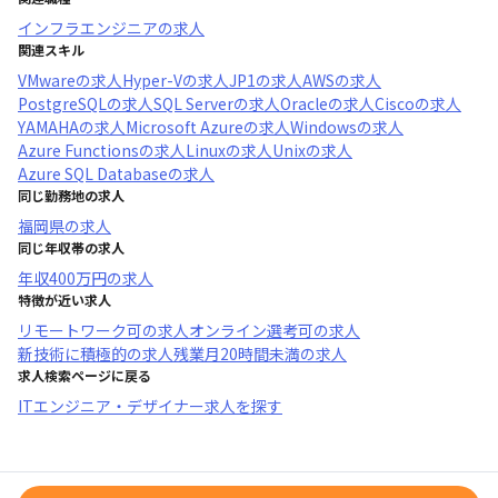
インフラエンジニア
の求人
関連スキル
VMware
の求人
Hyper-V
の求人
JP1
の求人
AWS
の求人
PostgreSQL
の求人
SQL Server
の求人
Oracle
の求人
Cisco
の求人
YAMAHA
の求人
Microsoft Azure
の求人
Windows
の求人
Azure Functions
の求人
Linux
の求人
Unix
の求人
Azure SQL Database
の求人
同じ勤務地の求人
福岡県
の求人
同じ年収帯の求人
年収
400万円
の求人
特徴が近い求人
リモートワーク可
の求人
オンライン選考可
の求人
新技術に積極的
の求人
残業月20時間未満
の求人
求人検索ページに戻る
ITエンジニア・デザイナー求人を探す