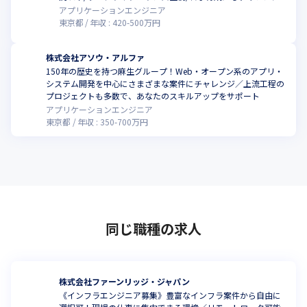
アプリケーションエンジニア
東京都
年収 :
420
-
500
万円
株式会社アソウ・アルファ
150年の歴史を持つ麻生グループ！Web・オープン系のアプリ・
システム開発を中心にさまざまな案件にチャレンジ／上流工程の
プロジェクトも多数で、あなたのスキルアップをサポート
アプリケーションエンジニア
東京都
年収 :
350
-
700
万円
同じ職種の求人
株式会社ファーンリッジ・ジャパン
《インフラエンジニア募集》豊富なインフラ案件から自由に