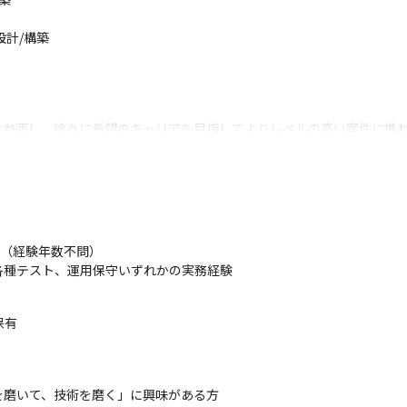
計/構築

参画し、徐々に希望のキャリアを目指してよりレベルの高い案件に携わ
することが可能です

たいといった希望を叶えることができます

応じたプロジェクトを担当できる職場です

ub、slack、Chatworkなどを使用しています
（経験年数不問）

グループの安定した基盤のもと、希望を考慮した案件に参画できます
各種テスト、運用保守いずれかの実務経験
保有
磨いて、技術を磨く」に興味がある方
