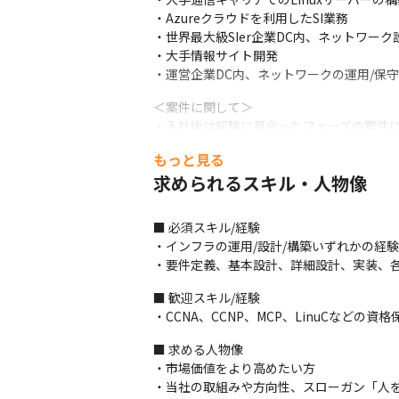
・Azureクラウドを利用したSI業務

・世界最大級SIer企業DC内、ネットワーク設
・大手情報サイト開発

・運営企業DC内、ネットワークの運用/保守
＜案件に関して＞

・入社後は経験に見合ったフェーズの案件に
・一人ひとりの希望に沿った案件にアサイン
もっと見る
・運用保守から上流工程にステップアップし
求められるスキル・人物像
・年齢や経験を重ねることで変わる志向にも
・使用ツールは案件により異なりますが、Gith
■ 必須スキル/経験

■この仕事の魅力・面白み

・インフラの運用/設計/構築いずれかの経験
・創業からおよそ150年の歴史を持つ麻生
・要件定義、基本設計、詳細設計、実装、
■ 歓迎スキル/経験

・CCNA、CCNP、MCP、LinuCなどの資格
■ 求める人物像

・市場価値をより高めたい方

・当社の取組みや方向性、スローガン「人を