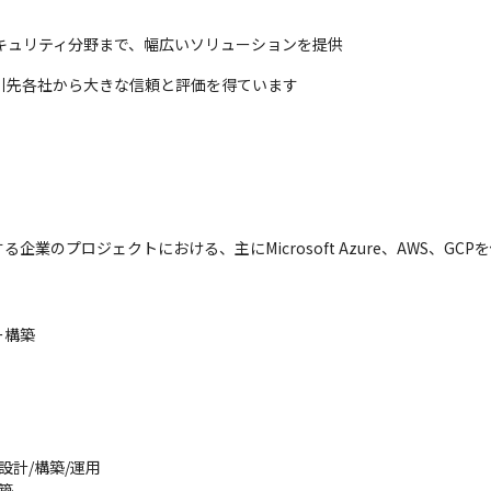
キュリティ分野まで、幅広いソリューションを提供
引先各社から大きな信頼と評価を得ています
業のプロジェクトにおける、主にMicrosoft Azure、AWS、GC
構築

計/構築/運用


