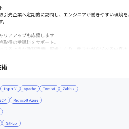


取引先企業へ定期的に訪問し、エンジニアが働きやすい環境を
。

ャリアアップも応援します

格取得の受講料をサポート。

できるような勤務環境に配慮したり、働きながら学べる内容の
ています。

技術
様評価」の3つの視点から、1人ひとりの日々の活動を正当に評
でなくヒューマンスキルも網羅。

Hyper-V
Apache
Tomcat
Zabbix
設けることで、頑張りをきちんと評価しています。
GCP
Microsoft Azure
GitHub