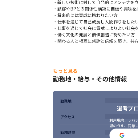
・新しい技術に対して自発的にアンテナを立
・顧客やBPとの関係性構築に自信や興味を持
・将来的には育成に携わりたい方

・仕事を通じて自己成長し人間作りをしたい
・仕事を通じて社会に貢献しよりよい社会を
・働く文化の発展と価値創造に努めたい方

・関わる人と相互に感謝と信頼を築き、共
もっと見る
勤務地・給与・その他情報
勤務地
選考プ
アクセス
利用規約
、
レバテ
認のうえ、同意
勤務時間