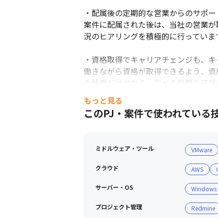
・配属後の定期的な営業からのサポート
案件に配属された後は、当社の営業が
況のヒアリングを積極的に行っています
・資格取得でキャリアチェンジも、キ
働きながら資格が取得できるよう、資
金銭面だけでなく、学べる時間を確保
無理なくスキルアップできる環境を整え
もっと見る
このPJ・案件で使われている
・成果は正当に評価します

「自己評価」、「会社評価」、「お客
スキル評価シートは、技術スキルだけ
ミドルウェア・ツール
VMware
四半期ごとに達成度を確認する機会を
クラウド
AWS
サーバー・OS
Windows
プロジェクト管理
Redmine