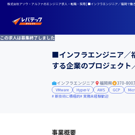
株式会社アソウ・アルファのエンジニア求人・転職・採用 | ■インフラエンジニア／福岡で働き
この求人は募集終了しました
■インフラエンジニア／
する企業のプロジェクト／ 
インフラエンジニア
福岡県
370-80
VMware
Hyper-V
AWS
GCP
Micr
新技術に積極的
実務未経験歓迎
事業概要