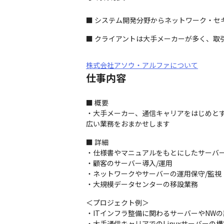
■ システム開発分野からネットワーク・セ
■ クライアントは大手メーカーが多く、取
株式会社アソウ・アルファについて
仕事内容
■ 概要

・大手メーカー、通信キャリアをはじめとする企
広い業務をおまかせします
■ 詳細

・仕様書やマニュアルをもとにしたサーバー
・顧客のサーバー導入/運用

・ネットワークやサーバーの運用保守/監視

・大規模データセンターの移設業務
＜プロジェクト例＞

・ITインフラ整備に関わるサーバーやNWの設
・大手通信キャリアでのLinuxサーバーの構築