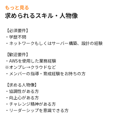
クラウド（AWS）に力を入れており、2020年度にクラウドチーム
もっと見る
を発足しています。
求められるスキル・人物像
【技術スタック】

AWS／Azure／GCP／Vmware／Hyper-V／Apache／SVN／
【必須要件】

Tomcat／ActiveDirectory／Zabbix／redmine／Github／slack
・学歴不問

／Chatwork　など
・ネットワークもしくはサーバー構築、設計の経験
【主なプロジェクト実績例】

【歓迎要件】

◎ 大手キャリア内ネットワーク・サーバー構築／運用／保守

・AWSを使用した業務経験

◎ 大手メーカー内、流通Azureクラウド移行検証

※オンプレ→クラウドなど

◎ 世界最大級SIer企業DC内、ネットワーク設計／構築

・メンバーの指導・育成経験をお持ちの方
◎ メーカー工場内におけるネットワークの設計／構築

◎ 大手情報サイト開発・運営企業DC内、ネットワーク運用／保守

【求める人物像】

※上記は一例です。
・協調性がある方

・向上心がある方

【この仕事の面白み】

・チャレンジ精神がある方

・AI×自社サービスに携われます

・リーダーシップを意識できる方
将来的には、AI技術を搭載した自社サービスの展開を構想してい
るため、機械学習を含む、AIの分野にチャレンジでき、技術者と
してトレンド技術を習得することができます。現状取り組んでい
るのは自動運転関係です。
