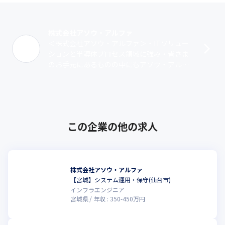
・アットホームな社風

人物面の採用基準が「相手の立場で考えて行動できる」のため、

株式会社アソウ・アルファ
協調性を重んじるタイプが多く、アットホームな雰囲気に繋がっ
＜株式会社アソウ・アルファ＞・ITソリュー
ています。
ションと半導体プロセス領域に強み・皆さま
のお手元にあるものの中にもアソウ・アルフ
＜貴方がどうなりたいかでステップが変化＞

ァの技術が込められているかもしれません・1
・案件ありきの採用は行っておらず、貴方が将来どうなりたいか
995年9月6日設立。2025年度で･･･
（目標）から逆算してキャリアを考えます

・希望の案件に携われる確率は2020年度～2024年度実績は100%
です

・アソウ・アルファとしては、「自社製品を世に出す」に強い思
この企業の他の求人
いがあり、よりモチベーションが高まる（スキルUPにつながる）
よう、可能な限り寄り添うスタイルです。
株式会社アソウ・アルファ
【宮城】システム運用・保守(仙台市)
インフラエンジニア
宮城県
年収 :
350
-
450
万円