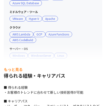
Azure SQL Database
ニアとして成長できます。

ミドルウェア・ツール
【定期的なサポート】

VMware
Hyper-V
Apache
案件に配属された後は、当社の営業が取引先企業へ定期的
に訪問し、エンジニアが働きやすい環境をバックアップす
クラウド
るために意見提示や状況のヒアリングなどを積極的に行っ
AWS Lambda
GCP
Azure Functions
ています。

AWS CodeBuild
サーバー・OS
【多様なキャリアを歩める】

Windows
WindowsServer
Linux
働きながら資格が取得できるよう、資格取得の受講料をサ
ポート。

プロジェクト管理
金銭面だけでなく、学べる時間を確保できるような勤務環
もっと見る
AWS CodeCommit
境に配慮したり、働きながら学べる内容のプロジェクトを
得られる経験・キャリアパス
選定したりするなど、無理なくスキルアップできる環境を
整えています。
■ 得られる経験

・お客様のトレンドに合わせて新しい技術習得が可能
■ キャリアパス
