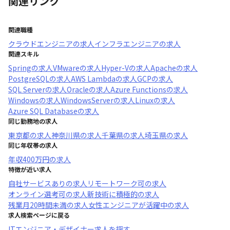
関連リンク
関連職種
クラウドエンジニア
の求人
インフラエンジニア
の求人
関連スキル
Spring
の求人
VMware
の求人
Hyper-V
の求人
Apache
の求人
PostgreSQL
の求人
AWS Lambda
の求人
GCP
の求人
SQL Server
の求人
Oracle
の求人
Azure Functions
の求人
Windows
の求人
WindowsServer
の求人
Linux
の求人
Azure SQL Database
の求人
同じ勤務地の求人
東京都
の求人
神奈川県
の求人
千葉県
の求人
埼玉県
の求人
同じ年収帯の求人
年収
400万円
の求人
特徴が近い求人
自社サービスあり
の求人
リモートワーク可
の求人
オンライン選考可
の求人
新技術に積極的
の求人
残業月20時間未満
の求人
女性エンジニアが活躍中
の求人
求人検索ページに戻る
ITエンジニア・デザイナー求人を探す