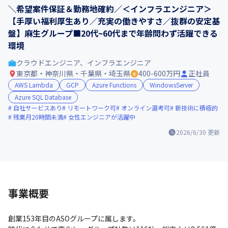
＼希望案件保証＆勤務地確約／＜インフラエンジニア＞
【手厚い福利厚生あり／充実の働きやすさ／抜群の安定基
盤】麻生グループ■20代~60代まで年齢問わず活躍できる
環境
クラウドエンジニア、インフラエンジニア
東京都・神奈川県・千葉県・埼玉県
400-600万円
正社員
AWS Lambda
GCP
Azure Functions
WindowsServer
Azure SQL Database
自社サービスあり
リモートワーク可
オンライン選考可
新技術に積極的
残業月20時間未満
女性エンジニアが活躍中
2026/6/30
更新
事業概要
創業153年目のASOグループに属します。
