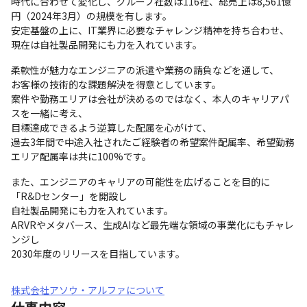
時代に合わせて変化し、グループ社数は116社、総売上は8,561億
円（2024年3月）の規模を有します。

安定基盤の上に、IT業界に必要なチャレンジ精神を持ち合わせ、
現在は自社製品開発にも力を入れています。
柔軟性が魅力なエンジニアの派遣や業務の請負などを通して、

お客様の技術的な課題解決を得意としています。

案件や勤務エリアは会社が決めるのではなく、本人のキャリアパ
スを一緒に考え、

目標達成できるよう逆算した配属を心がけて、

過去3年間で中途入社されたご経験者の希望案件配属率、希望勤務
エリア配属率は共に100%です。
また、エンジニアのキャリアの可能性を広げることを目的に
「R&Dセンター」を開設し

自社製品開発にも力を入れています。

ARVRやメタバース、生成AIなど最先端な領域の事業化にもチャレ
ンジし

2030年度のリリースを目指しています。
株式会社アソウ・アルファについて