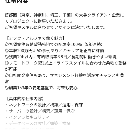
仕事内容
首都圏（東京、神奈川、埼玉、千葉）の大手クライアント企業に
てプロジェクトに従事いただきます。

ご希望やスキルに合わせてアサインは決定いたします。
【アソウ・アルファで働く魅力】

◎希望案件＆希望勤務地での配属率100%（5年連続）

◎年収200万円UPの事例あり／キャリアを正当に評価

◎残業20h以内／有給取得率8.8日／長期的に働きやすい環境

◎リモートワーク6割以上／ライフスタイルに合わせた柔軟な勤務
が可能

◎自社開発案件もあり、マネジメント経験を活かすチャンスも豊
富

◎創業153年の安定基盤で、将来も安心
【具体的な仕事内容】

・ネットワークの設計／構築／運用／保守

・サーバーの設計／構築／運用／保守

・インフラセキュリティ

・データベースの設計／構築／検証

※設計、構築がメインです。
