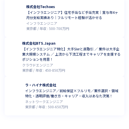
株式会社Techoes
【インフラエンジニア】住宅手当など手当充実｜賞与年4ヶ
月分支給実績あり｜フルリモート経験が活かせる
インフラエンジニア
東京都
年収 :
500
-
700
万円
株式会社BTS.Japan
【インフラエンジニア特化】大手SIerと直取引 ／ 案件は大手企
業大規模システム ／ 上流から下流工程までキャリアを支援する
ポジションを用意！
クラウドエンジニア
東京都
年収 :
450
-
850
万円
ラ・ハイナ株式会社
インフラエンジニア／前給保証×フルリモ／案件選択・領域
特化・透明評価/働き方・キャリア・収入はあなた次第！
ネットワークエンジニア
東京都
年収 :
500
-
650
万円