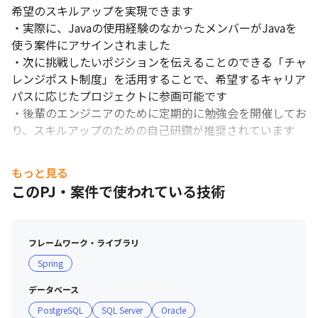
希望のスキルアップを実現できます

・実際に、Javaの使用経験のなかったメンバーがJavaを
使う案件にアサインされました

・次に挑戦したいポジションを伝えることのできる「チャ
レンジポスト制度」を活用することで、希望するキャリア
パスに応じたプロジェクトに参画可能です

・後輩のエンジニアのために定期的に勉強会を開催してお
り、スキルアップのための自己研鑽が推奨されています

【配属後のフォロー制度】

もっと見る
・技術力を担保するため、教育体制にも注力

このPJ・案件で使われている技術
管理者には部下の人数に上限を設けて、技術者全員に目が
行き届くような体制を構築しているため、1人にかける教
育の工数が多いです。

フレームワーク・ライブラリ
そのほか、志を磨くための「キャリア開発研修」、技を磨
Spring
くための「テクニカルスキル研修」や「コンセプチュアル
研修」、人を磨くための「ヒューマンスキル研修」や「ビ
データベース
ジネススキル研修」などを実施しており、技術だけでなく
PostgreSQL
SQL Server
Oracle
ビジネススキルやコミュニケーション力にも長けたエンジ