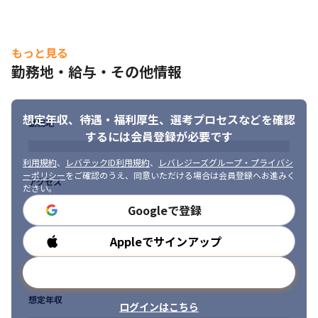
※自社製品の開発は現状、熊本支社でのみ実施しています。
・メタバース領域に携われます

大手企業も興味をしめしているメタバース領域へのチャレンジも
もっと見る
スタートさせています。
勤務地・給与・その他情報
想定年収、待遇・福利厚生、
選考プロセスなどを確認
勤務地
するには会員登録が必要です
利用規約
、
レバテックID利用規約
、
レバレジーズグループ・プライバシ
ーポリシー
をご確認のうえ、同意いただける場合は会員登録へお進みく
アクセス
ださい。
Googleで登録
Appleでサインアップ
勤務時間
メールアドレスで登録
想定年収
ログインはこちら