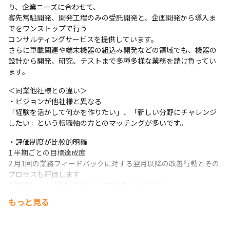
り、企業ニーズに合わせて、

客先常駐開発、開発工程のみの受託開発と、企画開発から導入ま
でをワンストップで行う

コンサルティングサービスを提供しています。

さらに車載関連や端末機器の組込み開発などの領域でも、機器の
設計から開発、研究、テストまで多種多様な業務を請け負ってい
ます。
＜同業他社様との違い＞

・ビジョンが他社様と異なる

「経験を活かして何かを作りたい」、「新しい分野にチャレンジ
したい」という転職軸の方とのマッチングが多いです。
・評価制度が比較的明確

1.半期ごとの目標達成度

2.月1回の業務フィードバックに対する翌月以降の改善行動とその
プロセスも評価します

3.納期を守る（当たり前のことを当たり前にやる）

以上3点について、半期ごとに貴方様、アソウ・アルファ、お客様
もっと見る
で点数をつけるイメージです。

その結果で賞与、昇給額が変動します。賞与は年会最大6カ月の実
績あり。（2024年度平均は年間4.0カ月）