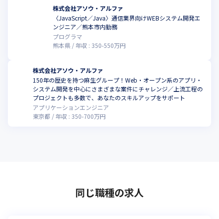
株式会社アソウ・アルファ
〈JavaScript／Java〉通信業界向けWEBシステム開発エ
ンジニア／熊本市内勤務
プログラマ
熊本県
年収 :
350
-
550
万円
株式会社アソウ・アルファ
150年の歴史を持つ麻生グループ！Web・オープン系のアプリ・
システム開発を中心にさまざまな案件にチャレンジ／上流工程の
プロジェクトも多数で、あなたのスキルアップをサポート
アプリケーションエンジニア
東京都
年収 :
350
-
700
万円
同じ職種の求人