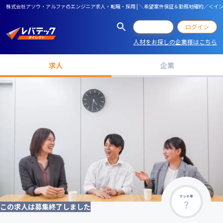
株式会社アソウ・アルファのエンジニア求人・転職・採用 | ＼希望案件保証＆勤務地確約／＜イ
会員登録
ログイン
人材をお探しの企業様はこちら
求人
企業
マッチ率
この求人は募集終了しました