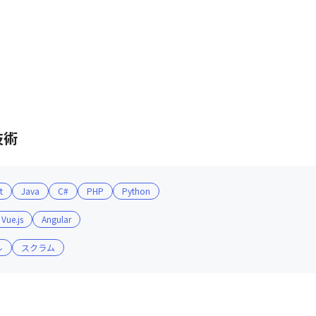
技術
t
Java
C#
PHP
Python
Vue.js
Angular
ル
スクラム