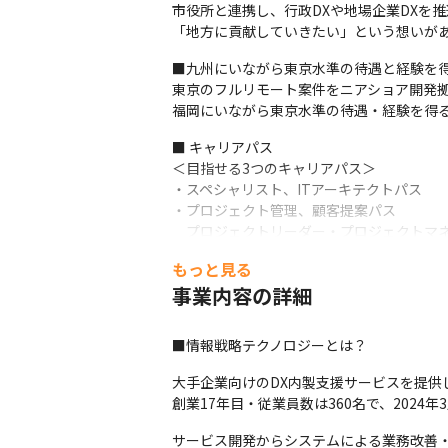
市役所と連携し、行政DXや地場企業DXを推
「地方に貢献していきたい」という想いが
■九州にいながら東京水準の待遇と経験を得
東京のフルリモート案件をニアショア開発拠
福岡にいながら東京水準の待遇・経験を得る
■ キャリアパス

＜目指せる3つのキャリアパス＞

・スペシャリスト、ITアーキテクトパス

・プロジェクト管理、顧客提案パス

　プロジェクトリーダー・プロジェクトマネ
・組織マネジメントパス

もっと見る
　組織リーダー→組織マネージャー→部長
事業内容の詳細
※職種をまたいで新しい領域に挑戦するこ
■情報戦略テクノロジーとは？
大手企業向けのDX内製支援サービスを提供して
創業17年目・従業員数は360名で、2024
サービス開発からシステムによる業務改善・