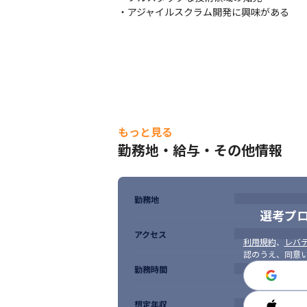
・アジャイルスクラム開発に興味がある
参画直後は、ご自身のこれまでの経験+αをお
徐々に対応範囲を広げていっていただくケ
【主要な開発言語】

バックエンド　：Java(Spring Framework) / P
フロントエンド：JavaScript(Vue.js / React.js /
モバイル　　　：Kotlin / Swift / React Nativ
【目指せる3つのキャリアパス】

もっと見る
①スペシャリスト、ITアーキテクト

勤務地・給与・その他情報
　　ITアーキテクト・テックリードとして各
②プロジェクト管理、組織マネジメント

　　プロジェクトの推進やメンバーのマネジ
③PMO、コンサルティング

勤務地
　　ビジネスサイドに踏み込んだ顧客への
選考プ
アクセス
利用規約
、
レバテ
認のうえ、同意
勤務時間
想定年収