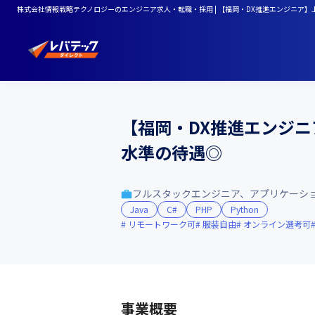
株式会社情報戦略テクノロジーのエンジニア求人・転職・採用 | 【福岡・DX推進エンジニア】上場企業
【福岡・DX推進エンジニア】
水準の待遇◎
フルスタックエンジニア、アプリケーシ
Java
C#
PHP
Python
リモートワーク可
服装自由
オンライン選考可
事業概要