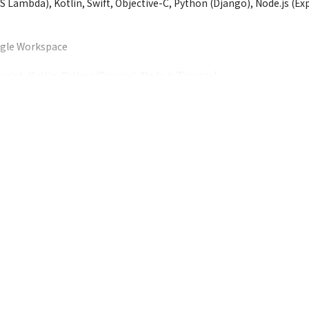
ambda), Kotlin, Swift, Objective-C, Python (Django), Node.js (Exp
gle Workspace

, Kotlin, Python(Django), Node.js(Express)

s)

C
テムのエンハンス開発に携わっていただきます。

報を登録することで、工場での部品製造に必要な設計情報を出力するも
テストまでとなり、特に製造・単体テストがメインとなります。