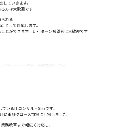
進していきます。

ある方は大歓迎です
られる

点として対応します。

ことができます。U・Iターン希望者は大歓迎です
ージャー/社員代替・顧客提案・企画

とも可能です
いるITコンサル・SIerです。

年3月に東証グロース市場に上場しました。
業務改革まで幅広く対応し、
