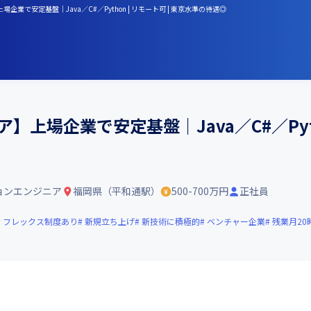
で安定基盤｜Java／C#／Python | リモート可 | 東京水準の待遇◎
上場企業で安定基盤｜Java／C#／Pytho
ョンエンジニア
福岡県（平和通駅）
500-700万円
正社員
フレックス制度あり
新規立ち上げ
新技術に積極的
ベンチャー企業
残業月20