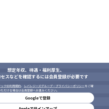
任せして、

ースが多いです。
HP(Laravel) / C# …etc

 Angular) / TypeScript

e / Flutter
種技術に特化

メントや育成

想定年収、待遇・福利厚生、
提案企画
ロセスなどを確認するには会員登録が必要です
ックID利用規約
、
レバレジーズグループ・プライバシーポリシー
をご確
いただける場合は会員登録へお進みください。
Googleで登録
Appleでサインアップ