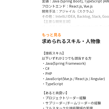
言語：Java (Spring Boot), TypeScript (AWS L
フロントエンド：React.js, Vue.js

開発手法：アジャイル（スクラム）

その他：IntelliJ IDEA, Backlog, Slack, Goo
【主要な開発言語】

バックエンド　：Java(Springboot), TypeScript
フロントエンド：JavaScript(React.js / Vue.j
もっと見る
モバイル　　　：Kotlin, Swift, Objective-
求められるスキル・人物像
■案件事例②

・業務内容

【技術スキル】

大手自動車部品製造業における設計支援シス
以下いずれか1つでも該当する方

当システムは、自動車部品の設計者が設計情
・Java(Spring Framework)

ご担当いただく工程は、詳細設計から結合
・C#

・PHP

・技術スタック・使用ツール

・JavaScript(Vue.js / React.js / Angular)

言語：C#.NET, JavaScript, HTML

・TypeScript
データベース：SQL Server

その他：Visual Studio

【あると尚良い】

【主要な開発言語】

・プロジェクトリーダー経験

バックエンド　：C#.NET

・サブリーダー/チームリーダーの経験

フロントエンド：JavaScript, HTML
・フルスタックな技術領域の知見
