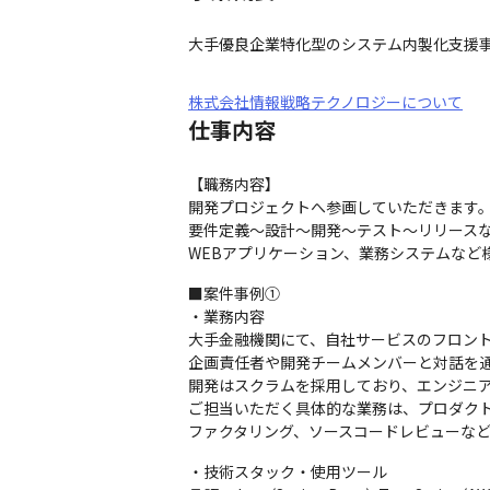
大手優良企業特化型のシステム内製化支援
株式会社情報戦略テクノロジーについて
仕事内容
【職務内容】

開発プロジェクトへ参画していただきます。
要件定義～設計～開発～テスト～リリースな
WEBアプリケーション、業務システムなど
■案件事例①

・業務内容

大手金融機関にて、自社サービスのフロント
企画責任者や開発チームメンバーと対話を通
開発はスクラムを採用しており、エンジニア
ご担当いただく具体的な業務は、プロダク
ファクタリング、ソースコードレビューな
・技術スタック・使用ツール
