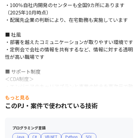
も◎
・100％自社内開発のセンターも全国9カ所にあります
（2025年10月時点）

◎エンジニアサポート制度

・配属先企業の判断により、在宅勤務も実施しています

エンジニアサポート担当と技術部リーダーが、

各自のキャリア目標実現に向けた配属先や研修プランの提案を行
います。
■ 社風

・部署を越えたコミュニケーションが取りやすい環境です

・定例会で会社の情報を共有するなど、情報に対する透明
性が高い職場です

■ サポート制度

＜CDA制度＞

・エンジニアのキャリアプランと事業の拡大を高次元で融
合することを目指し、CDA制度を導入しています

もっと見る
・技術社員が会社の事業計画を深く理解しながら、一人ひ
このPJ・案件で使われている技術
とりが明確な目的意識を持って業務を遂行する文化作りを
行っています

・テクノプロの元エンジニアがCDAに着任し、一人ひとり
プログラミング言語
のキャリアプランの相談を受け付けています

Java
C#
VB.NET
Python
SQL