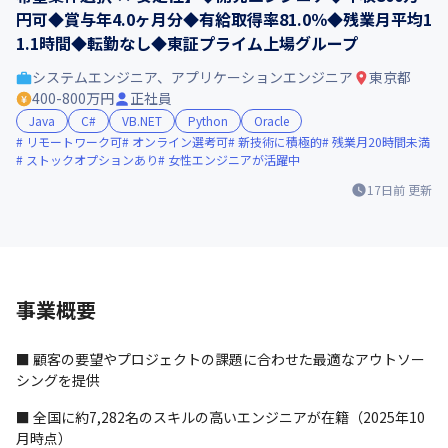
円可◆賞与年4.0ヶ月分◆有給取得率81.0％◆残業月平均1
1.1時間◆転勤なし◆東証プライム上場グループ
システムエンジニア、アプリケーションエンジニア
東京都
400-800万円
正社員
Java
C#
VB.NET
Python
Oracle
リモートワーク可
オンライン選考可
新技術に積極的
残業月20時間未満
ストックオプションあり
女性エンジニアが活躍中
17日前
更新
事業概要
■ 顧客の要望やプロジェクトの課題に合わせた最適なアウトソー
シングを提供
■ 全国に約7,282名のスキルの高いエンジニアが在籍（2025年10
月時点）