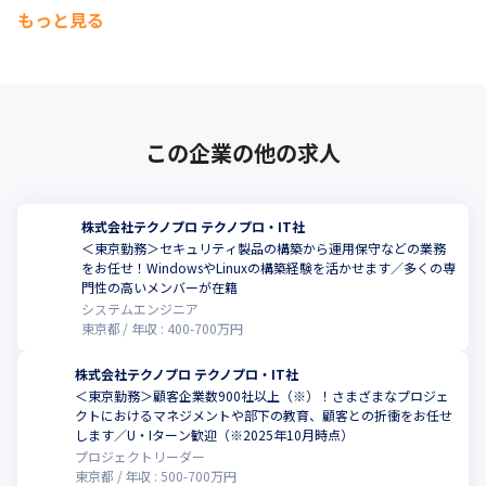
もっと見る
この企業の他の求人
株式会社テクノプロ テクノプロ・IT社
＜東京勤務＞セキュリティ製品の構築から運用保守などの業務
をお任せ！WindowsやLinuxの構築経験を活かせます／多くの専
門性の高いメンバーが在籍
システムエンジニア
東京都
年収 :
400
-
700
万円
株式会社テクノプロ テクノプロ・IT社
＜東京勤務＞顧客企業数900社以上（※）！さまざまなプロジェ
クトにおけるマネジメントや部下の教育、顧客との折衝をお任せ
します／U・Iターン歓迎（※2025年10月時点）
プロジェクトリーダー
東京都
年収 :
500
-
700
万円