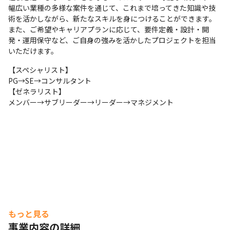
け）や、メンタルヘルス/ラインケア研修（管理監督者向
幅広い業種の多様な案件を通じて、これまで培ってきた知識や技
け）を実施し、「早期に気付く」ことの大切さを啓蒙する
術を活かしながら、新たなスキルを身につけることができます。

とともに、気軽に相談できる雰囲気づくりにも努めていま
また、ご希望やキャリアプランに応じて、要件定義・設計・開
す
発・運用保守など、ご自身の強みを活かしたプロジェクトを担当
いただけます。
【スペシャリスト】

PG→SE→コンサルタント

【ゼネラリスト】

メンバー→サブリーダー→リーダー→マネジメント
顧客のDX推進をサポートします。
もっと見る
事業内容の詳細