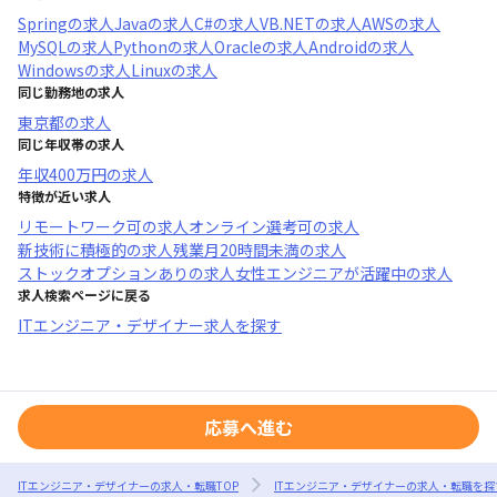
Spring
の求人
Java
の求人
C#
の求人
VB.NET
の求人
AWS
の求人
MySQL
の求人
Python
の求人
Oracle
の求人
Android
の求人
Windows
の求人
Linux
の求人
同じ勤務地の求人
東京都
の求人
同じ年収帯の求人
年収
400万円
の求人
特徴が近い求人
リモートワーク可
の求人
オンライン選考可
の求人
新技術に積極的
の求人
残業月20時間未満
の求人
ストックオプションあり
の求人
女性エンジニアが活躍中
の求人
求人検索ページに戻る
ITエンジニア・デザイナー求人を探す
応募へ進む
ITエンジニア・デザイナーの求人・転職TOP
ITエンジニア・デザイナーの求人・転職を探