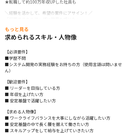
★転職して約100万年収UPした社員も
＼経験を活かして、希望の案件にアサイン！／

「前職でスキルアップに限界を感じた」

「安定した環境で、自分の技術を活かしたい」

もっと見る
「家族もできたし、年収を上げたい」

求められるスキル・人物像
そんなエンジニアの方に、無理なく長く働ける環境と、

キャリアアップができる環境をご用意しています。
【必須要件】

今の環境で「このままでいいのか？」と感じている方、

■学歴不問

是非、お話ししましょう！
■システム開発の実務経験をお持ちの方（使用言語は問いませ
ん）
◤＝＝＝＝＝＝＝＝＝＝＝◥

 あなたの希望を叶えます！

【歓迎要件】

◣＝＝＝＝＝＝＝＝＝＝＝◢
■ リーダーを目指している方

■ 年収を上げたい方

多彩な大手クライアントとの取引実績を活かし、

■ 安定基盤で活躍したい方
あなたの希望を叶えます！

未経験のフェーズや言語への挑戦も大歓迎です。
【求める人物像】

■ ワークライフバランスを大事にしながら活躍したい方

◎大手金融システムの開発

■ 安定基盤の中で長く腰を据えて働きたい方

◎AI関連システムやWebアプリの開発

■ スキルアップをして給与を上げていきたい方

◎Androidアプリやスマートフォン分野での各種開発
