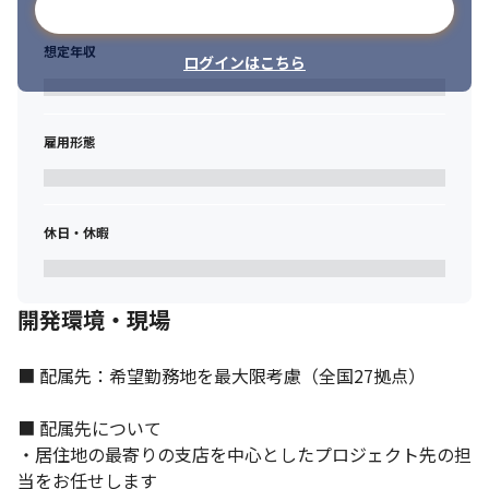
メールアドレスで登録
◤＝＝＝＝＝＝＝＝◥

想定年収
総合力を高める制度

ログインはこちら
◣＝＝＝＝＝＝＝＝◢
◎200種以上のWinラーニング

技術研修のほか、ヒューマンビジネス研修、

雇用形態
課題別研修など多彩なプログラムで、エンジニアとしての末永い
活躍を後押し。

経験者の方にはリーダースキル育成などの研修も実施していま
休日・休暇
す。
◎Winスクール＆eラーニング

全国に約50校の教室を持つWinスクールと提携しており、

開発環境・現場
300以上の実践講座を受講可能。

※社内承認を得た講座は全額会社負担

また、時間と場所の制約を受けないeラーニングもご用意していま
■ 配属先：希望勤務地を最大限考慮（全国27拠点）

す。
■ 配属先について

＊年4回程度の定期研修や、全国の支店での勉強会も開催していま
・居住地の最寄りの支店を中心としたプロジェクト先の担
す。

＊各種パートナーシップにより先進的なツールに触れられる環境
当をお任せします
