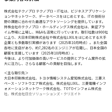
株式会社テクノプロ テクノプロ・IT社は、ビジネスアプリケーシ
ョンやネットワーク、データベースをはじめとする、ITの技術分
野の課題に合わせた最適なアウトソーシングを提供しています。

持株会社のテクノプロ・ホールディングス株式会社は、東証プラ
イム市場に上場し、M&Aも活発に行っています。取引社数は900社
に上り、大日本印刷株式会社や株式会社LIXILをはじめとする大手
企業とも多数取引実績があります（2025年10月時点）。また全国
各地に支店があり、約7,282名のエンジニアが在籍し、日本全国の
顧客を支援しています（2025年10月時点）。

今後は、より付加価値の高いサービスの提供とプライム案件の拡
大に注力し、さらなる顧客への貢献を目指します。
＜主な取引先＞

大日本印刷株式会社、トヨタ情報システム愛知株式会社、三菱ス
ペース・ソフトウエア株式会社、株式会社LIXIL、三菱電機インフ
ォメーションネットワーク株式会社、TOTOインフォム株式会
社、株式会社日立ソリューションズ・クリエイト