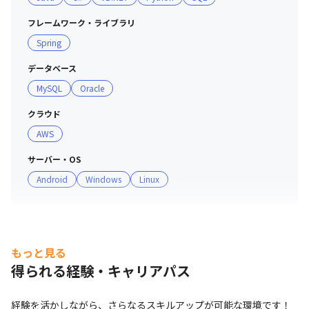
＜提案ボックスの運営＞

フレームワーク・ライブラリ
・「従業員のアイデアは会社の貴重な財産である」との考
Spring
えから、さまざまな従業員の意見を募集する制度です

・年に一度ESアンケートを回収して一人ひとりの声を広
データベース
い、社員の声を反映しています

MySQL
Oracle
・実際にいただいた内容をもとに、開始された取り組みも
多数あります

クラウド
AWS
＜社内相談体制＞

サーバー・OS
・従業員一人ひとりが活力に満ちて業務に取り組み、パフ
Android
Windows
Linux
ォーマンスを最大限に発揮できるように、「メンタルヘル
ス」および「ハラスメント」についての相談窓口を設置し
ています

・専門的な知識と経験が豊富な有資格者が相談に対応し、
課題やストレスが大きくなる前に、課題解決もしくはスト
もっと見る
レス軽減の方向を見出せるよう、バックアップ体制を整え
得られる経験・キャリアパス
ています

・定期的にメンタルヘルス/セルフケア研修（従業員向
経験を活かしながら、さらなるスキルアップが可能な環境です！
