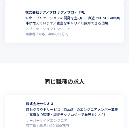
株式会社テクノプロ テクノプロ・IT社
Webアプリケーションの開発を主力に、直近ではIoT・AIの案
件が増えています／豊富なキャリア形成ができる環境
アプリケーションエンジニア
東京都
年収 :
400
-
600
万円
同じ職種の求人
株式会社セシオス
自社クラウドサービス（IDaaS）のエンジニアメンバー募集
／高度なID管理・認証テクノロジーで業界をけん引
サーバーサイドエンジニア
東京都
年収 :
400
-
600
万円