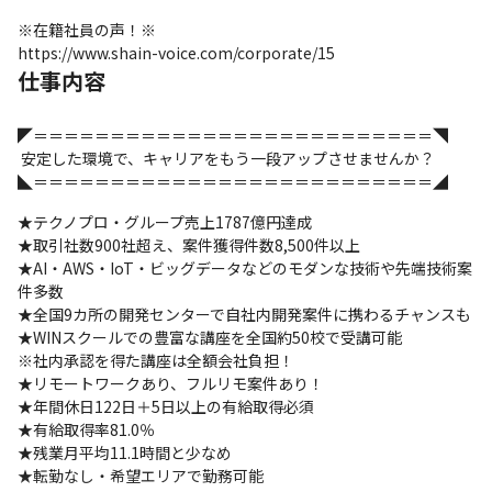
※在籍社員の声！※

https://www.shain-voice.com/corporate/15
仕事内容
◤＝＝＝＝＝＝＝＝＝＝＝＝＝＝＝＝＝＝＝＝＝＝＝＝＝＝◥

 安定した環境で、キャリアをもう一段アップさせませんか？

◣＝＝＝＝＝＝＝＝＝＝＝＝＝＝＝＝＝＝＝＝＝＝＝＝＝＝◢
★テクノプロ・グループ売上1787億円達成

★取引社数900社超え、案件獲得件数8,500件以上

★AI・AWS・IoT・ビッグデータなどのモダンな技術や先端技術案
件多数

★全国9カ所の開発センターで自社内開発案件に携わるチャンスも

★WINスクールでの豊富な講座を全国約50校で受講可能

※社内承認を得た講座は全額会社負担！

★リモートワークあり、フルリモ案件あり！

★年間休日122日＋5日以上の有給取得必須

★有給取得率81.0％

★残業月平均11.1時間と少なめ

★転勤なし・希望エリアで勤務可能
