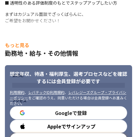
■ 透明性のある評価制度のもとでステップアップしたい方
◎ECサイトやポータルサイトの開発

◎顧客管理システムの開発

まずはカジュアル面談でざっくばらんに、

◎医療/福祉系システムの開発
ご希望をお聞かせください！
取引社数900社超え、案件獲得件数8,500件以上のプロジェクトに
参画しています。
もっと見る
◤＝＝＝＝＝＝＝＝＝＝＝◥

勤務地・給与・その他情報
 なぜ希望を叶えられるの？

◣＝＝＝＝＝＝＝＝＝＝＝◢

2025年10月現在では約6,500名以上のエンジニアと共に日本の社
会を支えております。

想定年収、待遇・福利厚生、
選考プロセスなどを確認
勤務地
一方で、今後も安定した経営基盤を持った事業運営を見込んでい
するには会員登録が必要です
るため、

まだまだ、エンジニア一人ひとりの技術力向上が不可欠です。

利用規約
、
レバテックID利用規約
、
レバレジーズグループ・プライバシ
また、直近では案件の一部で受託開発が実現するなど、業態の変
ーポリシー
をご確認のうえ、同意いただける場合は会員登録へお進みく
アクセス
ださい。
化も起こっています。
Googleで登録
技術力を向上させるために、最も重要なのは「モチベーショ
ン」。

Appleでサインアップ
勤務時間
そのため当社では、エンジニアが最も力を発揮し、

スキルアップできる環境を提供することを大切にしています。