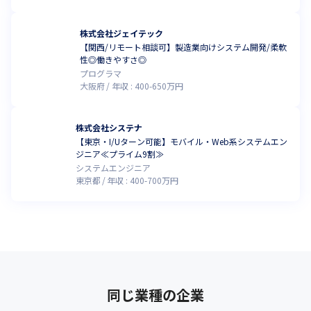
株式会社ジェイテック
【関西/リモート相談可】製造業向けシステム開発/柔軟
性◎働きやすさ◎
プログラマ
大阪府
年収 :
400
-
650
万円
株式会社システナ
【東京・I/Uターン可能】モバイル・Web系システムエン
ジニア≪プライム9割≫
システムエンジニア
東京都
年収 :
400
-
700
万円
同じ業種の企業