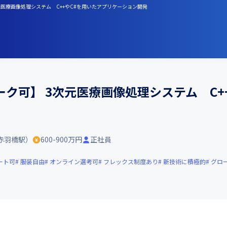
元医療画像処理システム C++やC#を用いたアプリケーション開発
ク可】 3次元医療画像処理システム C+
赤羽橋駅）
600-900万円
正社員
ート可
服装自由
オンライン選考可
フレックス制度あり
新技術に積極的
グロ