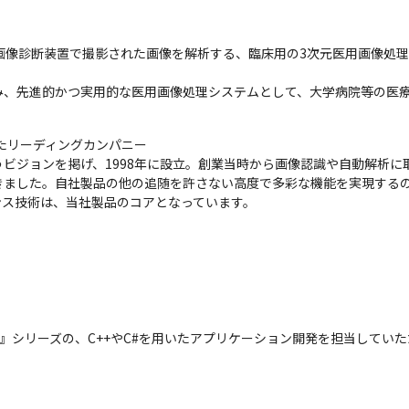
の画像診断装置で撮影された画像を解析する、臨床用の3次元医用画像処
み、先進的かつ実用的な医用画像処理システムとして、大学病院等の医
たリーディングカンパニー

ビジョンを掲げ、1998年に設立。創業当時から画像認識や自動解析に
きました。自社製品の他の追随を許さない高度で多彩な機能を実現する
ンス技術は、当社製品のコアとなっています。
ion』シリーズの、C++やC#を用いたアプリケーション開発を担当してい