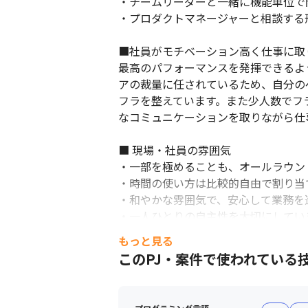
・チームリーダーと一緒に機能単位で開
・プロダクトマネージャーと相談する
■社員がモチベーション高く仕事に取
最高のパフォーマンスを発揮できるよ
アの裁量に任されているため、自分の
フラを整えています。また少人数でフ
なコミュニケーションを取りながら仕
■ 現場・社員の雰囲気

・一部を極めることも、オールラウン
・時間の使い方は比較的自由で割り当
・和やかな雰囲気で、安心して業務を
・一人ひとりの自主性を大切にしていま
・グループ毎にミーティングを実施し
もっと見る
・リモートワークを導入していますが
このPJ・案件で使われている
ランチ会を実施したりしています