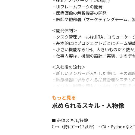
・GUIアプリケーションの開発

・UIフレームワークの開発

・医療画像の解析機能の開発

・医師や他部署（マーケティングチーム、製
＜開発体制＞

・タスク管理ツールはJIRA、コミュニケーシ
・基本的にはプロジェクトごとにチーム編成
・小さい機能なら1日、大きいものだと数か
・仕事内容は、機能の設計／実装、UIのデ
＜入社後の流れ＞

・新しいメンバーが入社した際は、その都度
・医療機器に求められる品質管理システムの
・メンター制度を導入しており、OJT形式
もっと見る
求められるスキル・人物像
■ 必須スキル/経験

C++（特にC++17以降）・C#・Pytho