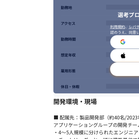
勤務地
選考プ
アクセス
利用規約
、
レバテ
認のうえ、同意
勤務時間
想定年収
雇用形態
休日・休暇
開発環境・現場
■ 配属先：製品開発部（約40名/2023
アプリケーショングループの開発チーム
・4～5人規模に分けられたエンジニア