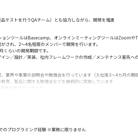
品テストを行うQAチーム）とも協力しながら、開発を推進
ョンツールはBasecamp、オンラインミーティングツールはZoomやT
がされ、2～4名程度のメンバーで開発を行います。

月くらいの開発期間です。

ザイン／設計／実装、社内フレームワークの作成／メンテナンス客先へ
、業界や事業の説明会や勉強会を行っています（入社後3～4カ月の期間
教育、製品に関する勉強会などを継続的に実施しています 

で業務を進めていきます
nなどでのプログラミング経験 ※業務に限りません