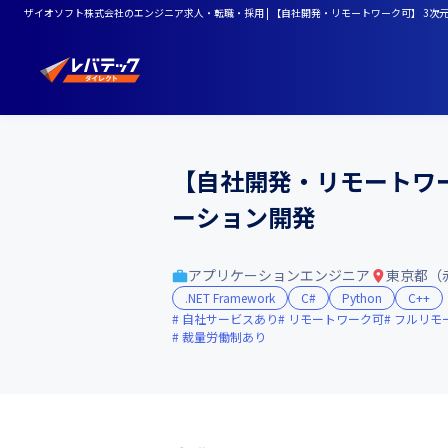
ザイオソフト株式会社のエンジニア求人・転職・採用 | 【自社開発・リモートワーク可】 3次
【自社開発・リモートワー
ーション開発
アプリケーションエンジニア
東京都（
.NET Framework
C#
Python
C++
自社サービスあり
リモートワーク可
フルリモ
裁量労働制あり