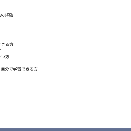
の経験

きる方



い方

自分で学習できる方
