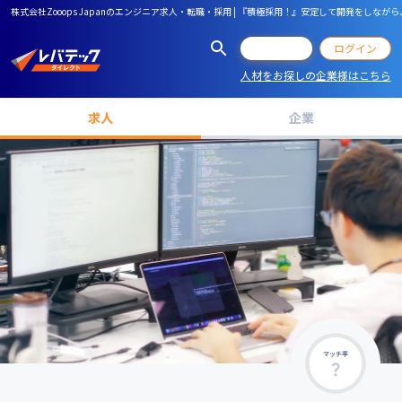
株式会社Zooops Japanのエンジニア求人・転職・採用 | 『積極採用！』安定して開発
会員登録
ログイン
人材をお探しの企業様はこちら
求人
企業
マッチ率