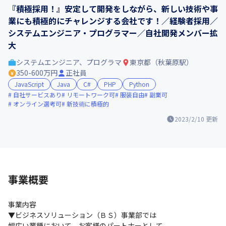
『積極採用！』安定して開発をしながら、新しい技術や事
業にも積極的にチャレンジする会社です！／経験者採用／
システムエンジニア・プログラマー／自社開発メンバー拡
大
システムエンジニア、プログラマ
東京都（秋葉原駅）
350-600万円
正社員
JavaScript
Java
C#
PHP
Python
自社サービスあり
リモートワーク可
服装自由
副業可
オンライン選考可
新技術に積極的
2023/2/10
更新
事業概要
事業内容

▼ビジネスソリューション（ＢＳ）事業部では

幅広い業種において、お客様のパートナーとして、
