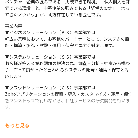
ベンチャー企業の強みである「挑戦できる環境」「個人個人を評
価できる環境」と、中堅企業の強みである「経営の安定」「培っ
てきたノウハウ」が、両方存在している会社です。
事業内容

▼ビジネスソリューション（ＢＳ）事業部では

幅広い業種において、お客様のパートナーとして、システムの設
計・構築・製造・試験・運用・保守と幅広く対応します。
▼システムソリューション（ＳＳ）事業部では

お客様が抱える業務課題の解決の為、調査・分析・提案から携わ
り、作って良かったと言われるシステムの開発・運用・保守と対
応します。
▼クラウドソリューション（ＣＳ）事業部では

Zohoアプリケーションの提案・導入・カスタマイズ・運用・保守
をワンストップで行いながら、自社サービスの研究開発も行いま
す。
▼そのほかにも、

もっと見る
地方創生事業、自社プロダクト研究開発、テレワーク導入サポー
ト、などの幅広いソリューションを展開しています。