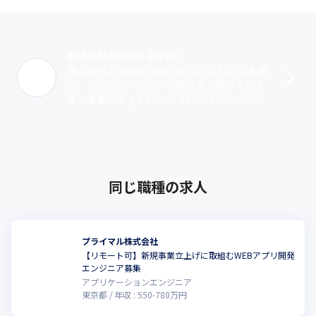
＜テレワーク３冠！　積極推進企業です＞

・当社は、テレワーク導入実績を評価していただき多数の受賞歴
があります

　（総務省：テレワーク先駆者百選、東京都：テレワークアワー
株式会社Zooops Japan
ド、日本テレワーク協会：テレワーク推進賞）

株式会社Zooops Japanは2007年12月に創業
・コロナ情勢以前から、テレワークなど労働環境の快適化に取り
し、ITソリューションの提供をし続けていま
組んでおり社員は柔軟な働き方を実践しています

す。事業は大きく分けて『ビジネスソリュー
・「ワーク＝仕事」と「バケーション＝休暇」を組み合わせたワ
ション（BS）』『システムソリューション
ーケーションも積極推進中です
（SS）』『クラウドソ･･･
Zooops Japanはこれからも「快適さ」と「生産性・効率」の両
方が向上する仕組みを

同じ職種の求人
社員と一緒に作りに挑戦し続けます。
プライマル株式会社
【リモート可】新規事業立上げに取組むWEBアプリ開発
エンジニア募集
アプリケーションエンジニア
東京都
年収 :
550
-
780
万円