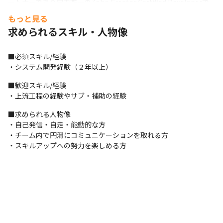
ートナーであり国内唯一のZoho Creator Certified Developerで
す。

もっと見る
その価格優位性や操作性から、デジタル経営変革（DX）に最適な
求められるスキル・人物像
ソリューションとして日本でのシェアを拡大し始めているZoho 
CRM。

当サービス国内唯一のカスタマイズベンダーとして、導入企業の
■必須スキル/経験

経営シナリオに必要なCRMを作り、業務やマネジメントの効率化
・システム開発経験（２年以上）
実現のお手伝いをしています。 
■歓迎スキル/経験

■この仕事の面白み、魅力

・上流工程の経験やサブ・補助の経験
・受託開発と自社サービス両方に関わる機会があるため、幅広い
■求められる人物像

スキルを身に着けることが可能

・自己発信・自走・能動的な方

・現在は約6割がお客様先に常駐しての業務ですが、将来的には自
・チーム内で円滑にコミュニケーションを取れる方

社開発の案件をさらに増やしていく予定です

・スキルアップへの努力を楽しめる方
・自社開発の案件は多くがプライム案件のため、上流工程から携
わることが可能

・1つのプロジェクトを約2～5名で担当しているため、そのチーム
のリーダーとして関わっていただきます

・当社は、今まで積極的に未経験者のエンジニア育成に力を入れ
ていたため、PM/PLクラスのエンジニアが少なく、即戦力として
ご活躍いただける環境です