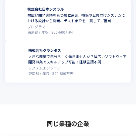
株式会社日本シスラル
幅広い開発実績をもつ独立系SI。損保や公共向けシステムに
おける設計から開発、テストまでを一貫してご担当
プログラマ
東京都
年収 :
300
-
600
万円
株式会社クランタス
大きな裁量で自分らしく働きませんか？幅広いソフトウェア
開発事業でスキルアップ可能！経験言語不問
システムエンジニア
東京都
年収 :
500
-
800
万円
同じ業種の企業