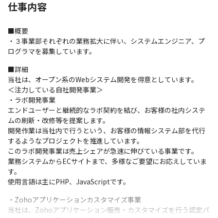
仕事内容
■概要

・３事業部それぞれの業務拡大に伴い、システムエンジニア、プ
ログラマを募集しています。
■詳細

当社は、オープン系のWebシステム開発を得意としています。

＜注力している自社開発事業＞

・ラボ開発事業

エンドユーザーと継続的なラボ契約を結び、お客様の社内システ
ムの刷新・改修等を提案します。

開発作業は当社内で行うという、お客様の情報システム部を代行
するようなプロジェクトを推進しています。

このラボ開発事業は売上シェアが急速に伸びている事業です。

業務システムからECサイトまで、多様なご要望にお応えしていま
す。

使用言語は主にPHP、JavaScriptです。
・Zohoアプリケーションカスタマイズ事業

当社は、Zohoアプリケーション販売・カスタマイズを行う認定パ