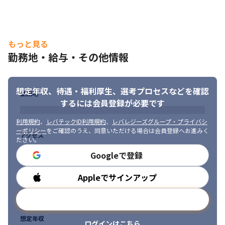
もっと見る
勤務地・給与・その他情報
想定年収、待遇・福利厚生、
選考プロセスなどを確認
勤務地
するには会員登録が必要です
利用規約
、
レバテックID利用規約
、
レバレジーズグループ・プライバシ
ーポリシー
をご確認のうえ、同意いただける場合は会員登録へお進みく
アクセス
ださい。
Googleで登録
Appleでサインアップ
勤務時間
メールアドレスで登録
想定年収
ログインはこちら