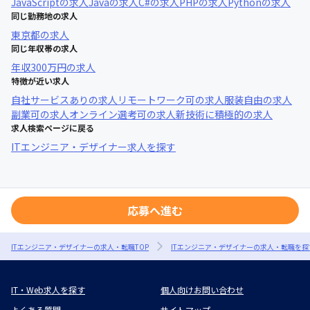
JavaScript
の求人
Java
の求人
C#
の求人
PHP
の求人
Python
の求人
同じ勤務地の求人
東京都
の求人
同じ年収帯の求人
年収
300万円
の求人
特徴が近い求人
自社サービスあり
の求人
リモートワーク可
の求人
服装自由
の求人
副業可
の求人
オンライン選考可
の求人
新技術に積極的
の求人
求人検索ページに戻る
ITエンジニア・デザイナー求人を探す
応募へ進む
ITエンジニア・デザイナーの求人・転職TOP
ITエンジニア・デザイナーの求人・転職を探
IT・Web求人を探す
個人向けお問い合わせ
よくある質問
サイトマップ