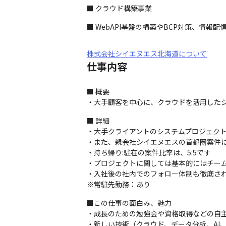
■ クラウド構築事業
■ WebAPI基盤の構築やBCP対策、情
株式会社シイエヌエス北海道について
仕事内容
■ 概要

・大手顧客を中心に、クラウドを活用した
■ 詳細

・大手クライアントのシステムプロジェクト
・また、親会社シイエヌエスの首都圏案件に
・持ち帰り:駐在の案件比率は、5:5です

・プロジェクトに関しては基本的にはチーム
・入社後の社内でのフォロー体制も徹底され
※常駐先勤務：あり
■この仕事の面白み、魅力

・成長のための勉強会や資格取得などの自主
・新しい技術（クラウド、データ分析、AI