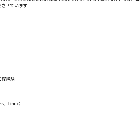
実させています
工程経験
r、Linux）