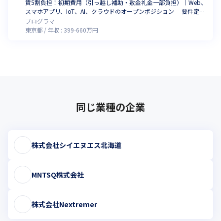
賃5割負担！初期費用（引っ越し補助・敷金礼金一部負担）｜Web、
スマホアプリ、IoT、AI、クラウドのオープンポジション 要件定
義〜リリースまで！｜幅広いプロジェクトをご用意！｜最大還元率9
プログラマ
0%（2023年12月時点）｜月平均残業0h~15h（2019～2022年実
東京都
年収 :
399
-
660
万円
績）
同じ業種の企業
株式会社シイエヌエス北海道
MNTSQ株式会社
株式会社Nextremer