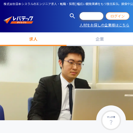
株式会社日本シスラルのエンジニア求人・転職・採用 | 幅広い開発実績をもつ独立系SI。損保
会員登録
ログイン
人材をお探しの企業様はこちら
求人
企業
マッチ率