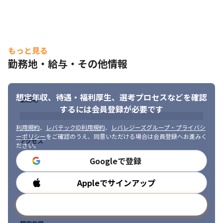
もっと見る
勤務地・給与・その他情報
想定年収、待遇・福利厚生、
選考プロセスなどを確認
勤務地
するには会員登録が必要です
利用規約
、
レバテックID利用規約
、
レバレジーズグループ・プライバシ
ーポリシー
をご確認のうえ、同意いただける場合は会員登録へお進みく
アクセス
ださい。
Googleで登録
Appleでサインアップ
勤務時間
メールアドレスで登録