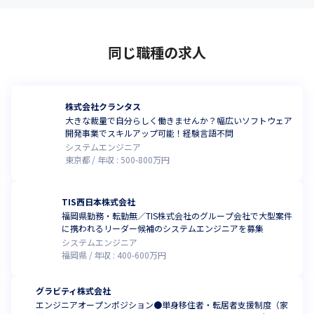
同じ職種の求人
株式会社クランタス
大きな裁量で自分らしく働きませんか？幅広いソフトウェア
開発事業でスキルアップ可能！経験言語不問
システムエンジニア
東京都
年収 :
500
-
800
万円
TIS西日本株式会社
福岡県勤務・転勤無／TIS株式会社のグループ会社で大型案件
に携われるリーダー候補のシステムエンジニアを募集
システムエンジニア
福岡県
年収 :
400
-
600
万円
グラビティ株式会社
エンジニアオープンポジション●単身移住者・転居者支援制度（家