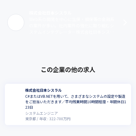
株式会社日本シスラル
Web系の開発を中心に生保・損保等の金融系
の案件が多い。社内案件の強化に取り組むシ
ステムインテグレーター株式会社日本シスラ
ルは、1994年に設立されたシステムインテグ
レーターです。事業は大きく3つの領･･･
この企業の他の求人
株式会社日本シスラル
C#またはVB.NETを用いて、さまざまなシステムの設定や製造
をご担当いただきます／平均残業時間10時間程度・年間休日1
23日
システムエンジニア
東京都
年収 :
322
-
700
万円