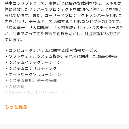
基本コンセプトとして、案件ごとに最適な体制を整え、スキル要
件に合致したメンバーでプロジェクトを成功へと導くことを掲げ
られています。また、ユーザーとプロジェクトメンバーがともに
力を合わせ、チームとして活動することもコンセプトの1つです。
「顧客第一」「人間尊重」「人材育成」という3つのモットーのも
と、今まで培ってきた技術や経験を活かし、社会貢献に尽力され
ています。
・コンピュータシステムに関する総合情報サービス

・ソフトウェア、システム機器、それらに関連した商品の販売

・システムインテグレーション

・システムコンサルティング

・ネットワークソリューション

・システム運用、データ管理

・人材派遣

・QRコードの活用ソリューション
＜主なプロジェクト実績＞

もっと見る
自動車メーカー向け業務管理システム／損害保険向けシステム／
生命保険向けシステム／製造業向け在庫管理システム／証券・金
融向けパッケージシステム／その他