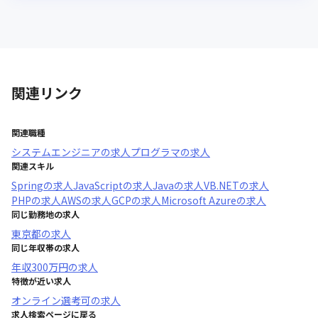
関連リンク
関連職種
システムエンジニア
の求人
プログラマ
の求人
関連スキル
Spring
の求人
JavaScript
の求人
Java
の求人
VB.NET
の求人
PHP
の求人
AWS
の求人
GCP
の求人
Microsoft Azure
の求人
同じ勤務地の求人
東京都
の求人
同じ年収帯の求人
年収
300万円
の求人
特徴が近い求人
オンライン選考可
の求人
求人検索ページに戻る