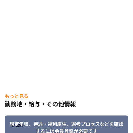
■仮想通貨サービス提供会社

・GO言語でのサービス管理システムの設計・開発

・nodeJsを利用したテスト自動化
＜ジェネスティコンサルティングの大きな特徴は２つ！　自由な
働き方の推進とキャリア支援です＞

１　キャリア構築についての考え方

基本的に、キャリアは主体的に自分で決めていくというスタイル
です。

そのために上司とも、しっかりとしたコミュニケーションをと
り、やりたいプロジェクトを可能な限り選択できるように進めて
いきます。

ジェネスティコンサルティングのエンジニアは、スキルを上げて
いくことで参画するプロジェクトを自分で選べるようになりま
す。

もっと見る
簡単なことではありませんが、会社としてプロジェクトを選ぶ優
勤務地・給与・その他情報
先順位は、まずは本人の成長/スキルアップが実現できることで
す。社員と組織が一体となり、双方の成長に貢献しあう関係を築
いていきます。
想定年収、待遇・福利厚生、
選考プロセスなどを確認
勤務地
２　教育支援制度について

するには会員登録が必要です