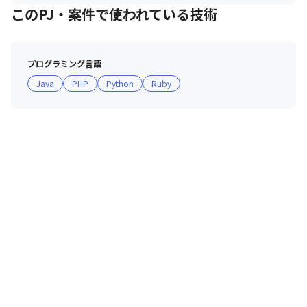
・社内の連絡は主にSlackを利用して気軽なコミュニケーションを
このPJ・案件で使われている技術
図っています。

・情報共有は主にConfluenceを利用しています。
プログラミング言語
Java
PHP
Python
Ruby