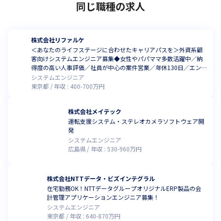
同じ職種の求人
株式会社リファルケ
＜あなたのライフステージに合わせたキャリアパスを＞外資系顧
客向けシステムエンジニア募集◆女性やパパママ多数活躍中／納
得度の高い人事評価／社員が中心の案件営業／年休130日／エン
ジニア定着率97%
システムエンジニア
東京都
年収 :
400
-
700
万円
株式会社メイテック
運転支援システム・ステレオカメラソフトウェア開
発
システムエンジニア
広島県
年収 :
530
-
960
万円
株式会社NTTデータ・ビズインテグラル
在宅勤務OK！NTTデータグループオリジナルERP製品の会
計管理アプリケーションエンジニア募集！
システムエンジニア
東京都
年収 :
640
-
870
万円