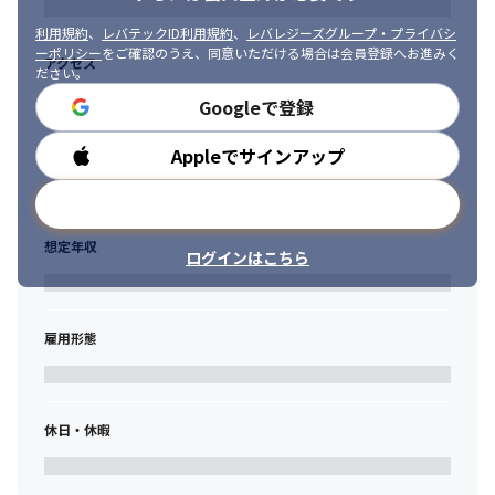
ジェネスティコンサルティングには、様々な教育支援制度があり
利用規約
、
レバテックID利用規約
、
レバレジーズグループ・プライバシ
ます。

ーポリシー
をご確認のうえ、同意いただける場合は会員登録へお進みく
【特別教育研修費】

アクセス
ださい。
・社員の成長に利用できる、特別教育研修費を用意しています

Googleで登録
・この研修費はテキストの購入、資格試験の受験、セミナーの受
講費用など、

社員と会社、双方の成長に繋がると判断されるものであれば何に
Appleでサインアップ
勤務時間
でも適用可能です！
メールアドレスで登録
【学習支援制度】

・若手エンジニアの成長をサポートする為、

想定年収
ログインはこちら
本社で行う学習に対して、1時間当たり1,500円の手当を支給して
います。

※別途、上限時間の設定があります
雇用形態
【資格手当/一時金】

推奨資格を取得した場合、取得祝いとして資格取得一時金を支
給。更に資格手当を毎月支給しています。

受験費用は特別教育研修費を利用して、社員は無料で受けられま
休日・休暇
す。
【社内コミュニケーション】
