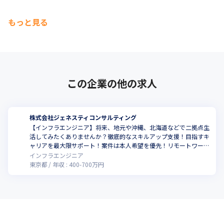
もっと見る
この企業の他の求人
株式会社ジェネスティコンサルティング
【インフラエンジニア】将来、地元や沖縄、北海道などで二拠点生
活してみたくありませんか？徹底的なスキルアップ支援！目指すキ
ャリアを最大限サポート！案件は本人希望を優先！リモートワーク
OK！自社開発＆勉強カフェ始めました！
インフラエンジニア
東京都
年収 :
400
-
700
万円