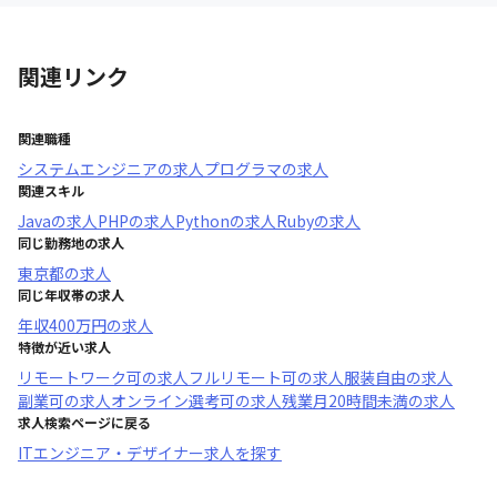
関連リンク
関連職種
システムエンジニア
の求人
プログラマ
の求人
関連スキル
Java
の求人
PHP
の求人
Python
の求人
Ruby
の求人
同じ勤務地の求人
東京都
の求人
同じ年収帯の求人
年収
400万円
の求人
特徴が近い求人
リモートワーク可
の求人
フルリモート可
の求人
服装自由
の求人
副業可
の求人
オンライン選考可
の求人
残業月20時間未満
の求人
求人検索ページに戻る
ITエンジニア・デザイナー求人を探す