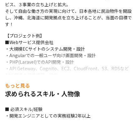
ビス、３事業の立ち上げと拡大。

そして自由な働き方の実現に向けて、日本各地に民泊物件を開設
し、沖縄、北海道に開発拠点を立ち上げることが、当面の目標で
す！
【プロジェクト例】

■Webサービス提供会社

・大規模ECサイトのシステム開発・設計

・Angularでの一般ユーザ向け画面開発・設計

・PHP(Laravel)でのAPI開発・設計

・API Geteway、Cognito、EC2、CloudFront、S3、RDSなど
AWS関連の環境構築・設定
もっと見る
■WEBサービス提供会社

求められるスキル・人物像
・クローリングデータを用いたpython、rubyによる名寄せ処理の
運用

・大量データ分析によるロジックの最適化/改修対応

■ 必須スキル/経験

・Jenkins,Azkabanを使用した自動化作業

・開発エンジニアとしての実務経験2年以上
・EC2,S3,Aurora等のAWS環境構築/設定
■Webサービス提供会社

・Ruby,Ruby on Railsによるe-ラーニングシステムの設計・開発