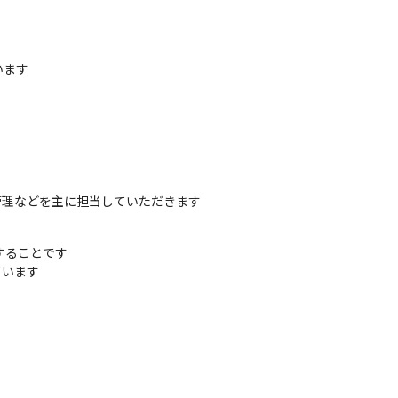
います
管理などを主に担当していただきます
することです

います
