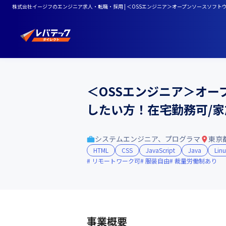
株式会社イージフのエンジニア求人・転職・採用 | ＜OSSエンジニア＞オープンソースソフ
＜OSSエンジニア＞オ
したい方！在宅勤務可/
システムエンジニア、プログラマ
東京
HTML
CSS
JavaScript
Java
Lin
リモートワーク可
服装自由
裁量労働制あり
事業概要