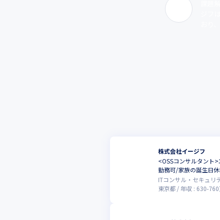
課題
ジフは
おり、
株式会社イージフ
<OSSコンサルタン
勤務可/家族の誕生日
ITコンサル・セキュリ
東京都
年収 :
630
-
760