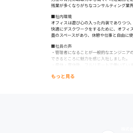
残業が多くなりがちなコンサルティング業
■社内環境

オフィスは遊び心の入った内装でありつつ、
快適にデスクワークをするために、オフィス
畳のスペースがあり、休憩や仕事と自由に
■社員の声

・管理者になることが一般的なエンジニアの
できるところに魅力を感じ入社しました。

・産休・育休後、フルリモートで働いていま
・aegifはコロナ前からリモートワーク
もっと見る
行う作業以外は自由な時間に作業ができるの
・コンサル経験はありましたが、これまで
違うので、お客様の意図を汲み取って要望に
・個人で有休の予定調整できるので、プロジ
・子供の誕生に合わせて育児休業を取りま
■社内交流

食事会や社員旅行、家族向けイベント（子ど
気さくなメンバーも多いです。
株式