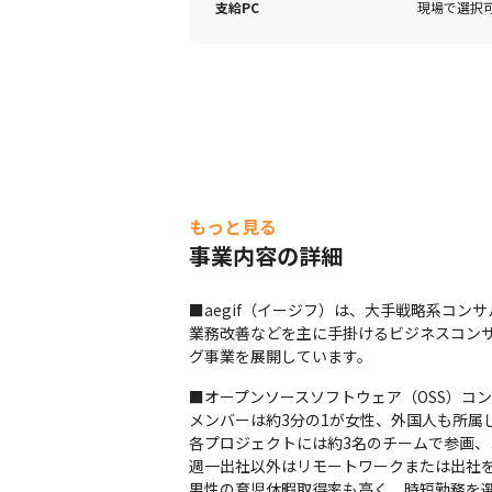
支給PC
現場で選択可能
もっと見る
事業内容の詳細
■aegif（イージフ）は、大手戦略系コ
業務改善などを主に手掛けるビジネスコン
グ事業を展開しています。
■オープンソースソフトウェア（OSS）コン
メンバーは約3分の1が女性、外国人も所属して
各プロジェクトには約3名のチームで参画、
週一出社以外はリモートワークまたは出社を
男性の育児休暇取得率も高く、時短勤務を選