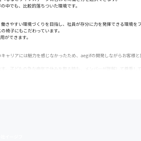
界の中でも、比較的落ちついた環境です。
働きやすい環境づくりを目指し、社員が存分に力を発揮できる環境をフ
の椅子にもこだわっています。

使用ができます。
キャリアには魅力を感じなかったため、aegifの開発しながらお客様
す。子どもの急な病気で休みを取る時も、メンバーが理解して尊重して
等のフレキシブルな対応をしている会社です。週１出社で残りはリモート
で、働き方の自由度が高いです。

使っていなかった技術や要件定義もできる点に魅力を感じ入社しました
沿った提案や要件定義ができるよう工夫しています。

ェクト後は2週間ほどまとめて有休を取得しました。

した。社内では大半の男性が取得しており、育休を取りやすい雰囲気が
も向け企画やBBQ等）、リース作り、BBQ、沢登り等のイベントや、
会社イージフ