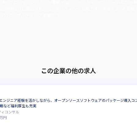
解決のプロフェッショナルが集結するコンサルティングファーム私たち
2006年2月に設立されたコンサルティング会社です。大きく2つの事業
OSSコンサルティング事業では･･･
この企業の他の求人
ト>エンジニア経験を活かしながら、オープンソースソフトウェアのパッケージ導入コ
休暇など福利厚生も充実
ティコンサル
万円