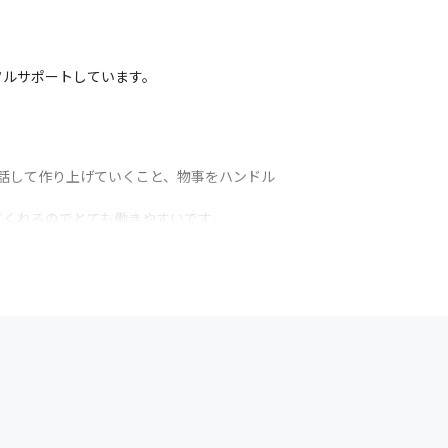
ルサポートしています。

と話して作り上げていくこと、物事をハンドル
くれるのでとても働きやすいです。

ワークですが、打ち合わせなど決まった時間に
。お客様によって知識やバックグラウンドが
あります。
ゴルフ等の社内サークルもあります。
