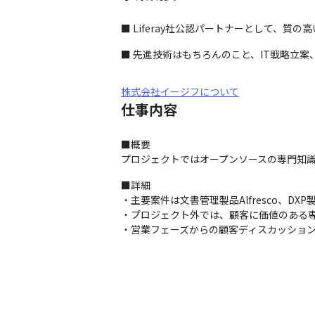
■ Liferay社公認パートナーとして、質
■ 先進技術はもちろんのこと、IT戦略立
株式会社イージフについて
仕事内容
■概要

プロジェクトではオープンソースの専門知
■詳細

・主要案件は文書管理製品Alfresco、DX
・プロジェクト外では、顧客に価値のある専
・営業フェーズからの顧客ディスカッショ