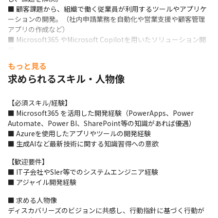
■ 顧客課題から、組織で働く従業員が利用するツールやアプリケ
ーションの開発。（社内申請業務を自動化や営業支援や顧客管理
アプリの作成など） 

■ Microsoft365 やMicrosoft Copilotを用いたソリューション開
発。 

■ 担当案件のプロジェクトマネジメント。 

もっと見る
Microsoft365 を活用した開発経験（PowerApps、Power 
求められるスキル・人物像
Automate、Power BI、SharePoint等の知識があれば優遇） 
Azureを使用したアプリやツールの開発経験 
【必須スキル/経験】

■ Microsoft365 を活用した開発経験（PowerApps、Power 
生成AIなど最新技術に関する知識習得への意欲 社内関係メンバー
Automate、Power BI、SharePoint等の知識があれば優遇） 

（コンサルタントやデザイナー等）との連携。
■ Azureを使用したアプリやツールの開発経験 

■ 生成AIなど最新技術に関する知識習得への意欲
【歓迎要件】

■ IT子会社やSIer等でのシステムエンジニア経験 

■ アジャイル開発経験
■ 求める人物像

ディスカバリーズのビジョンに共感し、行動指針に基づく行動が