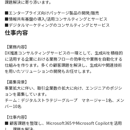
課題解決に寄り添います。 
■エンタープライズ向けパッケージ製品の開発/販売

■情報共有基盤の導入/活用コンサルティングとサービス

■デジタルマーケティングのコンサルティングとサービス
仕事内容
【業務内容】 

DX推進コンサルティングサービスの一環として、生成AIを積極的
に活用する企業における業務フローの効率化や業務を自動化する
仕組みを作ります。多くの顧客課題を解決し、生成AIや関連技術
を用いたソリューションの開発もお任せします。 
【募集背景】 

事業拡大に伴い、取引企業数の拡大に向け、エンジニアのポジシ
ョンを募集しています。 

チーム：デジタルストラテジーグループ　マネージャー1名、メン
バー10名 
【仕事内容】 

■ 顧客課題を整理し、Microsoft365やMicrosoft Copilotを活用
し、課題を解決。
