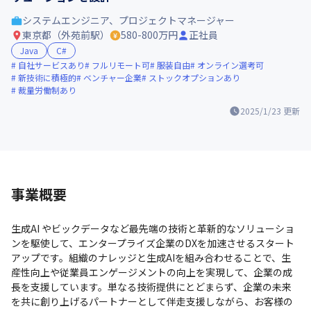
システムエンジニア、プロジェクトマネージャー
東京都（外苑前駅）
580-800万円
正社員
Java
C#
自社サービスあり
フルリモート可
服装自由
オンライン選考可
新技術に積極的
ベンチャー企業
ストックオプションあり
裁量労働制あり
2025/1/23
更新
事業概要
生成AI やビックデータなど最先端の技術と革新的なソリューショ
ンを駆使して、エンタープライズ企業のDXを加速させるスタート
アップです。組織のナレッジと生成AIを組み合わせることで、生
産性向上や従業員エンゲージメントの向上を実現して、企業の成
長を支援しています。単なる技術提供にとどまらず、企業の未来
を共に創り上げるパートナーとして伴走支援しながら、お客様の