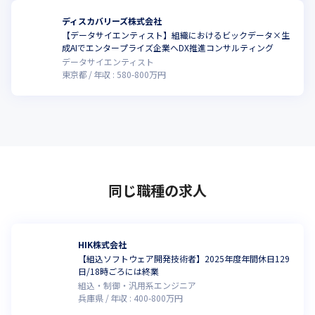
ディスカバリーズ株式会社
【データサイエンティスト】組織におけるビックデータ×生
こ
成AIでエンタープライズ企業へDX推進コンサルティング
データサイエンティスト
東京都
年収 :
580
-
800
万円
同じ職種の求人
HIK株式会社
【組込ソフトウェア開発技術者】2025年度年間休日129
日/18時ごろには終業
組込・制御・汎用系エンジニア
兵庫県
年収 :
400
-
800
万円