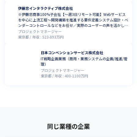
伊藤忠インタラクティブ株式会社
※伊藤忠商事100%子会社【～週3日リモート可能】Webサービス
を中心に上流工程～開発構築を推進する要件定義システム設計・ベ
ンダーコントロールなどをお任せ／実際のユーザーの声を活かした
プロダクト作りを経験することができます
プロジェクトマネージャー
東京都
年収 :
523
-
893
万円
日本コンベンションサービス株式会社
IT戦略企画業務（商用・業務システムの企画/推進/管
理）
プロジェクトマネージャー
東京都
年収 :
400
-
1100
万円
同じ業種の企業