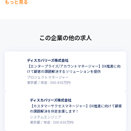
もっと見る
この企業の他の求人
ディスカバリーズ株式会社
【エンタープライズ/アカウントマネージャー】DX推進に向
こ
けて顧客の課題解決するソリューションを提供
プロジェクトマネージャー
東京都
年収 :
500
-
650
万円
ディスカバリーズ株式会社
【カスタマーサクセスマネージャー】DX推進に向けて顧客
こ
の課題解決を伴走支援します！
システムエンジニア
東京都
年収 :
500
-
650
万円