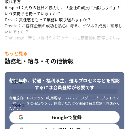
取れる方

Respect：周りの社員と協力し、「会社の成長に貢献しよう」と
いう気持ちを持っていますか？

Drive：責任感をもって業務に取り組みますか？

Create：お客様企業の成功を熱心に考え、ビジネス成長に寄与し
たいですか？

Challenge：新しい技術や未知のツールも積極的に習得していま
すか？
もっと見る
・高い顧客視点を持ち、課題解決に向けて、自ら動ける方 

勤務地・給与・その他情報
・課題＝ネガティブ要素を、周囲と連携し解決できること＝ポジ
ティブ要素に置き換えて考えられる方 

・ロジックを基に、ストーリー性のある提案が出来る方 

・目標達成に向けて、粘り強く活動し続けることができる方 
想定年収、待遇・福利厚生、
選考プロセスなどを確認
勤務地
するには会員登録が必要です
■ 活躍している人

・周囲を巻き込み、目標に向かって邁進できている人 

利用規約
、
レバテックID利用規約
、
レバレジーズグループ・プライバシ
・新しいことに積極的にチャレンジしている人 

ーポリシー
をご確認のうえ、同意いただける場合は会員登録へお進みく
アクセス
・自分の得意領域をしっかりと持ち、その領域に自信がある人
ださい。
Googleで登録