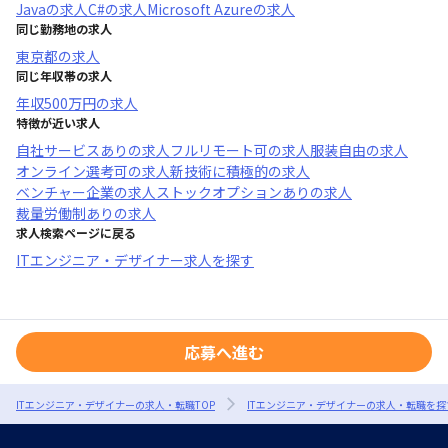
Java
の求人
C#
の求人
Microsoft Azure
の求人
同じ勤務地の求人
東京都
の求人
同じ年収帯の求人
年収
500万円
の求人
特徴が近い求人
自社サービスあり
の求人
フルリモート可
の求人
服装自由
の求人
オンライン選考可
の求人
新技術に積極的
の求人
ベンチャー企業
の求人
ストックオプションあり
の求人
裁量労働制あり
の求人
求人検索ページに戻る
ITエンジニア・デザイナー求人を探す
応募へ進む
ITエンジニア・デザイナーの求人・転職TOP
ITエンジニア・デザイナーの求人・転職を探