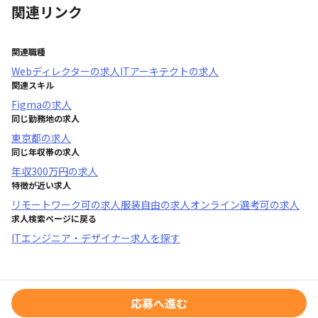
関連リンク
関連職種
Webディレクター
の求人
ITアーキテクト
の求人
関連スキル
Figma
の求人
同じ勤務地の求人
東京都
の求人
同じ年収帯の求人
年収
300万円
の求人
特徴が近い求人
リモートワーク可
の求人
服装自由
の求人
オンライン選考可
の求人
求人検索ページに戻る
ITエンジニア・デザイナー求人を探す
応募へ進む