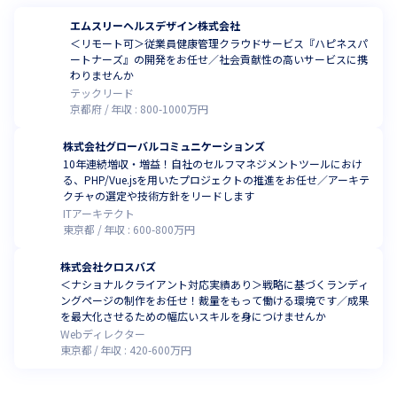
エムスリーヘルスデザイン株式会社
＜リモート可＞従業員健康管理クラウドサービス『ハピネスパ
ートナーズ』の開発をお任せ／社会貢献性の高いサービスに携
わりませんか
テックリード
京都府
年収 :
800
-
1000
万円
株式会社グローバルコミュニケーションズ
10年連続増収・増益！自社のセルフマネジメントツールにおけ
る、PHP/Vue.jsを用いたプロジェクトの推進をお任せ／アーキテ
クチャの選定や技術方針をリードします
ITアーキテクト
東京都
年収 :
600
-
800
万円
株式会社クロスバズ
＜ナショナルクライアント対応実績あり＞戦略に基づくランディ
ングページの制作をお任せ！裁量をもって働ける環境です／成果
を最大化させるための幅広いスキルを身につけませんか
Webディレクター
東京都
年収 :
420
-
600
万円