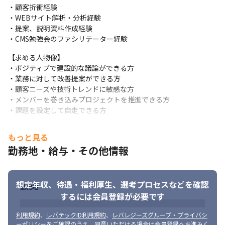
・顧客折衝経験

・WEBサイト解析・分析経験

・提案、説明資料作成経験

・CMS勉強会のファシリテーター経験
【求める人物像】

・ポジティブで建設的な議論ができる方

・業務に対して改善提案ができる方

・顧客ニーズや技術トレンドに敏感な方

・メンバーを巻き込みプロジェクトを推進できる方

・課題を設定して自走できる方
もっと見る
勤務地・給与・その他情報
想定年収、待遇・福利厚生、
選考プロセスなどを確認
勤務地
するには会員登録が必要です
利用規約
、
レバテックID利用規約
、
レバレジーズグループ・プライバシ
ーポリシー
をご確認のうえ、同意いただける場合は会員登録へお進みく