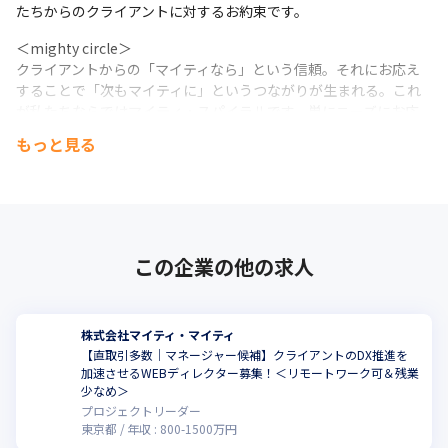
たちからのクライアントに対するお約束です。
＜mighty circle＞

クライアントからの「マイティなら」という信頼。それにお応え
することで「次もマイティに」というつながりが生まれる。これ
が私たちならではマイティ・スパイラルです。単にニーズにお応
えするだけではありません。ニーズを超えるソリューション、期
もっと見る
待を上回る満足度を提供できるからこそ、つながりの輪は確かな
ものになっていくのです。営業機能を必要としないのも、そのた
めです。
＜製薬企業向けデジタルチャネル運営ソリューション＞

◼︎対顧客接点の最適化に

この企業の他の求人
製薬・ヘルスケア業界に特化して培ってきたノウハウのもと、
Webをはじめとするデジタルチャネルの運営を、ワンストップで
代行。困ったときのファースト・コールは、ぜひマイティ・マイ
株式会社マイティ・マイティ
ティにお任せください。お客さまは貴重な人的リソースを、本質
【直取引多数｜マネージャー候補】クライアントのDX推進を
的な戦略構築・実行の業務にシフトすることができます。
加速させるWEBディレクター募集！＜リモートワーク可＆残業
少なめ＞
＜Webサイト・CMS開発ソリューション＞

プロジェクトリーダー
◼︎Webの負荷を最小限に

東京都
年収 :
800
-
1500
万円
効果的かつ効率的なWebサイトの構築・運営に