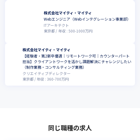
CMS（ContentsManagementSystem）は不可欠です。マイテ
ィ・マイティには専任エンジニアが社員として在籍している強み
株式会社マイティ・マイティ
を活かし、CMS導入からトータルにサポート。迅速かつ低コスト
Webエンジニア（Webインテグレーション事業部）
こ
でのサービス提供のほか、内製化のニーズにも的確にお応えしま
ITアーキテクト
す。
東京都
年収 :
500
-
1000
万円
＜コンサルティング＆分析SEO＆ソリューション＞

◼︎ブランド力を最大限に

株式会社マイティ・マイティ
新規プロジェクト立ち上げに向けた膨大なタスクの整理や社内調
【経験者・第2新卒優遇｜リモートワーク可｜カウンターパート
整、プロジェクトのロードマップ作成といったコンサルテーショ
担当】クライアントワークを活かし課題解決にチャレンジしたい
こ
ンから、現状のサイトの分析、SEOソリューションの提案など、
（制作業務・コンサルティング業務）
特に上流工程におけるサポートを展開。「何から手を付けたら」
クリエイティブディレクター
東京都
年収 :
360
-
700
万円
とお悩みの際にも、力強いサポートを提供します。
同じ職種の求人