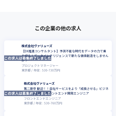
この企業の他の求人
株式会社ヴァリューズ
【DX推進コンサルタント】予測不能な時代をデータの力で乗
り切る！データインテリジェンスで新たな価値創造をしません
この求人は募集終了しました
こ
か？
プロジェクトマネージャー
東京都
年収 :
530
-
730
万円
株式会社ヴァリューズ
第二新卒 歓迎！！自社サービスをより「成長させる」ビジネ
この求人は募集終了しました
こ
ス視点を育む フロントエンド開発エンジニア
フロントエンドエンジニア
東京都
年収 :
530
-
760
万円