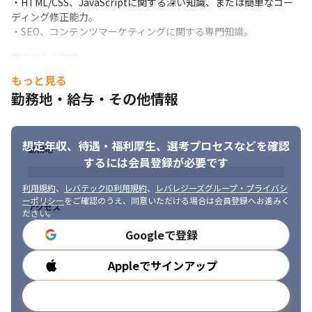
・HTML/CSS、JavaScriptに関する深い知識、または簡単なコー
ディング修正能力。

・SEO、コンテンツマーケティングに関する専門知識。
■求める人物像

・当社のマーケティング・コンサルティングおよびSaaS事業への
もっと見る
共感と、それをWebサイトを通じて広めていく意欲をお持ちの
勤務地・給与・その他情報
方。

・データに基づいた論理的思考を持ち、仮説構築と検証を自律的
に行える方。

想定年収、待遇・福利厚生、
選考プロセスなどを確認
・Webディレクターとしての視点と、デザイナーとしてのユーザ
勤務地
ー視点をバランス良く持ち、アウトプットの質にこだわれる方。

するには会員登録が必要です
・変化の速いIT/SaaS業界において、新しい技術やトレンドを自ら
学び、取り入れる意欲のある方。

利用規約
、
レバテックID利用規約
、
レバレジーズグループ・プライバシ
ーポリシー
をご確認のうえ、同意いただける場合は会員登録へお進みく
・部門や職種の垣根を越えて積極的にコミュニケーションを取
アクセス
ださい。
り、関係者を巻き込みながらWebサイトの目標達成に向けて事業
を推進できる方。
Googleで登録
Appleでサインアップ
勤務時間
メールアドレスで登録