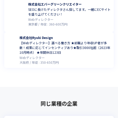
株式会社エバーグリーンクリエイター
SEOに長けたディレクタさん探してます。一緒にECサイト
を盛り上げてください！
Webディレクター
東京都
年収 :
360
-
600
万円
株式会社Ryuki Design
【Webディレクター】選べる働き方 ★前職より年収UP者が多
数！成果に応じてインセンティブあり★取引3000社超（2023年
10月時点） ★年間休日123日
Webディレクター
大阪府
年収 :
350
-
650
万円
同じ業種の企業