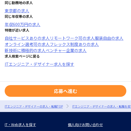
同じ勤務地の求人
東京都
の求人
同じ年収帯の求人
年収
600万円
の求人
特徴が近い求人
自社サービスあり
の求人
リモートワーク可
の求人
服装自由
の求人
オンライン選考可
の求人
フレックス制度あり
の求人
新技術に積極的
の求人
ベンチャー企業
の求人
求人検索ページに戻る
ITエンジニア・デザイナー求人を探す
応募へ進む
ITエンジニア・デザイナーの求人・転職TOP
ITエンジニア・デザイナーの求人・転職を探
IT・Web求人を探す
個人向けお問い合わせ