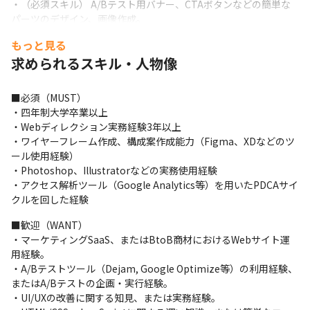
・（必須スキル） A/Bテスト用バナー、CTAボタンなどの簡単な
パーツのデザイン、画像作成。

・（歓迎スキル） ランディングページ（LP）や特集ページの一部
もっと見る
デザイン制作。
求められるスキル・人物像
■効果測定・改善

・アクセス解析ツール（Google Analytics等）を用いた効果測定
■必須（MUST）

とボトルネック分析。

・四年制大学卒業以上

・デザイン要素を含むUI/UX改善のためのA/Bテストの企画・実
・Webディレクション実務経験3年以上

行・検証。
・ワイヤーフレーム作成、構成案作成能力（Figma、XDなどのツ
ール使用経験）

・Photoshop、Illustratorなどの実務使用経験

・アクセス解析ツール（Google Analytics等）を用いたPDCAサイ
クルを回した経験
■歓迎（WANT）

・マーケティングSaaS、またはBtoB商材におけるWebサイト運
用経験。

・A/Bテストツール（Dejam, Google Optimize等）の利用経験、
またはA/Bテストの企画・実行経験。

・UI/UXの改善に関する知見、または実務経験。
