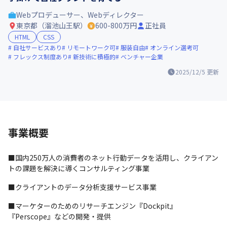
Webプロデューサー、Webディレクター
東京都（溜池山王駅）
600-800万円
正社員
HTML
CSS
自社サービスあり
リモートワーク可
服装自由
オンライン選考可
フレックス制度あり
新技術に積極的
ベンチャー企業
2025/12/5
更新
事業概要
■国内250万人の消費者のネット行動データを活用し、クライアン
トの課題を解決に導くコンサルティング事業
■クライアントのデータ分析支援サービス事業
■マーケターのためのリサーチエンジン『Dockpit』
『Perscope』などの開発・提供