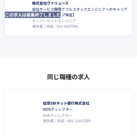
株式会社ヴァリューズ
自社サービス開発でフルスタックエンジニアへのキャリア
この求人は募集終了しました
こ
アップ【年収アップ保証】
サーバーサイドエンジニア
東京都
年収 :
500
-
900
万円
同じ職種の求人
住信SBIネット銀行株式会社
WEBディレクター
Webディレクター
東京都
年収 :
400
-
1000
万円