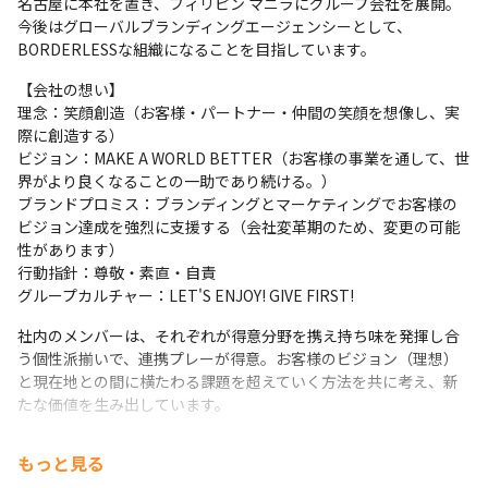
名古屋に本社を置き、フィリピン マニラにグループ会社を展開。
＜今回募集の職種範囲＞

今後はグローバルブランディングエージェンシーとして、
ご入社後は、これまでのご経験に応じてお任せする業務内容を調
BORDERLESSな組織になることを目指しています。
整いたします。

まずはディレクターとして業務に携わっていただき、

【会社の想い】

徐々に担当領域を広げながら、将来的にはブランディングディレ
理念：笑顔創造（お客様・パートナー・仲間の笑顔を想像し、実
クターとしてご活躍いただくことも可能です。

際に創造する）

※キャリアステップはご本人のご経験やご志向により変わる可能
ビジョン：MAKE A WORLD BETTER（お客様の事業を通して、世
性があります。
界がより良くなることの一助であり続ける。）

ブランドプロミス：ブランディングとマーケティングでお客様の
ブランディングディレクター

ビジョン達成を強烈に支援する（会社変革期のため、変更の可能
■ブランド戦略の伴走者

性があります）

・パートナー、社内スタッフをチーム化し、年間目標を達成でき
行動指針：尊敬・素直・自責

る

グループカルチャー：LET'S ENJOY! GIVE FIRST!
・指名してくれるファン客がいる

・ブランディングの企画書作成

社内のメンバーは、それぞれが得意分野を携え持ち味を発揮し合
・ブランド課題の抽出～整理～特定"
う個性派揃いで、連携プレーが得意。お客様のビジョン（理想）
と現在地との間に横たわる課題を超えていく方法を共に考え、新
ディレクター

たな価値を生み出しています。
■新規顧客の進行管理・実務

・ヒアリング

当社の創業の地である名古屋では、中小企業でブランディングに
・企画書作成

もっと見る
取り組めている企業はまだまだ少ない現状があります。

・価格表にない項目でも工数から見積もりが作成できる
