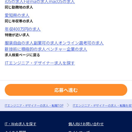
iOS
の求人
Figma
の求人
macOS
の求人
同じ勤務地の求人
愛知県
の求人
同じ年収帯の求人
年収
400万円
の求人
特徴が近い求人
服装自由
の求人
副業可
の求人
オンライン選考可
の求人
新技術に積極的
の求人
ベンチャー企業
の求人
求人検索ページに戻る
ITエンジニア・デザイナー求人を探す
応募へ進む
ITエンジニア・デザイナーの求人・転職TOP
ITエンジニア・デザイナーの求人・転職を探
IT・Web求人を探す
個人向けお問い合わせ