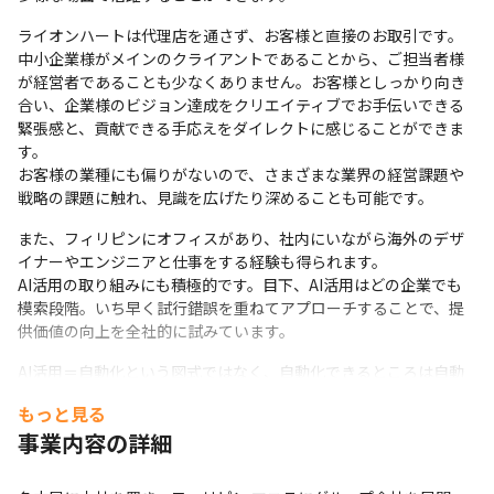
ライオンハートは代理店を通さず、お客様と直接のお取引です。
中小企業様がメインのクライアントであることから、ご担当者様
が経営者であることも少なくありません。お客様としっかり向き
合い、企業様のビジョン達成をクリエイティブでお手伝いできる
緊張感と、貢献できる手応えをダイレクトに感じることができま
す。

お客様の業種にも偏りがないので、さまざまな業界の経営課題や
戦略の課題に触れ、見識を広げたり深めることも可能です。
また、フィリピンにオフィスがあり、社内にいながら海外のデザ
イナーやエンジニアと仕事をする経験も得られます。

AI活用の取り組みにも積極的です。目下、AI活用はどの企業でも
模索段階。いち早く試行錯誤を重ねてアプローチすることで、提
供価値の向上を全社的に試みています。
AI活用＝自動化という図式ではなく、自動化できるところは自動
化し、世の中的なAIクオリティには適応。その分創出された時間
もっと見る
を使って、たとえば、お客様事業の理解や共感など、人間だから
事業内容の詳細
こそできる、体験を交えた人間の介在価値を高めていくというこ
とを考えています。