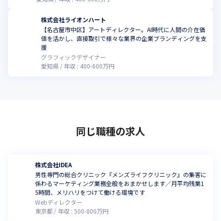
株式会社ライオンハート
【名古屋市中区】アートディレクター。AI時代に人間の介在価
値を活かし、直接取引で様々な業界の企業ブランディングを支
援
グラフィックデザイナー
愛知県
年収 :
400
-
600
万円
同じ職種の求人
株式会社IDEA
男性専門の総合クリニック『メンズライフクリニック』の集客に
係わるマーケティング業務全般をおまかせします／月平均残業1
5時間、メリハリをつけて働ける環境です
Webディレクター
東京都
年収 :
500
-
800
万円