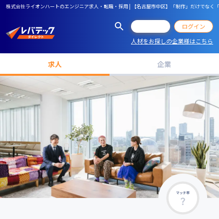
株式会社ライオンハートのエンジニア求人・転職・採用 | 【名古屋市中区】「制作」だけでな
会員登録
ログイン
人材をお探しの企業様はこちら
求人
企業
マッチ率