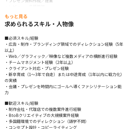
・プレゼン資料作成／提案

・レビュー・品質管理

・社内外研修／ナレッジ蓄積
もっと見る
求められるスキル・人物像
■ディレクターの役割

・お客様に興味を持ち、目的達成のための最適な制作物を提案
し、スケジュール通りに納品すること

■必須スキル/経験

・プロジェクトの企画・提案・見積・進行管理

・広告・制作・ブランディング領域でのディレクション経験（5年
・各種クリエイティブ制作のディレクション（Web、グラフィッ
以上）

ク、動画等）

・Web／グラフィック／映像など複数メディアの横断進行経験

・クライアントとのコミュニケーション・提案・折衝
・チームマネジメント経験（2年以上）

・クライアント対応・プレゼン経験

■募集背景

・新卒育成（1〜3年で自走）または中途育成（1年以内に戦力化）
多国籍・多世代のチームが増え、案件規模も多様化・複雑化。

の実績

 さらに事業変革期に入り、企画〜提案〜実行をワンストップで牽
・会議・プレゼンを時間内にゴールへ導くファシリテーション能
引できる“事業家気質のディレクター”が必要です。ライオンハー
力
トの次の10年をつくる仲間として、 自分の成長＝会社の成長と捉
えられる方を歓迎します。

■歓迎スキル/経験

・チームメンバーのアサイン・育成・評価

・制作会社・代理店での複数案件進行経験

・プロセス改善やツール導入による業務効率化
・BtoBクリエイティブの大規模案件経験

・多国籍環境でのディレクション（語学不問）

・コンセプト設計・コピーライティング
