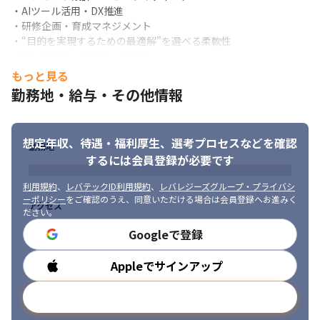
・AIツール活用・DX推進

・研修企画・育成マネジメント

・“目的を実現するための最適解”を選べる柔軟性

・高い読解力／傾聴力／文章力
もっと見る
■求める人物像

勤務地・給与・その他情報
・AI活用を「効率化」ではなく「創造の加速装置」として使いこ
なせる人

・思いやアイデア、感じた違和感をそのまま事業化・企画化に変
想定年収、待遇・福利厚生、
選考プロセスなどを確認
換できる人

勤務地
・大手や老舗企業の「役割の一部」ではなく、 手触りある成果を
するには会員登録が必要です
出したい人

・会社から仕事を与えられるのではなく、 自ら課題を見つけ、提
利用規約
、
レバテックID利用規約
、
レバレジーズグループ・プライバシ
ーポリシー
をご確認のうえ、同意いただける場合は会員登録へお進みく
案し、動かし、形にできる人

アクセス
ださい。
・自分の成長で、会社を一段上へ押し上げることに喜びを感じる
人

Googleで登録
・世の中をちょっと良くする“仕組み・事業”を生み出すことが、
おもしろそうだと思える感性を持っている人
Appleでサインアップ
勤務時間
社内のコミュニケーションを大切にしています。
メールアドレスで登録