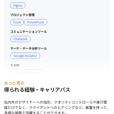
■ 働き方について

Figma
・対面とリアルな体験を大切にしているので、基本的に出
社できる方を求めています

プロジェクト管理
・AIを活用するなど、自動化・効率化できるところはしっ
Excel
PowerPoint
かり実施し、人間だからこそできる、体験や体感、共感な
どを大切にしていきたいと考えています

コミュニケーションツール
・産休・育休の取得率は１００％です

Chatwork
・ニックネーム文化、フリーアドレス、服装・髪型は自
マーケ・データ分析ツール
由。人間関係だけでなく、仕事をする環境そのものも、割
Google Analytics
とフラットです
その他
Google Workspace
もっと見る
支給PC
得られる経験・キャリアパス
Mac
社内外のデザイナーへの指示、クオリティコントロールや進行管
理だけでなく、クライアントへのヒアリングなど、裁量を持って、
多様な場面で活躍することができます。