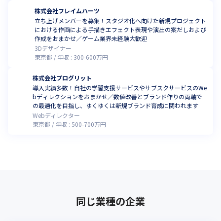
株式会社フレイムハーツ
立ち上げメンバーを募集！スタジオ化へ向けた新規プロジェクト
における作画による手描きエフェクト表現や演出の案だしおよび
作成をおまかせ／ゲーム業界未経験大歓迎
3Dデザイナー
東京都
年収 :
300
-
600
万円
株式会社プログリット
導入実績多数！自社の学習支援サービスやサブスクサービスのWe
bディレクションをおまかせ／数値改善とブランド作りの両軸で
の最適化を目指し、ゆくゆくは新規ブランド育成に関われます
Webディレクター
東京都
年収 :
500
-
700
万円
同じ業種の企業