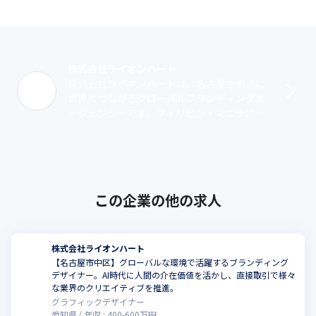
そんな中で、当社は名古屋から価値ある企業の成長の支援を行っ
・お客様へのプレゼン

てきました。

・PJ会議のファシリテーター

今後もお客様の成長と仲間たちの成長をクリエイティブの力で支
・指示書作成

援し続け、ブランディングエージェンシーとしての役割を果たし
・ワイヤーフレーム、スケジュール管理、香盤表の作成

ていきたいと考えています。
株式会社ライオンハート
・スタッフのアサイン

株式会社ライオンハートは、名古屋を拠点に
・デザイナー、エンジニア、撮影、ライティングのディレクショ
世界とつながるグローバルブランディングエ
ンへの指示だし

ージェンシーです。フィリピン・マニラに開
・仕上がりチェック～納品
発拠点を持ち、日本ではフランス人や中国人
メンバーも活躍。今期からオーストラリア
の･･･
この企業の他の求人
株式会社ライオンハート
【名古屋市中区】グローバルな環境で活躍するブランディング
デザイナー。AI時代に人間の介在価値を活かし、直接取引で様々
な業界のクリエイティブを推進。
グラフィックデザイナー
愛知県
年収 :
400
-
600
万円