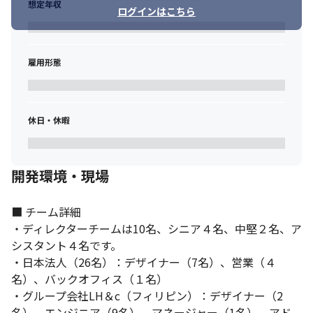
想定年収
ログインはこちら
雇用形態
休日・休暇
開発環境・現場
■ チーム詳細

・ディレクターチームは10名、シニア４名、中堅２名、ア
シスタント４名です。

・日本法人（26名）：デザイナー（7名）、営業（４
経営層との距離が近いです。
名）、バックオフィス（１名）

・グループ会社LH＆c（フィリピン）：デザイナー（2
名）、エンジニア（9名）、マネージャー（1名）、アド