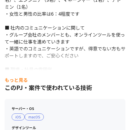
ミン（1名）

・女性と男性の比率は6：4程度です

■ 社内のコミュニケーションに関して

・グループ会社のメンバーとも、オンラインツールを使っ
て一緒に仕事を進めていきます

・英語でのコミュニケーションですが、得意でない方もサ
ポートしますので、ご安心ください

■ 現場・社員の雰囲気

・経営陣から社員まで、穏やかな人が多く、フラットな空
もっと見る
気感です

このPJ・案件で使われている技術
・日常や業務内での改善案は、年齢や職種、職歴に関わら
ず、みんなで出し合える環境です

・経営理念「笑顔創造」と行動指針「尊敬・素直・自責」
サーバー・OS
を大切にしており、その価値観に共感して入社を決めた社
iOS
macOS
員が多いです

デザインツール