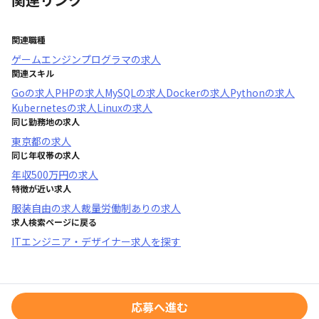
関連職種
ゲームエンジンプログラマ
の求人
関連スキル
Go
の求人
PHP
の求人
MySQL
の求人
Docker
の求人
Python
の求人
Kubernetes
の求人
Linux
の求人
同じ勤務地の求人
東京都
の求人
同じ年収帯の求人
年収
500万円
の求人
特徴が近い求人
服装自由
の求人
裁量労働制あり
の求人
求人検索ページに戻る
ITエンジニア・デザイナー求人を探す
応募へ進む