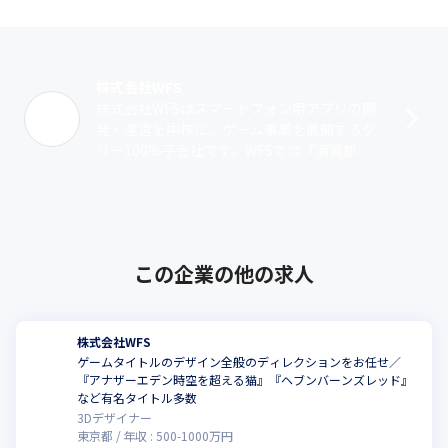
株式会社WFS
株式会社WFSはスマートフォン用アプリの開
発・運営を中核に、ゲーム事業を展開するグ
リー100%子会社です。WFSでは『消滅都
市』『アナザーエデン時空を超える猫』『ヘ
ブンバーンズレッド』をはじめとしたオ･･･
この企業の他の求人
株式会社WFS
ゲームタイトルのデザイン全般のディレクションをお任せ／
『アナザーエデン時空を超える猫』『ヘブンバーンズレッド』
など有名タイトル多数
3Dデザイナー
東京都
年収 :
500
-
1000
万円