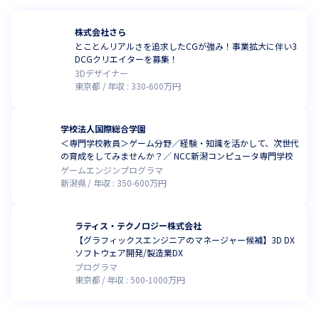
株式会社さら
とことんリアルさを追求したCGが強み！事業拡大に伴い3
DCGクリエイターを募集！
3Dデザイナー
東京都
年収 :
330
-
600
万円
学校法人国際総合学園
＜専門学校教員＞ゲーム分野／経験・知識を活かして、次世代
の育成をしてみませんか？／ NCC新潟コンピュータ専門学校
ゲームエンジンプログラマ
新潟県
年収 :
350
-
600
万円
ラティス・テクノロジー株式会社
【グラフィックスエンジニアのマネージャー候補】3D DX
ソフトウェア開発/製造業DX
プログラマ
東京都
年収 :
500
-
1000
万円