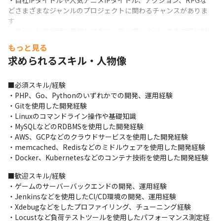
・自社IPタイトルや人気アニメIPタイトル、アクション、RPGな
どさまざまなジャンルのプロジェクトに関わるチャンスがありま
す

・ファンとの対話を重視しており、日々プレイヤーの生の声に触
れゲームづくりに反映させることができます

もっと見る
・スマートフォンゲームだけでなく、PCやPlayStation4、
求められるスキル・人物像
Nintendo Switchなどさまざまなプラットフォームのゲーム開発
に関わるチャンスがあります

・誰もが知るヒットタイトルクリエイターなど優秀なスタッフが
■必須スキル/経験

多く在籍しており切磋琢磨しながら成長できます
・PHP、Go、Pythonのいずれかでの開発、運用経験

・Gitを使用した開発経験

・Linuxのコマンドライン操作や基礎知識

・MySQLなどのRDBMSを使用した開発経験

・AWS、GCPなどのクラウドサービスを使用した開発経験

・memcached、Redisなどのミドルウェアを使用した開発経験

・Docker、Kubernetesなどのコンテナ技術を使用した開発経験
■歓迎スキル/経験

・ゲームのサーバーバックエンドの開発、運用経験

・Jenkinsなどを使用したCI/CD環境の開発、運用経験

・Xdebugなどをしたプロファイリング、チューニング経験

・Locustなど負荷テストツールを使用したパフォーマンス測定経