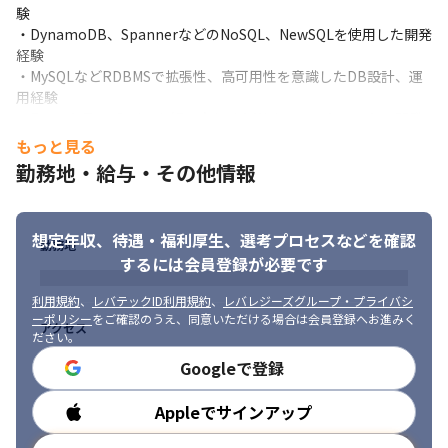
験

・DynamoDB、SpannerなどのNoSQL、NewSQLを使用した開発
経験

・MySQLなどRDBMSで拡張性、高可用性を意識したDB設計、運
用経験

・ReactとTypeScriptを組み合わせたWebフロントエンドの開発
経験
もっと見る
勤務地・給与・その他情報
■求める人物像

・ヒットが出ても出なくてもめげずに挑戦し続けられる方

・面白いゲームを作りプレイヤーに届けるため真摯に努力できる
想定年収、待遇・福利厚生、
選考プロセスなどを確認
方

勤務地
・チームワークを重視し、他メンバーを活かす働き方ができる方

するには会員登録が必要です
・コミュニケーション能力と責任感があり、新しい技術を学ぶこ
とに前向きな方
利用規約
、
レバテックID利用規約
、
レバレジーズグループ・プライバシ
ーポリシー
をご確認のうえ、同意いただける場合は会員登録へお進みく
アクセス
ださい。
Googleで登録
Appleでサインアップ
勤務時間