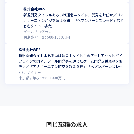
株式会社WFS
新規開発タイトルあるいは運営中タイトル開発をお任せ／『ア
ナザーエデン時空を超える猫』『ヘブンバーンズレッド』など
有名タイトル多数
ゲームプログラマ
東京都
年収 :
500
-
1000
万円
株式会社WFS
新規開発タイトルあるいは運営中タイトルのアートアセットパイ
プラインの開発、ツール開発等を通じたゲーム開発支援業務をお
任せ／『アナザーエデン時空を超える猫』『ヘブンバーンズレッ
ド』など有名タイトル多数
3Dデザイナー
東京都
年収 :
500
-
1000
万円
同じ職種の求人