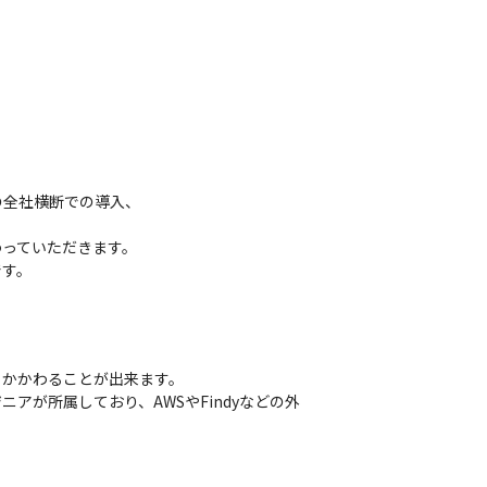
全社横断での導入、

っていただきます。

す。

かかわることが出来ます。

が所属しており、AWSやFindyなどの外