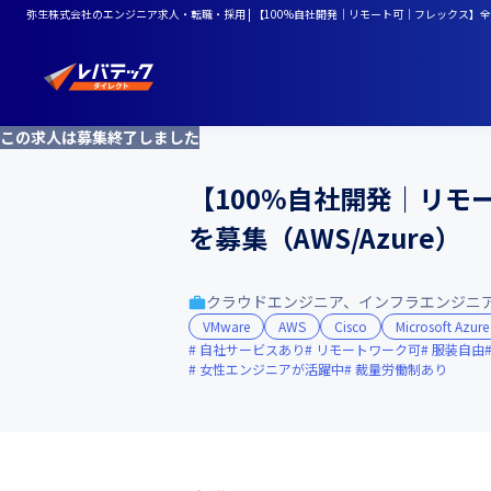
弥生株式会社のエンジニア求人・転職・採用 | 【100%自社開発｜リモート可｜フレックス】全
この求人は募集終了しました
【100%自社開発｜リ
を募集（AWS/Azure）
クラウドエンジニア、インフラエンジニ
VMware
AWS
Cisco
Microsoft Azure
自社サービスあり
リモートワーク可
服装自由
女性エンジニアが活躍中
裁量労働制あり