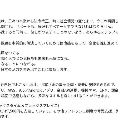
企業は、日々の本業から法令改正、時に社会情勢の変化まで、今この瞬間も
開発も、サポートも、経理もすべて一人でやらなければなりません。

応援すると同時に、彼らがつまずくことのないよう、あらゆるステップ
の課題を本質的に解決していくために使命感をもって、変化を推し進め
環をつくる

働く人びとの気持ちも未来も元気になる。

なることにつながる。

、日本の活力を生み出すことに貢献します。
程を自社でおこないます。お客さまの声を企画・開発に反映できるので
AWS、iOS／Androidアプリ、金融API連携、機械学習、CRM、
な場面で活躍しながら、多彩なスキルを身につけることができます。
ックスタイム＆フレックスプレイス)

または7,500円を支給しています。その他リフレッシュ制度や育児支援、
場です。