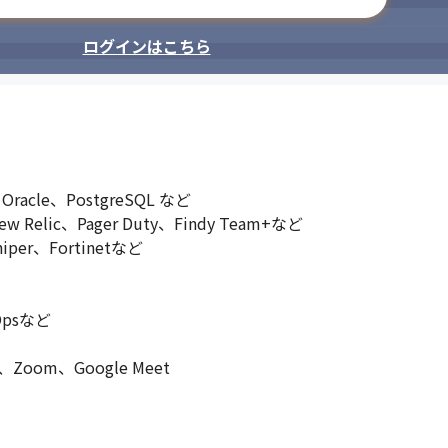
ログインはこちら
acle、PostgreSQL など

Relic、Pager Duty、Findy Team+など

per、Fortinetなど

Opsなど

Zoom、Google Meet