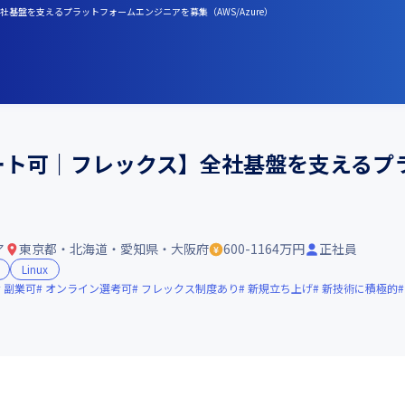
社基盤を支えるプラットフォームエンジニアを募集（AWS/Azure）
モート可｜フレックス】全社基盤を支えるプ
ア
東京都・北海道・愛知県・大阪府
600-1164万円
正社員
Linux
副業可
オンライン選考可
フレックス制度あり
新規立ち上げ
新技術に積極的