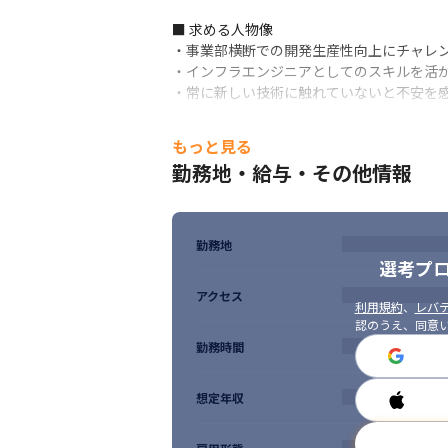
■ 求める人物像

・事業部横断での開発生産性向上にチャレン
・インフラエンジニアとしてのスキルを活か
・常に新しい技術に触れていないと不安を
もっと見る
勤務地・給与・その他情報
勤務地
選考プ
アクセス
利用規約
、
レバテ
認のうえ、同意
勤務時間
想定年収