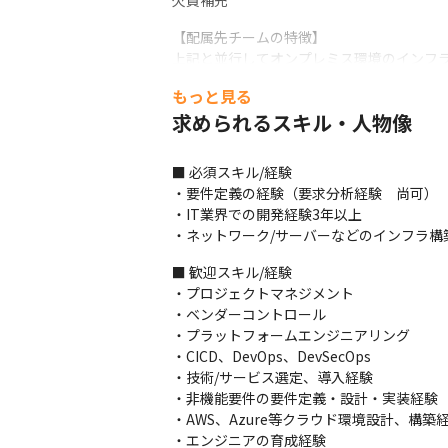
欠員補充
【配属先チームの特徴】

上記と並行してオンプレミス環境のインフラ管
上記と並行して全エンジニア共通で必要とな
もっと見る
【配属先名】

求められるスキル・人物像
プラットフォーム開発本部プラットフォー
■ 必須スキル/経験

【チーム人数】

・要件定義の経験（要求分析経験　尚可）

10名前後
・IT業界での開発経験3年以上

【活躍しているメンバーの経歴／特徴等】

・ネットワーク/サーバーなどのインフラ構
・オンプレミスのインフラエンジニアからク
■ 歓迎スキル/経験

・フルスタックエンジニアとしてクラウドイ
・プロジェクトマネジメント

・サーバーエンジニアからネットワークスペ
・ベンダーコントロール

・サーバーエンジニアとしてキャリアをスタ
・プラットフォームエンジニアリング

・AWS、Findyなどのイベント登壇経験
・CICD、DevOps、DevSecOps

・技術/サービス選定、導入経験

・非機能要件の要件定義・設計・実装経験

・AWS、Azure等クラウド環境設計、構築経
・エンジニアの育成経験