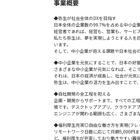
事業概要
◆弥生が社会全体のDXを目指す

日本全体の企業数の99.7%を占める中小
経営者であれば、経営も、営業も、サービス
私たち弥生は、夢を実現しようとする人を
います。

そして、中小企業が抱える課題や日本社会
◆中小企業を元気にすることで、日本の好循
さまざまな中小企業が元気になれば、そこで
それは、日本の経済が成長し、社会が元気に
弥生は、中小企業の活力を生み出すことで
◆自社開発の全工程を担える

企画・開発からサポートまで、すべての工
境です。デスクトップアプリ、クラウドアプリ、
エンジニアが関わる範囲も広く、さまざま
◆福利厚生充実◎自由な働き方を実現(フレ
リモートワーク日数に応じて月額5,000円
ど、福利厚生が充実しており働きやすい職