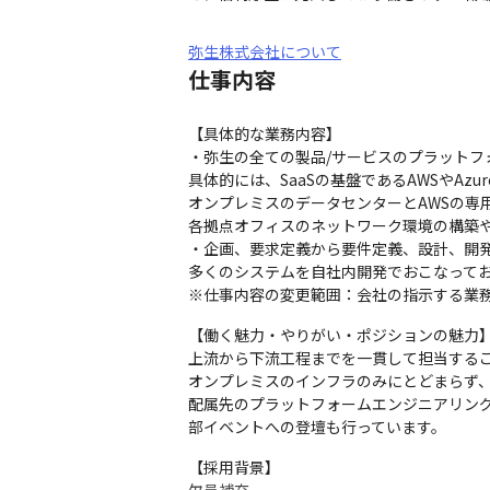
弥生株式会社について
仕事内容
【具体的な業務内容】

・弥生の全ての製品/サービスのプラットフ
具体的には、SaaSの基盤であるAWSやAz
オンプレミスのデータセンターとAWSの専
各拠点オフィスのネットワーク環境の構築や
・企画、要求定義から要件定義、設計、開発
多くのシステムを自社内開発でおこなってお
※仕事内容の変更範囲：会社の指示する業
【働く魅力・やりがい・ポジションの魅力】
上流から下流工程までを一貫して担当するこ
オンプレミスのインフラのみにとどまらず、
配属先のプラットフォームエンジニアリング
部イベントへの登壇も行っています。
【採用背景】
