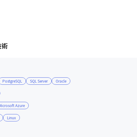
技術
PostgreSQL
SQL Server
Oracle
Microsoft Azure
Linux