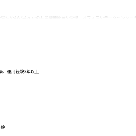
理やAWS/Azureの共通機能開発や管理、オフィスやデータセンター
る開発環境の整備やSRE、CICDなどのプラクティスの全社横断での導
ムエンジニアリング部に配属想定
築、運用経験3年以上
ラウドインフラに担当領域を広げたい人

ンフラも関わりつつSREに担当領域を広げた人

シャリストに担当領域を広げたい人

ートし、セキュリティに担当領域を広げた人

のあるエンジニアが複数在籍しています
験
