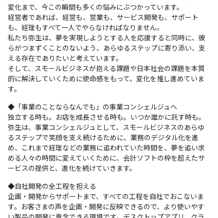
変化まで、今この瞬間も多くの悩みにぶつかっています。

経営者であれば、経営も、営業も、サービス開発も、サポート
も、経理もすべて一人でやらなければなりません。

私たち弥生は、夢を実現しようとする人を応援すると同時に、彼
らがつまずくことのないよう、あらゆるステップに寄り添い、支
える存在でありたいと考えています。

そして、スモールビジネスが抱える課題や日本社会の課題を本質
的に解決していくために使命感をもって、変化を推し進めていま
す。
◆「事業のことならなんでも」の事業コンシェルジュへ

独立する時も。お店を成長させる時も。いつか誰かに託す時も。

弥生は、事業コンシェルジュとして、スモールビジネスのあらゆ
るステップで笑顔を支え続けるために、業務のデジタル化を進
め、これまで経理などの業務に追われていた時間を、夢を追い求
める人々の時間に変えていくために、会計ソフトの枠を超えたサ
ービスの提供と、進化を続けていきます。
◆自社開発の全工程を担える

企画・開発からサポートまで、すべての工程を自社でおこないま
す。お客さまの声を企画・開発に反映できるので、より使いやす
い製品の開発に専念できる環境です。デスクトップアプリ、クラ