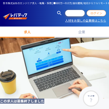
弥生株式会社のエンジニア求人・転職・採用 | ■600万～910万/自社開発/地元からフルリモ
会員登録
ログイン
人材をお探しの企業様はこちら
求人
企業
マッチ率
この求人は募集終了しました