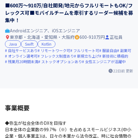
■600万～910万/自社開発/地元からフルリモートもOK/フ
レックス可■モバイルチームを牽引するリーダー候補を募
集中！
Androidエンジニア、iOSエンジニア
東京都・北海道・愛知県・大阪府
600-910万円
正社員
Java
Swift
Kotlin
自社サービスあり
リモートワーク可
フルリモート可
服装自由
副業可
オンライン選考可
フレックス制度あり
新規立ち上げ
新技術に積極的
残業月20時間未満
ストックオプションあり
女性エンジニアが活躍中
22日前
更新
事業概要
◆弥生が社会全体のDXを目指す

日本全体の企業数の99.7%（※）を占めるスモールビジネス(中小
企業・個人事業主)は、日々の本業から法令改正、時に社会情勢の