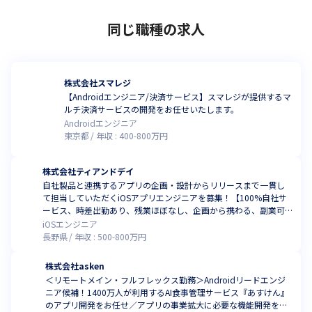
同じ職種の求人
株式会社スマレジ
【Androidエンジニア/決済サービス】スマレジが提供するマ
ルチ決済サービスの開発をお任せいたします。
Androidエンジニア
東京都
年収 :
400
-
800
万円
株式会社ティアンドデイ
自社製品と連携するアプリの企画・設計からリリースまで一貫し
て担当していただくiOSアプリエンジニアを募集！【100%自社サ
ービス、時差出勤あり、残業ほぼなし、企画から携わる、副業可
(規定あり)、自社内勤務(松本)】
iOSエンジニア
長野県
年収 :
500
-
800
万円
株式会社asken
＜リモートメイン・フルフレックス勤務＞Androidリードエンジ
ニア候補！1400万人が利用するAI食事管理サービス『あすけん』
のアプリ開発をお任せ／アプリの事業拡大に必要な機能開発をリ