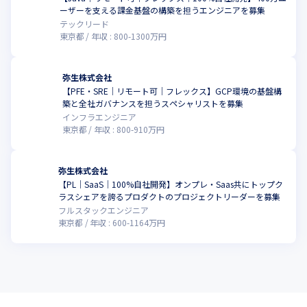
ーザーを支える課金基盤の構築を担うエンジニアを募集
テックリード
東京都
年収 :
800
-
1300
万円
弥生株式会社
【PFE・SRE｜リモート可｜フレックス】GCP環境の基盤構
築と全社ガバナンスを担うスペシャリストを募集
インフラエンジニア
東京都
年収 :
800
-
910
万円
弥生株式会社
【PL｜SaaS｜100%自社開発】オンプレ・Saas共にトップク
ラスシェアを誇るプロダクトのプロジェクトリーダーを募集
フルスタックエンジニア
東京都
年収 :
600
-
1164
万円