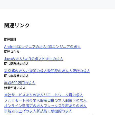
関連リンク
関連職種
Androidエンジニア
の求人
iOSエンジニア
の求人
関連スキル
Java
の求人
Swift
の求人
Kotlin
の求人
同じ勤務地の求人
東京都
の求人
北海道
の求人
愛知県
の求人
大阪府
の求人
同じ年収帯の求人
年収
600万円
の求人
特徴が近い求人
自社サービスあり
の求人
リモートワーク可
の求人
フルリモート可
の求人
服装自由
の求人
副業可
の求人
オンライン選考可
の求人
フレックス制度あり
の求人
新規立ち上げ
の求人
新技術に積極的
の求人