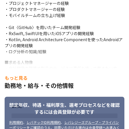
・プロジェクトマネージャーの経験 

・プロダクトマネージャーの経験 

・モバイルチームの立ち上げ経験
・Git〈GitHub〉を用いたチーム開発経験 

・RxSwift, SwiftUIを用いたiOSアプリの開発経験 

・Kotlin, Android Architecture Componentを使ったAndroidア
プリの開発経験 

・ログ分析の知識/経験
■求める人物像

・自社開発の環境で製品やサービスに責任を持って働きたい方 

・ユーザーの声を聞きながらシステムに反映させたい方 

もっと見る
・経験のないことでも楽しんでチャレンジできる方
勤務地・給与・その他情報
想定年収、待遇・福利厚生、
選考プロセスなどを確認
勤務地
するには会員登録が必要です
利用規約
、
レバテックID利用規約
、
レバレジーズグループ・プライバシ
ーポリシー
をご確認のうえ、同意いただける場合は会員登録へお進みく