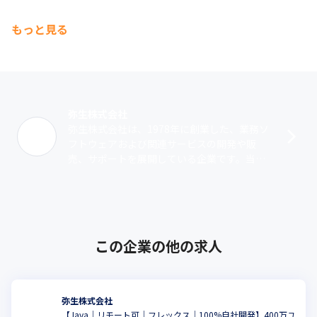
もっと見る
弥生株式会社
弥生株式会社は、1978年に創業した、業務ソ
フトウェアおよび関連サービスの開発や販
売、サポートを展開している企業です。当社
ではスモールビジネスをターゲットとしたサ
ービスを提供しています。一つは、『弥生･･･
この企業の他の求人
弥生株式会社
【Java｜リモート可｜フレックス｜100%自社開発】400万ユ