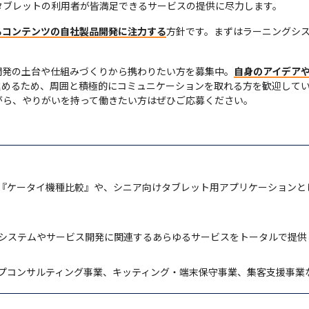
タブレットの利用者が皆満足できるサービスの提供に尽力します。
るコンテンツの自社製品開発に注力する
方針です。まずはラーニングシ
開発の土台や仕組みづくりから携わりたい方を募集中。
自身のアイデア
めるため、周囲と積極的にコミュニケーションを取れる方を歓迎してい
がら、やりがいを持って働きたい方はぜひご応募ください。
『ケータイ機種比較』や、シニア向けタブレット用アプリケーションと
システムやサービス開発に関連するあらゆるサービスをトータルで提供
プコンサルティング事業、キッティング・端末保守事業、集客支援事業