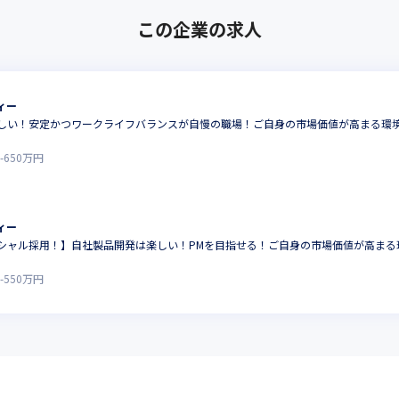
この企業の求人
ィー
しい！安定かつワークライフバランスが自慢の職場！ご自身の市場価値が高まる環
-
650
万円
ィー
シャル採用！】自社製品開発は楽しい！PMを目指せる！ご自身の市場価値が高まる
-
550
万円