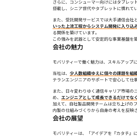
さらに、コンシューマー向けにはタブレッ
搭載し、シニア世代やタブレットに慣れて
また、受託開発サービスでは大手通信会社と
いった上流工程からシステム開発に入り込
る関係を築けています。

この強みを武器として安定的な事業基盤を
会社の魅力
モバリティーで働く魅力は、スキルアップ
当社は、
少人数組織ゆえに個々の課題を組
テランエンジニアのサポートで安心して仕
また、日々変わりゆく通信キャリア市場の
め、
エンジニアとして成長できるだけでな
加えて、自社製品開発チームは立ち上げのフ
内製の仕組みづくりから自身の考えを反映
会社の展望
モバリティーは、「アイデアを『カタチ』に