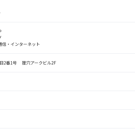
ー
P
グ
・通信・インターネット
丁目2番1号
狸穴アークビル2F