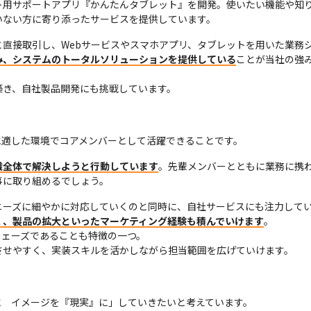
ト用サポートアプリ『かんたんタブレット』を開発。使いたい機能や知
いない方に寄り添ったサービスを提供しています。
直接取引し、Webサービスやスマホアプリ、タブレットを用いた業務
み、システムのトータルソリューションを提供している
ことが当社の強
築き、自社製品開発にも挑戦しています。
に適した環境でコアメンバーとして活躍できることです。
織全体で解決しようと行動しています
。先輩メンバーとともに業務に携
事に取り組めるでしょう。
ニーズに細やかに対応していくのと同時に、自社サービスにも注力して
く、製品の拡大といったマーケティング経験も積んでいけます
。

ェーズであることも特徴の一つ。

させやすく、実装スキルを活かしながら担当範囲を広げていけます。
　イメージを『現実』に」していきたいと考えています。
