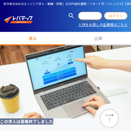
弥生株式会社のエンジニア求人・転職・採用 | 【100%自社開発｜リモート可｜フレックス】CRM導入
会員登録
ログイン
人材をお探しの企業様はこちら
求人
企業
マッチ率
この求人は募集終了しました