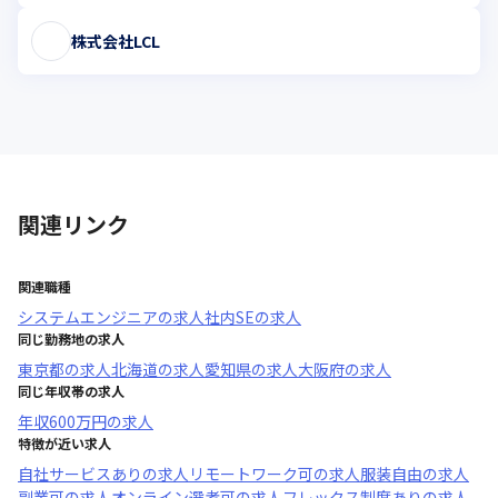
株式会社LCL
関連リンク
関連職種
システムエンジニア
の求人
社内SE
の求人
同じ勤務地の求人
東京都
の求人
北海道
の求人
愛知県
の求人
大阪府
の求人
同じ年収帯の求人
年収
600万円
の求人
特徴が近い求人
自社サービスあり
の求人
リモートワーク可
の求人
服装自由
の求人
副業可
の求人
オンライン選考可
の求人
フレックス制度あり
の求人