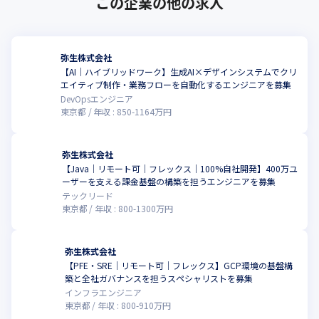
この企業の他の求人
弥生株式会社
【AI｜ハイブリッドワーク】生成AI×デザインシステムでクリ
エイティブ制作・業務フローを自動化するエンジニアを募集
DevOpsエンジニア
東京都
年収 :
850
-
1164
万円
弥生株式会社
【Java｜リモート可｜フレックス｜100%自社開発】400万ユ
ーザーを支える課金基盤の構築を担うエンジニアを募集
テックリード
東京都
年収 :
800
-
1300
万円
弥生株式会社
【PFE・SRE｜リモート可｜フレックス】GCP環境の基盤構
築と全社ガバナンスを担うスペシャリストを募集
インフラエンジニア
東京都
年収 :
800
-
910
万円