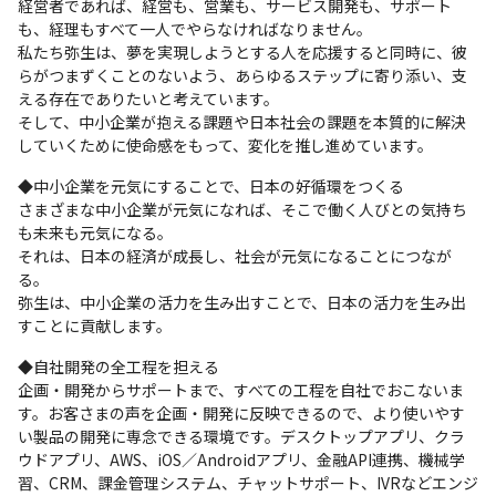
経営者であれば、経営も、営業も、サービス開発も、サポート
も、経理もすべて一人でやらなければなりません。

私たち弥生は、夢を実現しようとする人を応援すると同時に、彼
らがつまずくことのないよう、あらゆるステップに寄り添い、支
える存在でありたいと考えています。

そして、中小企業が抱える課題や日本社会の課題を本質的に解決
していくために使命感をもって、変化を推し進めています。
◆中小企業を元気にすることで、日本の好循環をつくる

さまざまな中小企業が元気になれば、そこで働く人びとの気持ち
も未来も元気になる。

それは、日本の経済が成長し、社会が元気になることにつなが
る。

弥生は、中小企業の活力を生み出すことで、日本の活力を生み出
すことに貢献します。
◆自社開発の全工程を担える

企画・開発からサポートまで、すべての工程を自社でおこないま
す。お客さまの声を企画・開発に反映できるので、より使いやす
い製品の開発に専念できる環境です。デスクトップアプリ、クラ
ウドアプリ、AWS、iOS／Androidアプリ、金融API連携、機械学
習、CRM、課金管理システム、チャットサポート、IVRなどエンジ