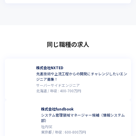
同じ職種の求人
株式会社NXTED
先進技術や上流工程からの開発にチャレンジしたいエン
ジニア募集！
サーバーサイドエンジニア
北海道
年収 :
400
-
700
万円
株式会社fundbook
システム管理領域マネージャー候補（情報システム
部）
社内SE
東京都
年収 :
600
-
800
万円