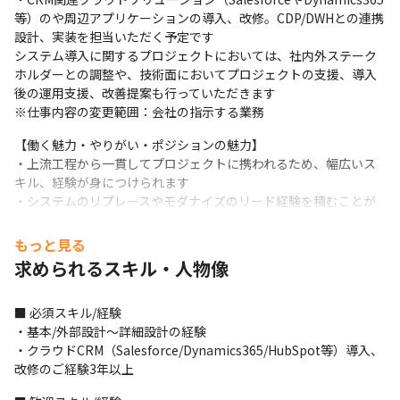
等）のや周辺アプリケーションの導入、改修。CDP/DWHとの連携
設計、実装を担当いただく予定です

システム導入に関するプロジェクトにおいては、社内外ステーク
ホルダーとの調整や、技術面においてプロジェクトの支援、導入
後の運用支援、改善提案も行っていただきます

※仕事内容の変更範囲：会社の指示する業務
【働く魅力・やりがい・ポジションの魅力】

・上流工程から一貫してプロジェクトに携われるため、幅広いス
キル、経験が身につけられます

・システムのリプレースやモダナイズのリード経験を積むことが
出来ます

・若手でも裁量を持ってプロジェクト全体を俯瞰できる環境です

もっと見る
・最新のクラウドCRMやデータ連携技術に触れられる

求められるスキル・人物像
・チームで協力しながら新しい仕組みを創り上げる達成感

・将来的なPMやテックリードへのキャリアパスも充実
■ 必須スキル/経験

【採用背景】

・基本/外部設計～詳細設計の経験

・事業拡大、新規プロジェクト増加に伴う体制強化

・クラウドCRM（Salesforce/Dynamics365/HubSpot等）導入、
・社内外のDX推進・CRMリニューアルプロジェクトの指導

改修のご経験3年以上
・若手中心のチームで新しい技術・働き方を積極的に取り入れる