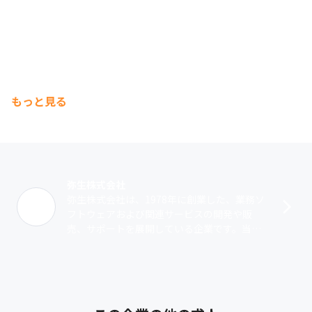
もっと見る
弥生株式会社
弥生株式会社は、1978年に創業した、業務ソ
フトウェアおよび関連サービスの開発や販
売、サポートを展開している企業です。当社
ではスモールビジネスをターゲットとしたサ
ービスを提供しています。一つは、『弥生･･･