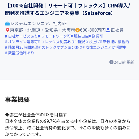
【100%自社開発｜リモート可｜フレックス】CRM導入/
開発を推進するエンジニアを募集（Salseforce）
システムエンジニア、社内SE
東京都・北海道・愛知県・大阪府
600-800万円
正社員
自社サービスあり
リモートワーク可
服装自由
副業可
オンライン選考可
フレックス制度あり
新規立ち上げ
新技術に積極的
残業月20時間未満
ストックオプションあり
女性エンジニアが活躍中
裁量労働制あり
24日前
更新
事業概要
◆弥生が社会全体のDXを目指す

日本全体の企業数の99.7%を占める中小企業は、日々の本業から
法令改正、時に社会情勢の変化まで、今この瞬間も多くの悩みに
ぶつかっています。
