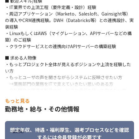
■ 歓迎スキル/経験

ため
・IT業界での上流工程（要件定義・設計）経験

【チーム人数】

・周辺アプリケーション（Marketo、Salesloft、Gainsight等）
・5～10名程度（プロジェクト規模により変動）
の導入やCRM連携経験。DWH（Databricks等）との連携設計、実
装経験

【活躍しているメンバーの経歴／特徴等】

・LinuxもしくはAWS（マイグレーション、APIサーバーなどの構
・ITコンサル、SIerエンジニア出身者

築）のご経験

・クラウドCRM導入やデータ連携プロジェクト経験者

・クラウドサービスとの連携向けAPIサーバーの構築経験
・新しい技術にチャレンジする姿勢を持つ
■ 求める人物像

・もっとプロジェクト全体が見えるポジションや上流を経験した
い方

・もっとユーザの声を聞きながらシステムに反映させたい方

　→業務部門の業務をITで支えていきたい思いのある方

・自社開発の環境で製品やサービスに責任を持って働きたい方

・常に新しい技術に触れていないと不安を感じるエンジニアの方
もっと見る
勤務地・給与・その他情報
想定年収、待遇・福利厚生、
選考プロセスなどを確認
勤務地
するには会員登録が必要です