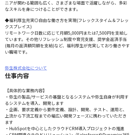
ニアが関わる範囲も広く、さまざまな場面で活躍しながら、多彩
なスキルを身につけることができます。
◆福利厚生充実◎自由な働き方を実現(フレックスタイム＆フレッ
クスプレイス)

リモートワーク日数に応じて月額5,000円または7,500円を支給し
ています。その他リフレッシュ制度や育児支援、奨学金返済手当
(毎月の返済額同額を支給)など、福利厚生が充実しており働きやす
い職場です。
弥生株式会社について
仕事内容
【具体的な業務内容】

・弥生の製品/サービスの基盤となるシステムや弥生自身が利用す
るシステムを導入、開発します

・企画、要求定義から要件定義、設計、開発、テスト、運用と、
上流から下流工程までの幅広い開発フェーズに携わっていただき
ます

・HubSpotを中心としたクラウドCRM導入プロジェクトの推進

・CRM関連クラウドソリューション（SalesforceやDynamics365