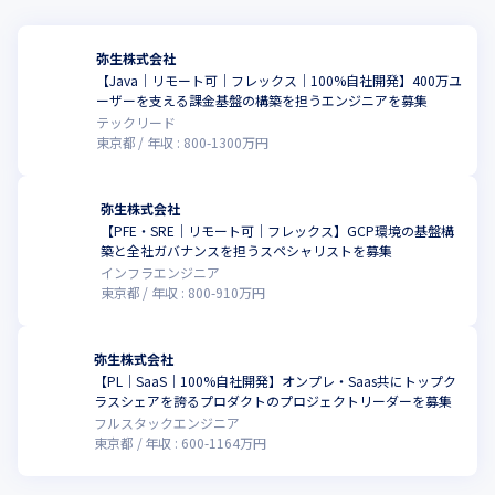
弥生株式会社
【Java｜リモート可｜フレックス｜100%自社開発】400万ユ
ーザーを支える課金基盤の構築を担うエンジニアを募集
テックリード
東京都
年収 :
800
-
1300
万円
弥生株式会社
【PFE・SRE｜リモート可｜フレックス】GCP環境の基盤構
築と全社ガバナンスを担うスペシャリストを募集
インフラエンジニア
東京都
年収 :
800
-
910
万円
弥生株式会社
【PL｜SaaS｜100%自社開発】オンプレ・Saas共にトップク
ラスシェアを誇るプロダクトのプロジェクトリーダーを募集
フルスタックエンジニア
東京都
年収 :
600
-
1164
万円