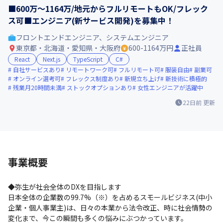
■600万～1164万/地元からフルリモートもOK/フレック
ス可■エンジニア(新サービス開発)を募集中！
フロントエンドエンジニア、システムエンジニア
東京都・北海道・愛知県・大阪府
600-1164万円
正社員
React
Next.js
TypeScript
C#
自社サービスあり
リモートワーク可
フルリモート可
服装自由
副業可
オンライン選考可
フレックス制度あり
新規立ち上げ
新技術に積極的
残業月20時間未満
ストックオプションあり
女性エンジニアが活躍中
22日前
更新
事業概要
◆弥生が社会全体のDXを目指します

日本全体の企業数の99.7%（※）を占めるスモールビジネス(中小
企業・個人事業主)は、日々の本業から法令改正、時に社会情勢の
変化まで、今この瞬間も多くの悩みにぶつかっています。
