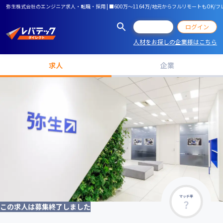
弥生株式会社のエンジニア求人・転職・採用 | ■600万～1164万/地元からフルリモートもOK
会員登録
ログイン
人材をお探しの企業様はこちら
求人
企業
マッチ率
この求人は募集終了しました