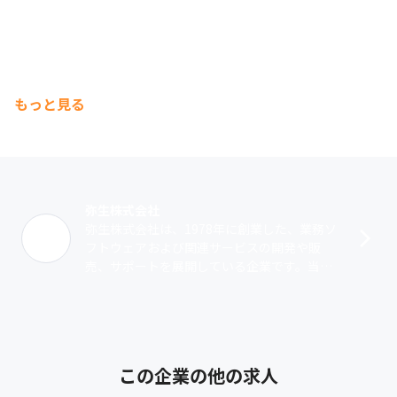
もっと見る
弥生株式会社
弥生株式会社は、1978年に創業した、業務ソ
フトウェアおよび関連サービスの開発や販
売、サポートを展開している企業です。当社
ではスモールビジネスをターゲットとしたサ
ービスを提供しています。一つは、『弥生･･･
この企業の他の求人