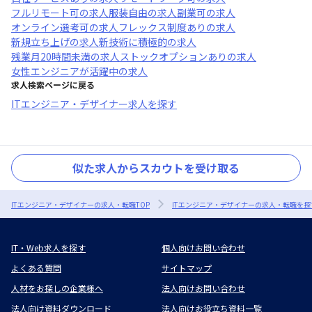
フルリモート可
の求人
服装自由
の求人
副業可
の求人
オンライン選考可
の求人
フレックス制度あり
の求人
新規立ち上げ
の求人
新技術に積極的
の求人
残業月20時間未満
の求人
ストックオプションあり
の求人
女性エンジニアが活躍中
の求人
求人検索ページに戻る
ITエンジニア・デザイナー求人を探す
似た求人からスカウトを受け取る
ITエンジニア・デザイナーの求人・転職TOP
ITエンジニア・デザイナーの求人・転職を探
IT・Web求人を探す
個人向けお問い合わせ
よくある質問
サイトマップ
人材をお探しの企業様へ
法人向けお問い合わせ
法人向け資料ダウンロード
法人向けお役立ち資料一覧