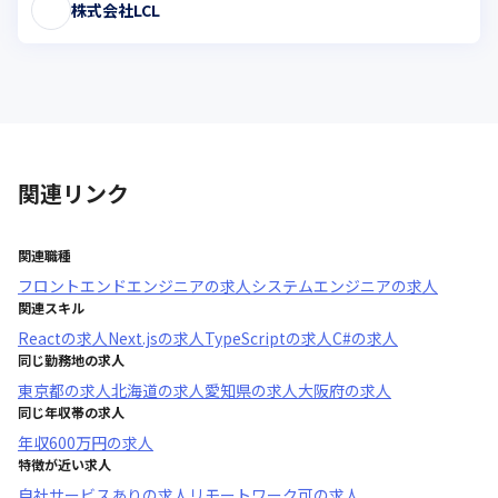
株式会社LCL
関連リンク
関連職種
フロントエンドエンジニア
の求人
システムエンジニア
の求人
関連スキル
React
の求人
Next.js
の求人
TypeScript
の求人
C#
の求人
同じ勤務地の求人
東京都
の求人
北海道
の求人
愛知県
の求人
大阪府
の求人
同じ年収帯の求人
年収
600万円
の求人
特徴が近い求人
自社サービスあり
の求人
リモートワーク可
の求人