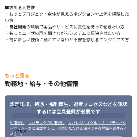
■求める人物像

・もっとプロジェクト全体が見えるポジションや上流を経験した
い方 

・自社開発の環境で製品やサービスに責任を持って働きたい方 

・もっとユーザの声を聞きながらシステムに反映させたい方 

・常に新しい技術に触れていないと不安を感じるエンジニアの方
もっと見る
勤務地・給与・その他情報
想定年収、待遇・福利厚生、
選考プロセスなどを確認
勤務地
するには会員登録が必要です
利用規約
、
レバテックID利用規約
、
レバレジーズグループ・プライバシ
ーポリシー
をご確認のうえ、同意いただける場合は会員登録へお進みく
アクセス
ださい。