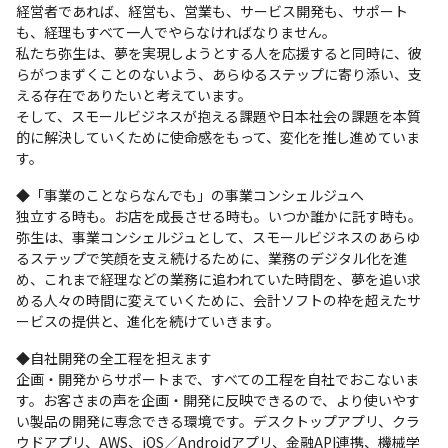
経営者であれば、経営も、営業も、サービス開発も、サポート
も、経理もすべて一人でやらなければなりません。

私たち弥生は、夢を実現しようとする人を応援すると同時に、彼
らがつまずくことのないよう、あらゆるステップに寄り添い、支
える存在でありたいと考えています。

そして、スモールビジネスが抱える課題や日本社会の課題を本質
的に解決していくために使命感をもって、変化を推し進めていま
す。
◆「事業のことならなんでも」の事業コンシェルジュへ

独立する時も。お店を成長させる時も。いつか誰かに託す時も。

弥生は、事業コンシェルジュとして、スモールビジネスのあらゆ
るステップで笑顔を支え続けるために、業務のデジタル化を進
め、これまで経理などの業務に追われていた時間を、夢を追い求
める人々の時間に変えていくために、会計ソフトの枠を超えたサ
ービスの提供と、進化を続けていきます。
◆自社開発の全工程を担えます

企画・開発からサポートまで、すべての工程を自社でおこないま
す。お客さまの声を企画・開発に反映できるので、より使いやす
い製品の開発に専念できる環境です。デスクトップアプリ、クラ
ウドアプリ、AWS、iOS／Androidアプリ、金融API連携、機械学