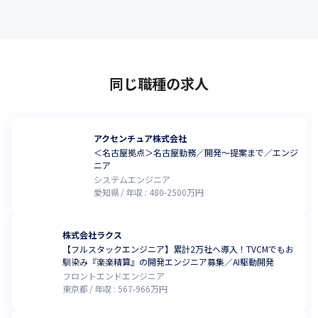
同じ職種の求人
アクセンチュア株式会社
＜名古屋拠点＞名古屋勤務／開発～提案まで／エンジ
ニア
システムエンジニア
愛知県
年収 :
480
-
2500
万円
株式会社ラクス
【フルスタックエンジニア】累計2万社へ導入！TVCMでもお
馴染み『楽楽精算』の開発エンジニア募集／AI駆動開発
フロントエンドエンジニア
東京都
年収 :
567
-
966
万円