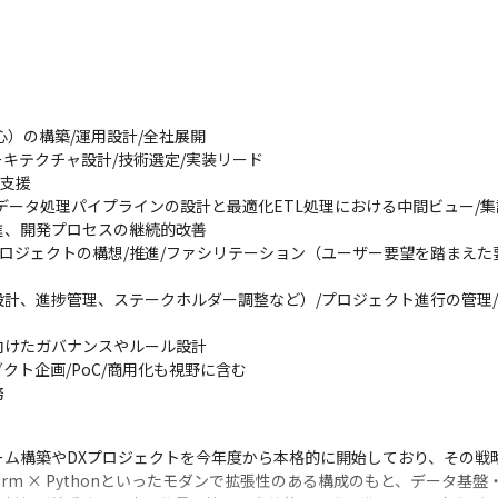
中心）の構築/運用設計/全社展開

キテクチャ設計/技術選定/実装リード

支援

理、データ処理パイプラインの設計と最適化ETL処理における中間ビュー/集
、開発プロセスの継続的改善

ロジェクトの構想/推進/ファシリテーション（ユーザー要望を踏まえた要
計、進捗管理、ステークホルダー調整など）/プロジェクト進行の管理/
けたガバナンスやルール設計

ト企画/PoC/商用化も視野に含む

務


ム構築やDXプロジェクトを今年度から本格的に開始しており、その戦略
Terraform × Pythonといったモダンで拡張性のある構成のもと、データ