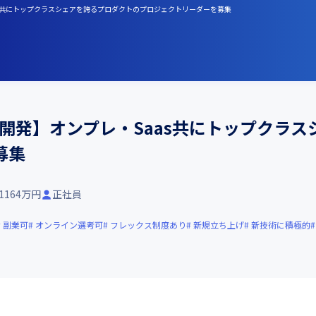
Saas共にトップクラスシェアを誇るプロダクトのプロジェクトリーダーを募集
%自社開発】オンプレ・Saas共にトップクラ
募集
-1164万円
正社員
副業可
オンライン選考可
フレックス制度あり
新規立ち上げ
新技術に積極的