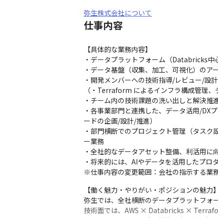
弥生株式会社について
仕事内容
【具体的な業務内容】

・データプラットフォーム（Databricks
・データ基盤（収集、加工、可視化）のアー
・開発メンバーへの技術指導/レビュー/設計
（・Terraform によるインフラ構成管
・チーム内の技術課題の洗い出しと解決推進
・各事業部門と連携した、データ活用/DXプ
ードの企画/設計/推進）

・部門横断でのプロジェクト管理（タスク設
ー業務

・全社的なデータアセット整備、利活用に向
・将来的には、AIやデータを活用したプロダク
※仕事内容の変更範囲：会社の指示する業
【働く魅力・やりがい・ポジションの魅力】
弥生では、全社横断のデータプラットフォー
技術面では、AWS × Databricks × 