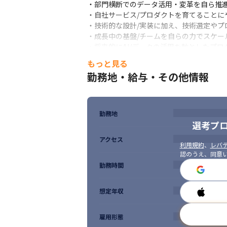
8名
・部門横断でのデータ活用・変革を自ら推進
・自社サービス/プロダクトを育てることに
【活躍しているメンバーの経歴／特徴等】

・技術的な設計/実装に加え、技術選定やプ
Sierやソフト会社、SaaS企業出身のエ
・成長中の基盤/チームを自らの力でスケー
い方が活躍しています。

・将来的にAI/データの活用を軸としたプロ
Databricksに集まったデータを中心とし
・弥生のMVVに共感し、スモールビジネス
もっと見る
います。
勤務地・給与・その他情報
勤務地
選考プ
アクセス
利用規約
、
レバテ
認のうえ、同意
勤務時間
想定年収
雇用形態