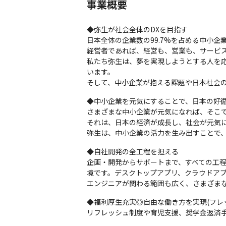
事業概要
◆弥生が社会全体のDXを目指す

日本全体の企業数の99.7%を占める中小
経営者であれば、経営も、営業も、サービス
私たち弥生は、夢を実現しようとする人を
います。

そして、中小企業が抱える課題や日本社会
◆中小企業を元気にすることで、日本の好循
さまざまな中小企業が元気になれば、そこで
それは、日本の経済が成長し、社会が元気に
弥生は、中小企業の活力を生み出すことで
◆自社開発の全工程を担える

企画・開発からサポートまで、すべての工
境です。デスクトップアプリ、クラウドアプリ、
エンジニアが関わる範囲も広く、さまざま
◆福利厚生充実◎自由な働き方を実現(フレ
リフレッシュ制度や育児支援、奨学金返済手