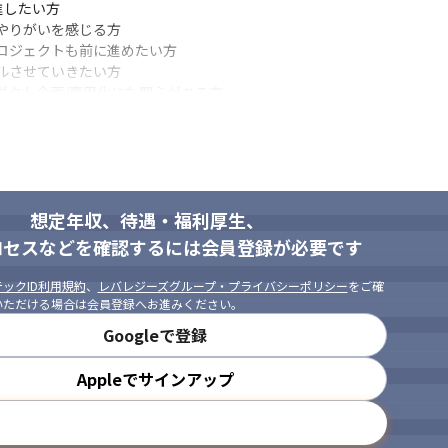
したい方

やりがいを感じる方

ロジェクトも前に進めたい方

ンジニアで、データ分析やデータ活用・AI等に興味があり、また積極的に
ルさせていきたい方

ダクト企画/商用化にも関心がある方

ながら、DatabricksのAppsやAIなどの先進機能をキャッチアップ
を支える社会的価値に共鳴いただける方
想定年収、待遇・福利厚生、
ロセスなどを確認するには会員登録が必要です
ックID利用規約
、
レバレジーズグループ・プライバシーポリシー
をご確
いただける場合は会員登録へお進みください。
Googleで登録
Appleでサインアップ
メールアドレスで登録