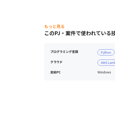
もっと見る
エンジニア職の説明動画です。是非ご覧く
このPJ・案件で使われている
プログラミング言語
Python
クラウド
AWS Lam
支給PC
Windows