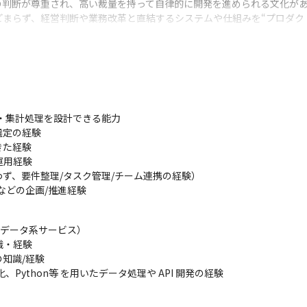
判断が尊重され、高い裁量を持って自律的に開発を進められる文化があ
まらず、経営判断や業務改革と直結するシステムや仕組みを“プロダク
進める戦略が掲げられており、将来的にはAIやデータを活用したプロダク
て、プロジェクトリーダーとして、事業を動かす実感を持ちたい方に最
る「データ戦略」のもと、Databricksを中心としたデータプラット
・集計処理を設計できる能力

定の経験

、ビジネス側の分析・可視化・業務アプリを立上、構築していくことが求
た経験

を募集しています。

用経験

プロジェクトリードの両軸で、データ基盤・データ活用プロジェクトを
ず、要件整理/タスク管理/チーム連携の経験）

などの企画/推進経験
よびデータ活用に向けたDX、AI開発、BI開発を行っております。

ステムからデータを取得し、DatabricksのBronzeとして一元化
データ系サービス）



・経験

lverデータから業務・ビジネス観点での要求を受けたGoldデータ（DW
知識/経験

化、Python等 を用いたデータ処理や API 開発の経験