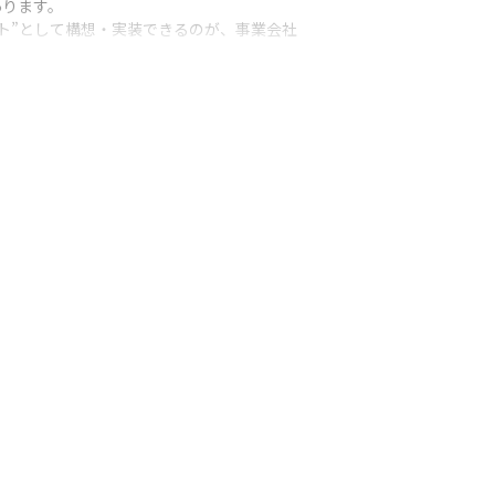
ります。

ト”として構想・実装できるのが、事業会社
ト企画・商用化、PdM的キャリアへの展開
適なポジションです。
フォームの整備と、部門横断でのDXプロジェク
められ、DXプロジェクトにおいて、設計・実
リードする立場としてご活躍いただきます。
するとともに、全社共通のデータ構造である
Hやデータマート等）の設計構築と、BIやAI