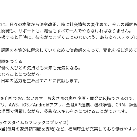
企業は、日々の本業から法令改正、時に社会情勢の変化まで、今この瞬間も
開発も、サポートも、経理もすべて一人でやらなければなりません。

応援すると同時に、彼らがつまずくことのないよう、あらゆるステップ
の課題を本質的に解決していくために使命感をもって、変化を推し進め
環をつくる

働く人びとの気持ちも未来も元気になる。

なることにつながる。

、日本の活力を生み出すことに貢献します。
程を自社でおこないます。お客さまの声を企画・開発に反映できるので
AWS、iOS／Androidアプリ、金融API連携、機械学習、CRM、
な場面で活躍しながら、多彩なスキルを身につけることができます。
ックスタイム＆フレックスプレイス)

当(毎月の返済額同額を支給)など、福利厚生が充実しており働きやすい