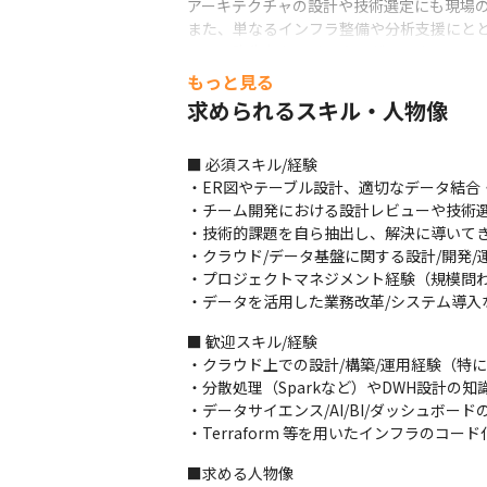
アーキテクチャの設計や技術選定にも現場の
また、単なるインフラ整備や分析支援にとど
である弥生ならではのやりがいです。

さらに、弥生では全社でデータ・AI活用を
もっと見る
も視野に入ります。

求められるスキル・人物像
裁量と責任を持ちながら、エンジニアとし
【採用背景】

■ 必須スキル/経験

全社横断でのデータ利活用、AI活用を推進す
・ER図やテーブル設計、適切なデータ結合
トの推進を加速しています。

・チーム開発における設計レビューや技術選
AI、データを活用したDXの加速のために
・技術的課題を自ら抽出し、解決に導いてき
装フェーズをリードするエンジニアリーダー
・クラウド/データ基盤に関する設計/開発/運
このポジションでは、エンジニアリングと
・プロジェクトマネジメント経験（規模問わ
・データを活用した業務改革/システム導入
【配属先チームの特徴】

AI・データ戦略部では、データ基盤の構築お
■ 歓迎スキル/経験

データプラットフォームチームでは、全社のシ
・クラウド上での設計/構築/運用経験（特に
Silverデータの設計・加工を行っております。
・分散処理（Sparkなど）やDWH設計の知識
また、DX、インテリジェンスチームでは、Si
・データサイエンス/AI/BI/ダッシュボードの
への開発を実施しております。
・Terraform 等を用いたインフラのコード
【チーム人数】

■求める人物像
