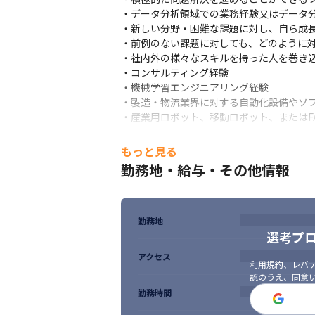
お客様企業におけるデータ/アナリティクス
・データ分析領域での業務経験又はデータ分
現在、顧客や社員のニーズは、企業の変革ス
・新しい分野・困難な課題に対し、自ら成長
このような環境の中で、データを活用しな
・前例のない課題に対しても、どのように対
革の旗振り役として、在籍するクリエイテ
・社内外の様々なスキルを持った人を巻き込
を行います。
・コンサルティング経験

■ロボティクス×AIコンサルタント/エンジニ
・機械学習エンジニアリング経験

製造/物流業の現場が抱える複雑な課題を、A
・製造・物流業界に対する自動化設備やソフ
戦略策定や単なる実証（PoC）に留まらず、N
・産業用ロボット、移動ロボット、またはFA
通貫でリードします。

■ 歓迎スキル/経験

コンサルタントとエンジニアがワンチームと
もっと見る
・ビジネスや業務への関心と、AIを中心と
メーカーやIT業界出身のメンバーが多く、
勤務地・給与・その他情報
・データサイエンティストとしてデータ分析
◆プロジェクト事例

・フルスタックエンジニアとしてクラウド上
・物流業にてデジタルツイン環境を構築しAI
・積極的に問題解決を進めることができるフ
・製造業にてデジタルツインを用いてヒュ
・データ分析領域での業務経験又はデータ分
勤務地
・新しい分野・困難な課題に対し、自ら成長
選考プ
・前例のない課題に対しても、どのように対
アクセス
・社内外の様々なスキルを持った人を巻き込
利用規約
、
レバテ
・コンサルティング経験

認のうえ、同意
・機械学習エンジニアリング経験

勤務時間
・製造・物流業界に対する自動化設備やソフ