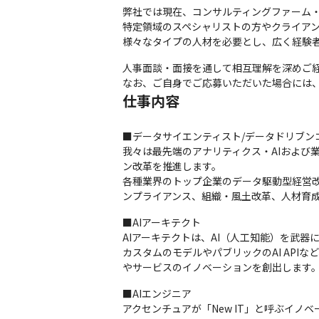
弊社では現在、コンサルティングファーム・
特定領域のスペシャリストの方やクライアン
様々なタイプの人材を必要とし、広く経験
人事面談・面接を通して相互理解を深めご経
なお、ご自身でご応募いただいた場合には
仕事内容
■データサイエンティスト/データドリブンコ
我々は最先端のアナリティクス・AIおよび
ン改革を推進します。

各種業界のトップ企業のデータ駆動型経営改
ンプライアンス、組織・風土改革、人材育
■AIアーキテクト

AIアーキテクトは、AI（人工知能）を武
カスタムのモデルやパブリックのAI API
やサービスのイノベーションを創出します
■AIエンジニア

アクセンチュアが「New IT」と呼ぶイノ