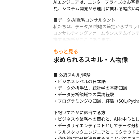
AIエンジニアは、エンタープライズのお客様
見、システム開発から運用に関わる幅広い
■データ/AI戦略コンサルタント

私たちは、データ/AI戦略の策定からプラ
コンサルティングファームやシステムインテ
換する場所がここにあります。

豊富な知見や経験を元に、実現力と技術理解
もっと見る
■データコンサルタント

求められるスキル・人物像
本ポジションはあらゆるデータ活用の課題を
お客様企業のビジネス要件(現行課題/将来
■ 必須スキル/経験

築ロードマップを描き、システム構築および
・ビジネスレベルの日本語

また、データマネージメント体制・業務プ
・データ分析手法、統計学の基礎知識

・データ分析領域での業務経験

■データエンジニア

・プログラミングの知識、経験（SQL/Pytho
お客様企業のデータ活用ビジネスを支え、将
お客様企業のビジネス要件のシステム要件
下記いずれかに該当する方

スト、システムリリースおよび、その後の
・ビジネスや業務への関心と、AIを中心と
・データサイエンティストとしてデータ分析
■アナリティクス/データ分析コンサルタント
・フルスタックエンジニアとしてクラウド上
暮らしの変化に寄り添い、クリエイティブや
・積極的に問題解決を進めることができるフ