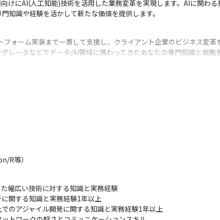
向けにAI(人工知能)技術を活用した業務変革を実現します。AIに関わ
専門知識や経験を活かして新たな価値を提供します。
ットフォーム実装まで一貫して支援し、クライアント企業のビジネス変革を
グレータなどでデータ/AI領域に携わってきたあなたの専門知識と戦略
を備えた次世代のデータ/AI変革リーダーへと進化する事が可能です。
解決し、先進的かつ持続的なデータ活用を実現するコンサルタント集団
の展望)とデータサイクル(データ生成～蓄積/加工～活用)を分析し、デ
その後の運用まで支援します。

ロセスの変革も併せて実現します。
n/R等）
来的にも「使われ続ける」データ基盤の構築を実現するエンジニアスペ
への落とし込み、ソリューション選定、アーキテクチャ設計、アプリケ
運用まで総合的に支援します。
した幅広い技術に対する知識と実務経験

に関する知識と実務経験1年以上



でのアジャイル開発に関する知識と実務経験1年以上

テクノロジーを駆使してお客様のビジネス成長を実現します。

ットワークの軽さとコミュニケーションスキル
