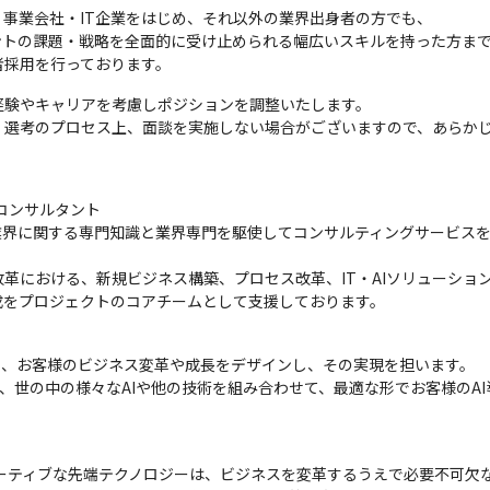
事業会社・IT企業をはじめ、それ以外の業界出身者の方でも、

トの課題・戦略を全面的に受け止められる幅広いスキルを持った方まで
者採用を行っております。
験やキャリアを考慮しポジションを調整いたします。

、選考のプロセス上、面談を実施しない場合がございますので、あらか
ンサルタント

業界に関する専門知識と業界専門を駆使してコンサルティングサービス
革における、新規ビジネス構築、プロセス改革、IT・AIソリューショ
成をプロジェクトのコアチームとして支援しております。
器に、お客様のビジネス変革や成長をデザインし、その実現を担います。

など、世の中の様々なAIや他の技術を組み合わせて、最適な形でお客様の
。
ベーティブな先端テクノロジーは、ビジネスを変革するうえで必要不可欠な