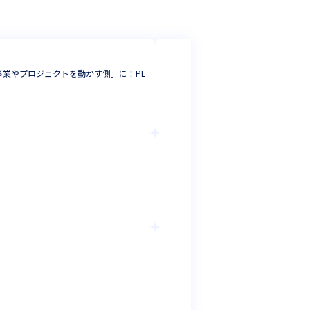
株式会社オーラル
業やプロジェクトを動かす側」に！PL
【DX推進を主導！
み♪
プロジェクトマネ
東京都
年収 :
600
オリックス・システ
＜PMO候補＞オリッ
だくことを期待して
PMO
東京都
年収 :
902
-
1
INTLOOP株式会
【北九州】毎年14
プロジェクトマネ
福岡県
年収 :
400