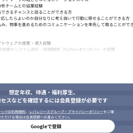
を活用した顧客体験変革、ビジネス変革を推進する専門集団として組織に
析チームとの協業経験

ピードよりも速く変化しています。

できるチャンスと捉ることができる方

がらの戦略立案・施策推進は企業が生き残るための必須要件となってき
応したらよいのか自分なりに考え抜いて行動に移せることができる方

ィブ集団、また長年強みにしている各業界のコンサルタントと連携し、
み、物事を進めるためのコミュニケーションを率先して取ることができ
ア

Iとロボティクスの融合によって解決します。

トウェアの提案・導入経験

VIDIA Isaac Simなど最新のロボット技術を駆使し、物理世界で稼
設備のシステム設計・制御開発（PythonまたはC++）の経験
なり、日本の産業競争力を再定義するプロジェクトに挑みます。

した幅広い技術に対する知識と実務経験

コンサルティング未経験の社員も多数活躍しています。

に関する知識と実務経験1年以上

でのアジャイル開発に関する知識と実務経験1年以上

とロボティクスの融合を用いたAMR制御を実現

ットワークの軽さとコミュニケーションスキル

ーマノイドロボットを統合し、マテリアルハンドリングやピッキングの
想定年収、待遇・福利厚生、
析チームとの協業経験

できるチャンスと捉ることができる方

ロセスなどを確認するには会員登録が必要です
応したらよいのか自分なりに考え抜いて行動に移せることができる方

み、物事を進めるためのコミュニケーションを率先して取ることができ
ックID利用規約
、
レバレジーズグループ・プライバシーポリシー
をご確
いただける場合は会員登録へお進みください。
Googleで登録
トウェアの提案・導入経験
