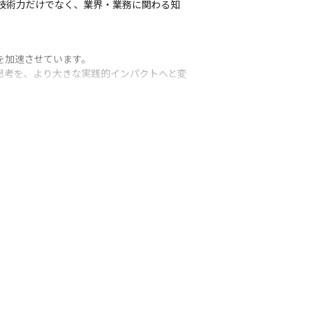
る技術力だけでなく、業界・業務に関わる知
加速させています。

思考を、より大きな実践的インパクトへと変
です。

ータ基盤のソリューションブループリント・構
シャリスト集団です。

ーションプログラム設計、それらの実装・テ