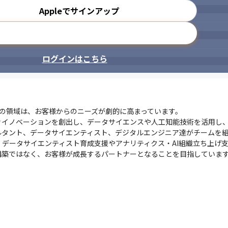
設備のシステム設計・制御開発（PythonまたはC++）の経験
Appleでサインアップ
メールアドレスで登録
ログインはこちら
どの領域は、お客様からのニーズが劇的に高まっています。

イノベーションを創出し、データサイエンスや人工知能技術を活用し、
ルタント、データサイエンティスト、デジタルエンジニア達がチームを
データサイエンティスト育成支援やアナリティクス・AI組織立ち上げ
構築ではなく、お客様が成長するパートナーとなることを目指していま