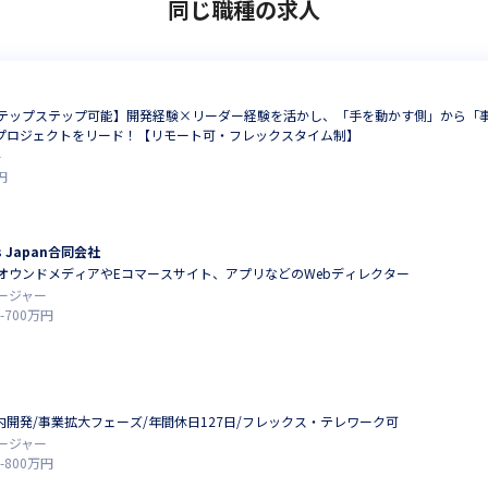
同じ職種の求人
テップステップ可能】開発経験×リーダー経験を活かし、「手を動かす側」から「事
プロジェクトをリード！【リモート可・フレックスタイム制】
ー
円
ons Japan合同会社
オウンドメディアやEコマースサイト、アプリなどのWebディレクター
ージャー
-
700
万円
内開発/事業拡大フェーズ/年間休日127日/フレックス・テレワーク可
ージャー
-
800
万円