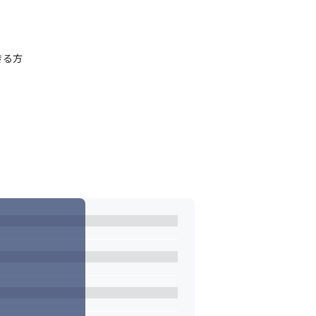
参画していただきます。

ています。データを活用したお客様の企業変
戦略立案支援〜実施策運用まで一貫した支援
る方

働するAIソリューションの実装/定着までを一気
自動化を実現
る方
