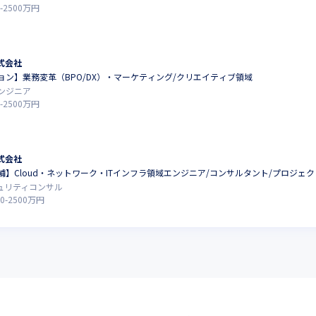
-
2500
万円
式会社
ョン】業務変革（BPO/DX）・マーケティング/クリエイティブ領域
ンジニア
-
2500
万円
式会社
】Cloud・ネットワーク・ITインフラ領域エンジニア/コンサルタント/プロジェ
キュリティコンサル
0
-
2500
万円