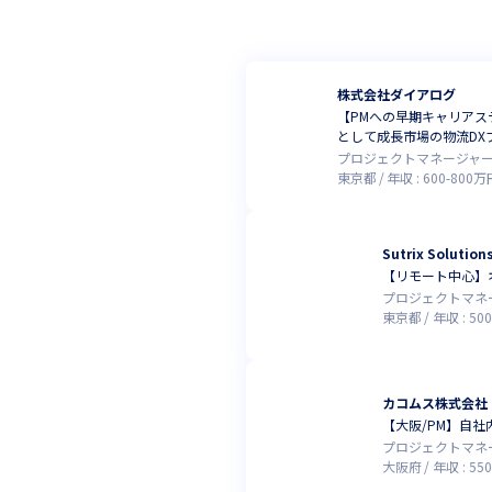
株式会社ダイアログ
【PMへの早期キャリアス
として成長市場の物流DX
プロジェクトマネージャ
東京都
年収 :
600
-
800
万
Sutrix Soluti
【リモート中心】
プロジェクトマネ
東京都
年収 :
500
カコムス株式会社
【大阪/PM】自社
プロジェクトマネ
大阪府
年収 :
550