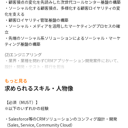
・顧客接点の変化を先読みした次世代コールセンター基盤の構築

・ソーシャル化する顧客接点、多様化する顧客ロイヤリティの変
化を支える

・顧客ロイヤリティ管理基盤の構築

・ソーシャル・メディアを活用したマーケティングプロセスの確
立

・先端のソーシャル系ソリューションによるソーシャル・マーケ
ティング基盤の構築
(2)エンジニアリング

・業界・業種を問わずCRMアプリケーション開発案件において、
設計・開発・テスト・移行を担当

・クライアントITグループ担当者、及びプロジェクト内上位者
（基本設計者等）とのコミュニケーション

もっと見る
・案件担当者としてオフショアへの作業指示と受け入れの担当を
求められるスキル・人物像
担う可能性もあり
本求人では、弊社のマネージャー、シニアマネージャーもしくは
【必須（MUST）】

その候補として想定し

※以下のいずれかの経験
弊社のすべての求人募集の中でsalesforceの知見を活かせる求人
・Salesforce等のCRMソリューションのコンフィグ設計・開発
を対象に幅広く検討をさせていただきます。
（Sales, Service, Community Cloud）
