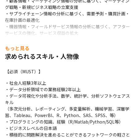
・顧客情報・マーケティング情報の分析に基づく、マーケティン
グ戦略・新規ビジネス戦略の立案支援

・サプライチェーン情報の分析に基づく、需要予測・購買計画・
在庫計画の最適化

・機器情報・フィールドサービス情報の分析に基づく、アフター
サービスの強化、サービス収益の拡大

・製造工場における機器情報・生産情報の見える化・分析による
スマートファクトリー化の支援

もっと見る
・アナリティクス・AIの適用によるバックエンドシステムのイン
求められるスキル・人物像
テリジェント化支援

・データ、アナリティクスを活用した新規事業立ち上げ支援、協
【必須（MUST）】
業、経営参画

・3rd Partyデータを用いた顧客インサイト抽出、マーケティング
・社会人経験3年以上

戦略検討・実行プロジェクト

・データ分析領域での業務経験2年以上

・クライアント内次世代型アナリティクス専門組織の立ち上げ支
・データ可視化や分析手法、数学、統計学、分析ソフトウェアス
援、ケイパビリティ獲得・向上サポート

キル

・AIテクノロジーを活用した営業・マーケティング業務高度化
（多次元分析、レポーティング、多変量解析、機械学習、深層学
（高度化余地検討～Tech導入～業務変革～効果創出）
習、Tableau、PowerBI、R、Python、SAS、SPSS、等）

・プログラミングの知識、経験（R/Matlab/Python/SQL等）

面談を通じて適切なポジションをご提案させていただきます。な
・ビジネスレベルの日本語

お、ご自身でご応募いただいた場合には、選考のプロセス上、面
・積極的に問題解決を進めることができるフットワークの軽さと
談を実施しない場合がございますので、あらかじめご了承くださ