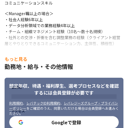
コミュニケーションスキル
い。
＜Manager職以上の場合＞

・社会人経験6年以上

・データ分析領域での業務経験4年以上

・チーム・組織マネジメント経験（10名～数十名規模）

・社外との交渉・折衝を含む調整業務の経験（クライアント経営
層とやりとりできるコミュニケーション力、主体性、積極性）
【歓迎（WANT）】
もっと見る
・コンサルティング経験

勤務地・給与・その他情報
・ビッグデータ分析・解析に係るプロジェクトの経験

・英語を用いた実務経験（ビジネスレベルの英語力、TOEIC750点
以上、海外常駐経験等）
想定年収、待遇・福利厚生、
選考プロセスなどを確認
勤務地
するには会員登録が必要です
＜Manager職以上の場合＞

・コンサルティング経験

利用規約
、
レバテックID利用規約
、
レバレジーズグループ・プライバシ
・ビッグデータ分析・解析に係るプロジェクトの経験

ーポリシー
をご確認のうえ、同意いただける場合は会員登録へお進みく
・英語を用いた実務経験（ビジネスレベルの英語力、TOEIC750点
アクセス
ださい。
以上、海外常駐経験等）
Googleで登録