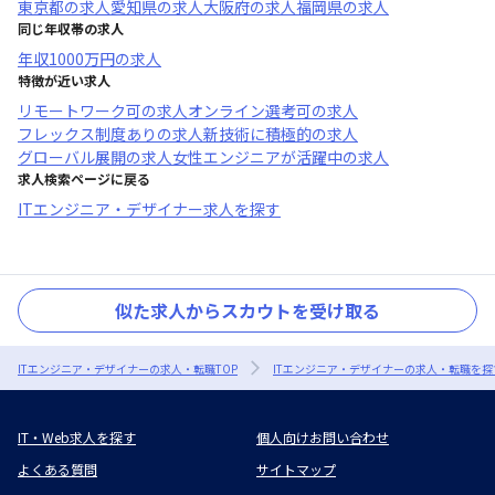
東京都
の求人
愛知県
の求人
大阪府
の求人
福岡県
の求人
同じ年収帯の求人
年収
1000万円
の求人
特徴が近い求人
リモートワーク可
の求人
オンライン選考可
の求人
フレックス制度あり
の求人
新技術に積極的
の求人
グローバル展開
の求人
女性エンジニアが活躍中
の求人
求人検索ページに戻る
ITエンジニア・デザイナー求人を探す
似た求人からスカウトを受け取る
ITエンジニア・デザイナーの求人・転職TOP
ITエンジニア・デザイナーの求人・転職を探
IT・Web求人を探す
個人向けお問い合わせ
よくある質問
サイトマップ