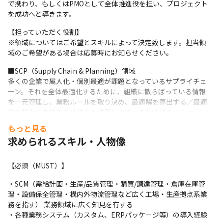
で携わり、もしくはPMOとして全体推進役を担い、プロジェクト
を成功へと導きます。
【担っていただく役割】

※領域についてはご希望とスキルによって決定致します。担当領
域のご希望がある場合は応募時にお知らせください。
■SCP（Supply Chain & Planning）領域

多くの企業で属人化・個別最適が課題となっているサプライチェ
ーン。それを全体最適化するために、組織に散らばっている情報
を一元管理し、業務ルールを取り決め、最適解を算出する／最適
解の算出を支援する仕組みを構築します。またサプライチェーン
全体での現状・今後の展望を可視化し、意思決定の早期化・精度
もっと見る
向上を進めグローバルレベルでの業務最適化を実現します。

求められるスキル・人物像
そのため、組織横断での新業務・ルールの定義を始め、システム
ソリューションの導入、データ整理などをアクセンチュアのグロ
ーバルメンバーと協業して進めます。

【必須（MUST）】
「最適とは何か？そのために超えるべき制約は何か？」をお客様
・SCM（需給計画・生産/品質管理・購買/調達管理・倉庫在庫管
と共に検討するため、ソフトスキル・業務知識が必要となるチャ
理・設備保全管理・構内外物流管理など広く工場・生産拠点系業
レンジングな領域でもあります。
務を指す） 業務領域に広く知見を有する

■SC&O（Supply Chain & Operations）領域

・各種業務システム（カスタム、ERPパッケージ等）の導入経験
