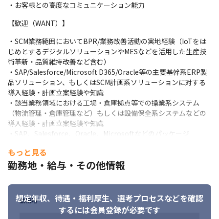
受注・購買・在庫管理・製造などの企業の基幹業務の見直しを進
・お客様との高度なコミュニケーション能力
め、組織横断・グローバルでの業務標準化・最適化を推進しま
【歓迎（WANT）】
す。また、デジタル技術を活かしお客様のさらなる成長を支援す
るために、標準化されたデータの一元化を推し進めます。

・SCM業務範囲においてBPR/業務改善活動の実地経験（IoTをは
そのため、お客様と新業務を定義し、ルールを具体化し、課題の
じめとするデジタルソリューションやMESなどを活用した生産技
対応方針を定めるなどのコンサルティングワークを行います。ま
術革新・品質維持改善など含む）

た、その内容をERPやデジタルソリューションに落とし込み、新
・SAP/Salesforce/Microsoft D365/Oracle等の主要基幹系ERP製
業務がお客様の業務として定着化するまでを支援します。
品ソリューション、もしくはSCM計画系ソリューションに対する
導入経験・計画立案経験や知識

・該当業務領域での全体を俯瞰したうえで、適切なソリューショ
・該当業務領域における工場・倉庫拠点等での操業系システム
ン・テクノロジーを組み合わせて効果創出・デジタル変革を推進
（物流管理・倉庫管理など）もしくは設備保全系システムなどの
することが必要となります。単一のパッケージや技術ソリューシ
導入経験・計画立案経験や知識

ョンの枠組で検討するのでなく、基幹系IT～操業系OTまでを横断
・SAP、Salesforce、Oracle、Microsoftなどのパッケージ

して複数の技術を組み合わせ効果を最大限に創出する能力が必要
・クラウドもしくはオンプレ環境
となります。IT・業務両面に精通したテクノロジーｘ業務コンサ
もっと見る
ルタント/アーキテクトとしてキャリアパスを歩むことが期待され
勤務地・給与・その他情報
ます。

- 該当領域に精通した業務知識・最新トレンドを日々吸収すること
が求められます。CXOクラスをはじめとする各ステークホルダー
に新たな業務革新を提案・実行を推進していく業務コンサルタン
想定年収、待遇・福利厚生、
選考プロセスなどを確認
勤務地
トとしてのスキルが必要となります。

するには会員登録が必要です
- 同時に広く技術動向に深い理解をもち、実地で積み上げた知見・