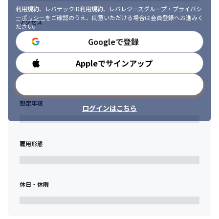
経験をベースに日進月歩の最新技術を組合せシステム設計・実装
利用規約
、
レバテックID利用規約
、
レバレジーズグループ・プライバシ
から計画通りに稼働させることのできるIT/テクノロジーコンサル
ーポリシー
をご確認のうえ、同意いただける場合は会員登録へお進みく
アクセス
ださい。
タントとしてのスキルが必要となります。

・コンサルタントとして、システム化企画や刷新計画などの最上
Googleで登録
流フェーズから参画しプロジェクトの目的やゴール設定から携わ
れることが多く、よりビジネスの経営層に近いところで業務する
Appleでサインアップ
勤務時間
ことが可能です。ベンダーから中立な立場で、お客様に最も適切
なソリューションを組合せ評価、選定することが可能です。テク
メールアドレスで登録
ノロジーの目利きとして特定のソリューションに縛られることの
ないコンサルテーションを提供することが弊社の最大の特徴の一
想定年収
ログインはこちら
つです。
◆プロジェクト事例

· お客様のリクエストの要件や整理

雇用形態
· 提案に必要となる情報収集と、これに基づく提案戦略インプット
の作成(例えば、製品やサービスの機能比較、方法論等の比較、
TCOの整理など）

· 要件に応じた最適なソリューション選定と提案
休日・休暇
面談を通じて適切なポジションをご提案させていただきます。な
お、ご自身でご応募いただいた場合には、選考のプロセス上、面
談を実施しない場合がございますので、あらかじめご了承くださ