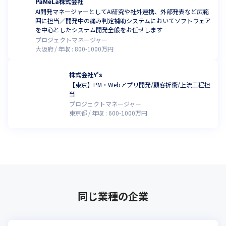
PaMeLa株式会社
AI開発マネージャーとしてAI研究や社外連携、外部発表など広範
囲に担当／開発中の痛み判定補助システムにおいてソフトウェア
を中心としたシステム開発全般をお任せします
プロジェクトマネージャー
大阪府
年収 :
800
-
1000
万円
株式会社Y's
【東京】PM・Webアプリ開発/顧客折衝/上流工程担
当
プロジェクトマネージャー
東京都
年収 :
600
-
1000
万円
同じ業種の企業