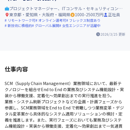
プロジェクトマネージャー、ITコンサル・セキュリティコンサル
東京都・愛知県・大阪府・福岡県
1000-2500万円
正社員
リモートワーク可
オンライン選考可
フレックス制度あり
新技術に積極的
グローバル展開
女性エンジニアが活躍中
2026/3/25
更新
仕事内容
SCM（Supply Chain Management）業務領域において、最新テ
クノロジーを組合せEnd to End の業務及びシステム機能設計・実
装から稼働支援、定着化～効果創出までの実行推進を担う。

業務・システム刷新プロジェクトなどの企画・計画フェーズから
参画し、SCM業務領域をEnd to End で俯瞰しつつ業務変革・デジ
タル変革案から具体的なシステム適用ソリューションの検討・定
義を推進します。また、実行フェーズにおいても業務及びシステ
ム機能設計・実装から稼働支援、定着化～効果創出まで一気通貫