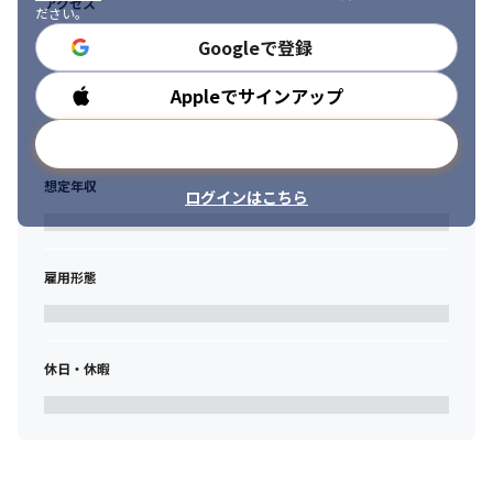
アクセス
・事業投資（商社等）
ださい。
Googleで登録
Appleでサインアップ
勤務時間
メールアドレスで登録
想定年収
ログインはこちら
雇用形態
休日・休暇