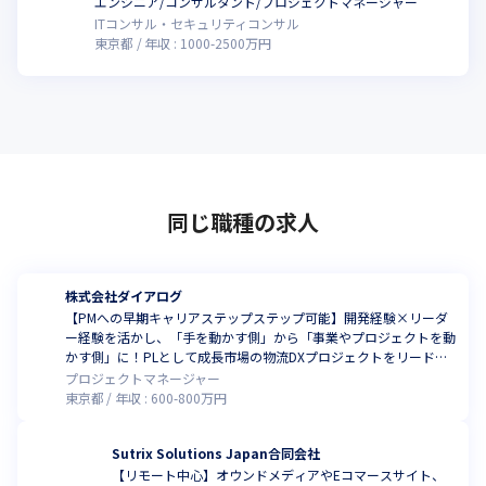
エンジニア/コンサルタント/プロジェクトマネージャー
ITコンサル・セキュリティコンサル
東京都
年収 :
1000
-
2500
万円
同じ職種の求人
株式会社ダイアログ
【PMへの早期キャリアステップステップ可能】開発経験×リーダ
ー経験を活かし、「手を動かす側」から「事業やプロジェクトを動
かす側」に！PLとして成長市場の物流DXプロジェクトをリード！
【リモート可・フレックスタイム制】
プロジェクトマネージャー
東京都
年収 :
600
-
800
万円
Sutrix Solutions Japan合同会社
【リモート中心】オウンドメディアやEコマースサイト、