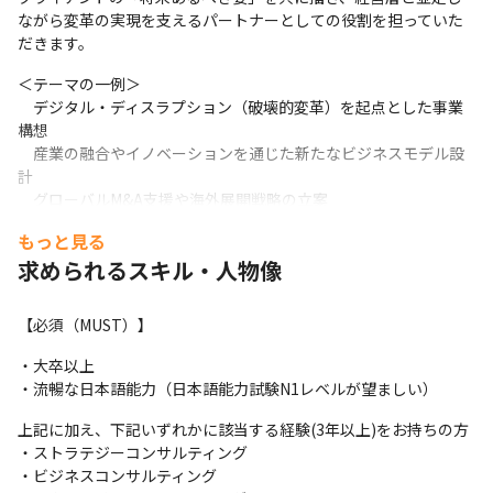
ながら変革の実現を支えるパートナーとしての役割を担っていた
だきます。
＜テーマの一例＞

　デジタル・ディスラプション（破壊的変革）を起点とした事業
構想

　産業の融合やイノベーションを通じた新たなビジネスモデル設
計

　グローバルM&A支援や海外展開戦略の立案

　持続可能なコスト構造の設計と企業変革の推進
もっと見る
＜ポジションの一例＞

求められるスキル・人物像
戦略コンサルタント／経営変革コンサルタント

M&A・事業開発コンサルタント

【必須（MUST）】
成長戦略・事業成長支援コンサルタント

マーケティング／顧客体験領域コンサルタント

・大卒以上

製品・サービス開発／エンジニアリング変革コンサルタント
・流暢な日本語能力（日本語能力試験N1レベルが望ましい）
ご経験や今後のキャリア希望に応じて面談を通して最適なポジシ
上記に加え、下記いずれかに該当する経験(3年以上)をお持ちの方

ョンで選考を進めさせていただきます。

・ストラテジーコンサルティング

なお、ご自身でご応募いただいた場合には、選考のプロセス上、
・ビジネスコンサルティング

面談を実施しない場合がございますので、あらかじめご了承くだ