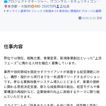
プロジェクトマネージャー、ITコンサル・セキュリティコンサル
東京都・大阪府
480-2500万円
正社員
オンライン選考可
フレックス制度あり
新技術に積極的
グローバル展開
2026/3/25
更新
仕事内容
弊社では現在、戦略立案、事業変革、新規事業創出といった“上流
フェーズ”に携わる人材を幅広く募集しています。
業界や技術領域を限定せずクライアントが直面する経営課題に対
し、構想・設計から実行までを一気通貫でリードするポジション
です。単なる業務改善やシステム導入にとどまらず、事業の根幹
に関わる意思決定支援、新たな成長領域の創出、経営モデルや事
業構造の再設計など、企業価値の向上に直結するテーマに取り組
んでいただきます。
クライアントの「将来あるべき姿」を共に描き、経営層と並走し