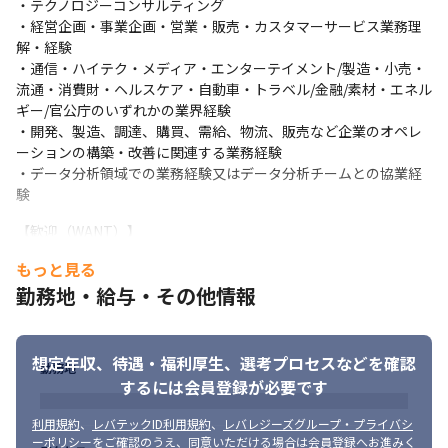
・テクノロジーコンサルティング

さい。
・経営企画・事業企画・営業・販売・カスタマーサービス業務理
解・経験

・通信・ハイテク・メディア・エンターテイメント/製造・小売・
流通・消費財・ヘルスケア・自動車・トラベル/金融/素材・エネル
ギー/官公庁のいずれかの業界経験

・開発、製造、調達、購買、需給、物流、販売など企業のオペレ
ーションの構築・改善に関連する業務経験

・データ分析領域での業務経験又はデータ分析チームとの協業経
験
【歓迎（WANT）】
もっと見る
◆望ましい経験・スキル

・ビジネスレベルの英語力

勤務地・給与・その他情報
・コンサルティング経験（戦略コンサルティングよりが望まし
い）

・マネージャー経験

想定年収、待遇・福利厚生、
選考プロセスなどを確認
勤務地
・投資銀行在籍者

するには会員登録が必要です
・MBA Holder

・スタートアップベンチャー企業のハンズオン支援

利用規約
、
レバテックID利用規約
、
レバレジーズグループ・プライバシ
・M&A関連の業務経験

ーポリシー
をご確認のうえ、同意いただける場合は会員登録へお進みく