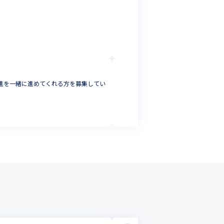
株式会社アクセラ
ServiceNowの
ITコンサル・セ
神奈川県
年収 :
4
株式会社スカイウ
推進を一緒に進めてくれる方を募集してい
【業務コンサルタ
ITコンサル・セ
東京都
年収 :
800