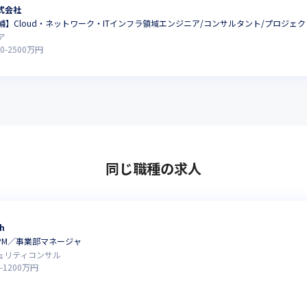
式会社
】Cloud・ネットワーク・ITインフラ領域エンジニア/コンサルタント/プロジェ
ア
0
-
2500
万円
同じ職種の求人
h
PM／事業部マネージャ
キュリティコンサル
-
1200
万円