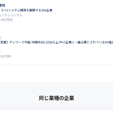
会社
 0→1システム開発を展開するSIer企業
キュリティコンサル
-
450
万円
社
ン営業】テレワーク可能/年間休日120日以上/中小企業に一番必要とされているDX
ア
700
万円
同じ業種の企業