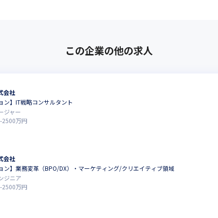
この企業の他の求人
式会社
ョン】IT戦略コンサルタント
ージャー
-
2500
万円
式会社
ョン】業務変革（BPO/DX）・マーケティング/クリエイティブ領域
ンジニア
-
2500
万円