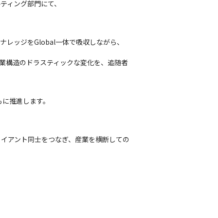
ティング部門にて、

レッジをGlobal一体で吸収しながら、
産業構造のドラスティックな変化を、追随者
もに推進します。
ライアント同士をつなぎ、産業を横断しての