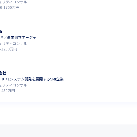
キュリティコンサル
0
-
1700
万円
h
PM／事業部マネージャ
キュリティコンサル
-
1200
万円
会社
 0→1システム開発を展開するSIer企業
キュリティコンサル
-
450
万円