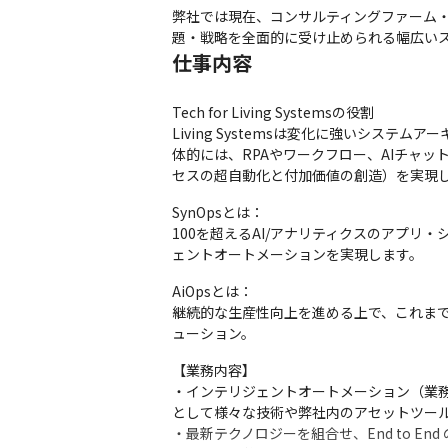
弊社では現在、コンサルティングファーム・
題・戦略を全面的に受け止められる幅広い
仕事内容
Tech for Living Systemsの役割

Living Systemsは変化に強いシス
体的には、RPAやワークフロー、AIチャッ
セスの超自動化と付加価値の創造）を実現しつつ
SynOpsとは：

100を超えるAI/アナリティクスのアプリ
ェントオートメーションを実現します。
AiOpsとは：

継続的な生産性向上を進める上で、これま
ューション。
【業務内容】

・インテリジェントオートメーション（業
として様々な技術や弊社内のアセットツール群
・最新テクノロジーを組合せ、End to E