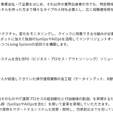
事業会社・IT企業をはじめ、それ以外の業界出身者の方でも、特定領
スキルを持った方まで様々なタイプの人材を必要とし、広く経験者採用
テムアーキテクチャ。変化をモニタリングし、クイックに改善できる仕組みが必
トボットに加えて独自のSynOpsやAiOpsを活用してインテリジェント
Living Systemの足回りを構築します。
・システムを含むBPO（ビジネス・プロセス・アウトソーシング）ソリュ
で人が処理してきていた保守運用業務の各工程（データインプット、判
務そのものやIT運用プロセスの超自動化と付加価値の創造）を実現する
（SynOpsやAiOpsを含む）を用いて変革を実現していただきます。

nd の業務をサポートするシステムを提案・開発し、効果創出までを担って