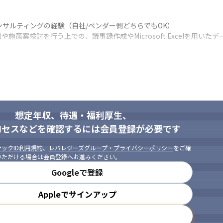
動化コンサルティングの経験（自社/ベンダー側どちらでもOK）

検討を行う上での、議事録作成やMicrosoft Excelを用いたデータ集計・
進していける方

想定年収、待遇・福利厚生、
ロセスなどを確認するには会員登録が必要です
ックID利用規約
、
レバレジーズグループ・プライバシーポリシー
をご確
いただける場合は会員登録へお進みください。
Googleで登録
Appleでサインアップ
メールアドレスで登録