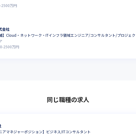
-
2500
万円
式会社
】Cloud・ネットワーク・ITインフラ領域エンジニア/コンサルタント/プロジェ
ア
0
-
2500
万円
同じ職種の求人
社
ニアマネジャーポジション】ビジネス/ITコンサルタント