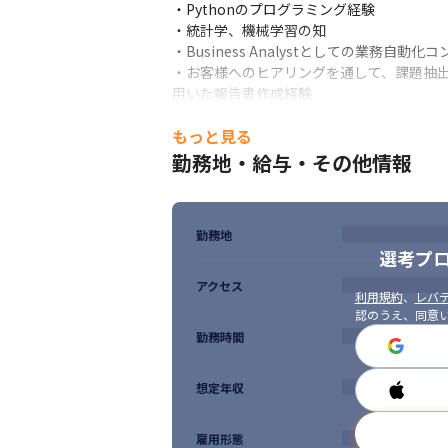
・Pythonのプログラミング経験

・統計学、機械学習の知

・Business Analystとしての業務自
・お客様へのヒアリングを通して、課題抽出や施策案
用いた報告書作成経験

・英語力
もっと見る
【その他】
勤務地・給与・その他情報
・待ちの姿勢ではなく、自分から能動的に推
・論理的に思考し、他者に説明できる方
勤務地
選考プ
アクセス
利用規約
、
レバテ
認のうえ、同意
勤務時間
想定年収
雇用形態