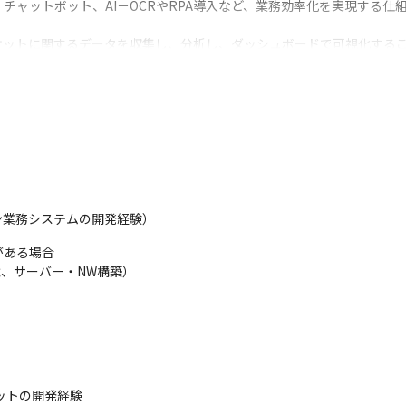
チャットボット、AI－OCRやRPA導入など、業務効率化を実現する仕
ケットに関するデータを収集し、分析し、ダッシュボードで可視化する
化に合わせながらITシステムを継続して活用していく「Living Sys
せていただきます。なお、ご自身でご応募いただいた場合には、選考の
ン業務システムの開発経験）
ある場合

境、サーバー・NW構築）
ットの開発経験
