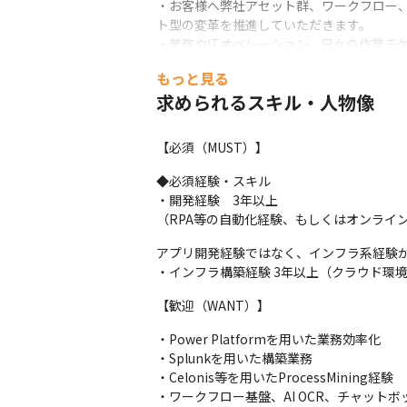
・お客様へ弊社アセット群、ワークフロー、
ト型の変革を推進していただきます。

・業務やITオペレーション、日々の作業チ
組みを提案し、構築していただきます。

もっと見る
・これらの業務に携わることで、ビジネスの変
求められるスキル・人物像
進していただきます。
面談を通じて適切なポジションをご提案さ
【必須（MUST）】
ますので、あらかじめご了承ください。
◆必須経験・スキル

・開発経験　3年以上

（RPA等の自動化経験、もしくはオンライ
アプリ開発経験ではなく、インフラ系経験が
・インフラ構築経験 3年以上（クラウド環
【歓迎（WANT）】
・Power Platformを用いた業務効率化

・Splunkを用いた構築業務

・Celonis等を用いたProcessMining経験

・ワークフロー基盤、AI OCR、チャットボ