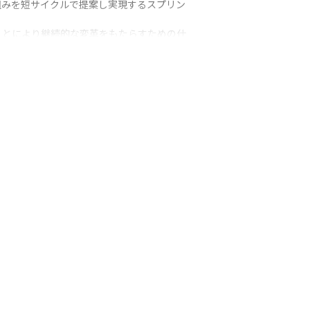
組みを短サイクルで提案し実現するスプリン
ことにより継続的な変革をもたらすための仕
tems（進化し続けるシステム）」の実現を推
プロセス上、面談を実施しない場合がござい