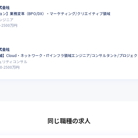
式会社
ョン】業務変革（BPO/DX）・マーケティング/クリエイティブ領域
ンジニア
-
2500
万円
式会社
】Cloud・ネットワーク・ITインフラ領域エンジニア/コンサルタント/プロジェ
キュリティコンサル
0
-
2500
万円
同じ職種の求人