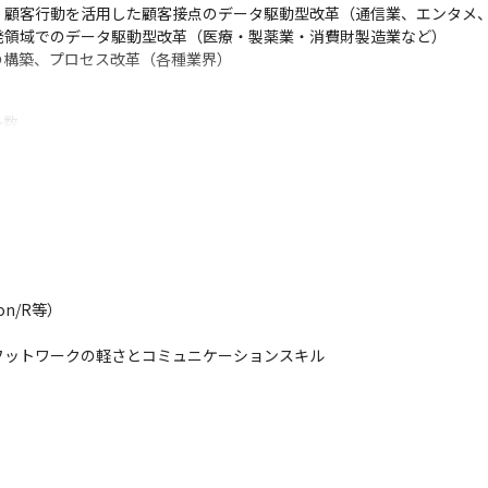
顧客行動を活用した顧客接点のデータ駆動型改革（通信業、エンタメ、
領域でのデータ駆動型改革（医療・製薬業・消費財製造業など）

の構築、プロセス改革（各種業界）
数

く社会に大きなインパクトを与えられます！

ップでの支援

他社ではできない本質的な課題の解決やビジネスの成長に貢献できます
バーと協業することも多く、多角的な知見を得ることができます！ 情報
ローバルプロジェクトもございますので、

きます！
n/R等）

ットワークの軽さとコミュニケーションスキル

よう、“インクルージョン＆ダイバーシティ”の取り組みを推進。ジェ
の女性社員数は全体の38.1％、女性管理職数は全体の21.8％（ともに
境におけるインクルージョンを促進するなど、誰もが平等に自分らしく働
る、組織風土改革「Project PRIDE」。2015年からスタートし