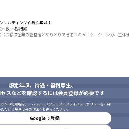
、女性社員比率も向上しました。アクセンチュアがお客様へのコンサル
アクセンチュアは継続的に自社に対してもイノベーションを実現し続け
ンサルティング経験４年以上

。立場に関わらず自分の考えを率直に発言することが歓迎される、アク
～数十名規模）

験（お客様企業の経営層とやりとりできるコミュニケーション力、主体
せていただきます。なお、ご自身でご応募いただいた場合には、選考の
語力、TOEIC750点以上、海外常駐経験等）

S/GCP/Azureなど）

活用したデータドリブン施策推進経験
想定年収、待遇・福利厚生、
ン力等、コンサルタントの基礎的能力のある方

経験

ロセスなどを確認するには会員登録が必要です
析チームとの協業経験

できるチャンスと捉えることができる方

ックID利用規約
、
レバレジーズグループ・プライバシーポリシー
をご確
応したらよいのか自分なりに考え抜いて行動に移せることができる方

いただける場合は会員登録へお進みください。
込み、物事を進めるためのコミュニケーションを率先して取ることがで
Googleで登録