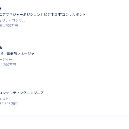
社
ニアマネジャーポジション】ビジネス/ITコンサルタント
キュリティコンサル
0
-
1700
万円
h
PM／事業部マネージャ
ージャー
-
1200
万円
）コンサルティングエンジニア
ィスト
53
-
635
万円