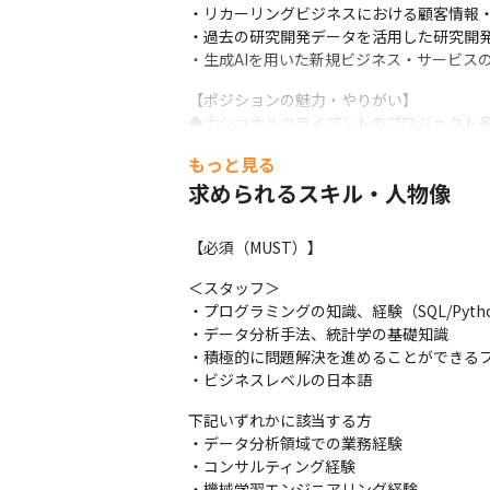
・リカーリングビジネスにおける顧客情報・
・過去の研究開発データを活用した研究開発
・生成AIを用いた新規ビジネス・サービス
【ポジションの魅力・やりがい】

◆ナショナルクライアントのプロジェクト多
└全国的に有名な大企業のプロジェクトも多
もっと見る
◆プロジェクトの上流から下流までワンスト
求められるスキル・人物像
└「コンサル×クリエイティブ」ならでは、
◆プロフェッショナルなメンバーとの協働

└部門を超えて各領域のスペシャリストメン
【必須（MUST）】
◆グローバルプロジェクトへの参画

└海外拠点と連携するプロジェクトなど、グ
＜スタッフ＞

　英語力を活かしてグローバルに活躍がで
・プログラミングの知識、経験（SQL/Pytho
・データ分析手法、統計学の基礎知識

■誰もが活躍できる環境・制度

・積極的に問題解決を進めることができるフ
すべての社員にとって平等な職場環境になる
・ビジネスレベルの日本語
員が協働し、活躍しています。例えば、日本で
国連LGBTI企業行動基準を支持し職場環
下記いずれかに該当する方

・データ分析領域での業務経験

■独自の働き方改革を進めています

・コンサルティング経験

全社員イノベーション活動として展開されてい
・機械学習エンジニアリング経験