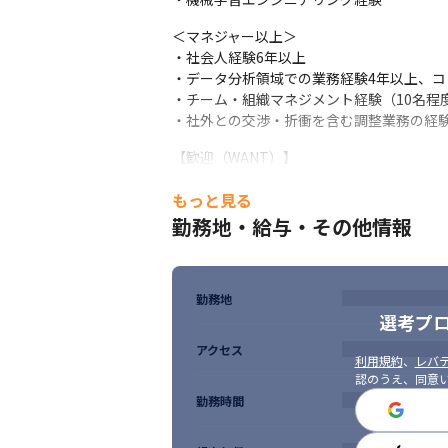
としても実施前と比較して、離職率は半減
生産性向上を生むツール共有が奨励され、
＜マネジャー以上＞

・社会人経験6年以上

■Think Straight, Talk Straight

・データ分析領域での業務経験4年以上、コ
“とことん考え抜き、ストレートに伝える”
・チーム・組織マネジメント経験（10名程度
によく使われる言葉です。
・社外との交渉・折衝を含む調整業務の経
面談を通じて適切なポジションをご提案さ
【歓迎（WANT）】
ますので、あらかじめご了承ください。
・英語を用いた実務経験（ビジネスレベルの英
もっと見る
・クラウドサービスのプロジェクト活用経験（AW
勤務地・給与・その他情報
・マーケティング基盤（CDP/MAなど）を
◆求める人材像

・論理的思考力・洞察力、コミュニケーショ
勤務地
・データ分析経験又はAIソリューション開発
選考プ
・データ分析領域での業務経験又はデータ分
アクセス
・新しい分野・困難な課題に対し、自ら成長
利用規約
、
レバテ
・前例のない課題に対しても、どのように対
認のうえ、同意
・社内外の様々なスキルを持った人を巻き
勤務時間