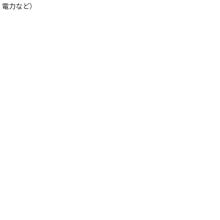
電力など）

！

共有や意見交換も盛んです！

ンダーや国籍、カルチャーが異なる多様な社
2023年12月現在）となっています。また、
き、力を発揮できるよう尽力しています。
、社員のワークスタイルの改善に繋がり、データ