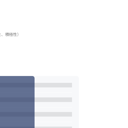
ティングで培ってきた変革実現のナレッジや
ています。
センチュアのオープンなカルチャーを表す際
性、積極性）
プロセス上、面談を実施しない場合がござい
きる方