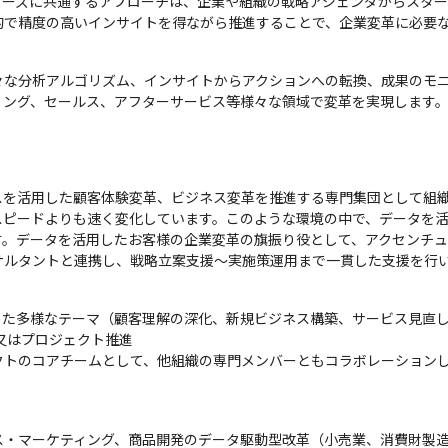
リーズに共通するアプローチは、企業や組織の戦略アジェンダからスタ
的で精度の高いインサイトを得ながら推進することで、企業変革に必要
々な分析アルゴリズム、インサイトからアクションへの転換、成果のモ
ィング、セールス、アフターサービス等様々な領域で変革を実現します
を活用した顧客体験変革、ビジネス変革を推進する専門集団として組織
スピードよりも速く変化しています。このような環境の中で、データを
す。データを活用したお客様の企業変革の旗振り役として、アクセンチ
サルタントと連携し、戦略立案支援〜実施策運用まで一貫した支援を行
した多様なテーマ（顧客理解の深化、新規ビジネス構築、サービス見直し
又はプロジェクト推進

クトのコアチームとして、他組織の専門メンバーともコラボレーション
・マーケティング、商品開発のデータ駆動型改革（小売業、消費財製造