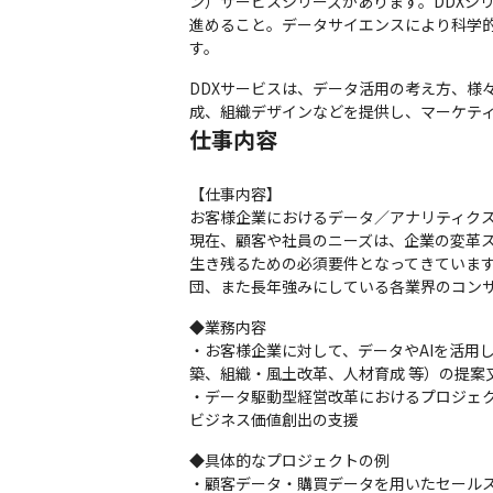
ン）サービスシリーズがあります。DDXシ
進めること。データサイエンスにより科学
す。
DDXサービスは、データ活用の考え方、様
成、組織デザインなどを提供し、マーケテ
仕事内容
【仕事内容】

お客様企業におけるデータ／アナリティクス
現在、顧客や社員のニーズは、企業の変革
生き残るための必須要件となってきていま
団、また長年強みにしている各業界のコン
◆業務内容

・お客様企業に対して、データやAIを活用
築、組織・風土改革、人材育成 等）の提案
・データ駆動型経営改革におけるプロジェ
ビジネス価値創出の支援
◆具体的なプロジェクトの例

・顧客データ・購買データを用いたセールス