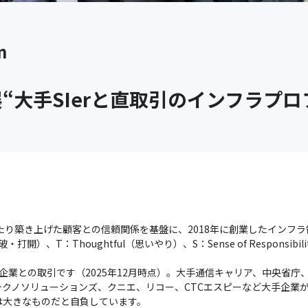
n
展“大手SIerと直取引のインフラプ
間にわたり築き上げた顧客との信頼関係を基盤に、2018年に創業したインフ
打破・打開）、T：Thoughtful（思いやり）、S：Sense of Respon
%大企業との取引です（2025年12月時点）。大手通信キャリア、中央省
クノソリューションズ、クニエ、リコー、CTCエスピーなど大手企業が
は大きなものだと自負しています。