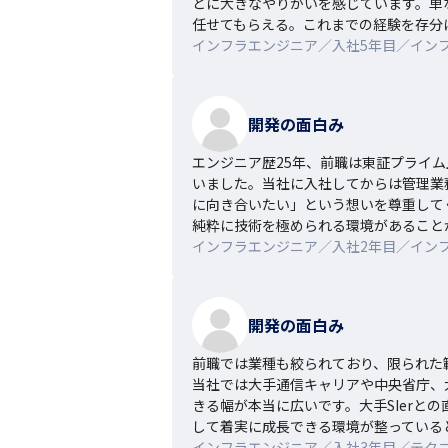
とに大きなやりがいを感じています。単
任せてもらえる。これまでの経験を存分
インフラエンジニア／入社5年目／イン
開発の面白み
エンジニア歴25年、前職は東証プライ
いました。当社に入社してからは管理業
に向き合いたい」という想いを尊重してく
純粋に技術を極められる環境があること
インフラエンジニア／入社2年目／イン
開発の面白み
前職では業種も絞られており、限られた
当社では大手通信キャリアや中央省庁、
きる幅が本当に広いです。大手SIer
して着実に成長できる環境が整っている
インフラエンジニア／入社3年目／テク