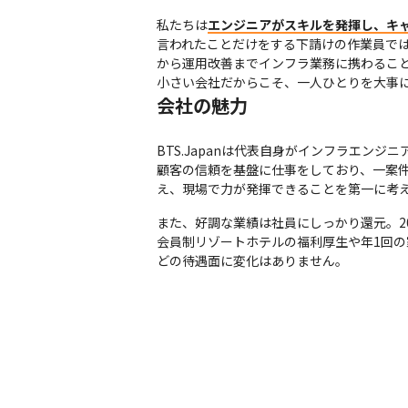
私たちは
エンジニアがスキルを発揮し、キ
言われたことだけをする下請けの作業員で
から運用改善までインフラ業務に携わること
小さい会社だからこそ、一人ひとりを大事
会社の魅力
BTS.Japanは代表自身がインフラエン
顧客の信頼を基盤に仕事をしており、一案
え、現場で力が発揮できることを第一に考
また、好調な業績は社員にしっかり還元。2
会員制リゾートホテルの福利厚生や年1回
どの待遇面に変化はありません。