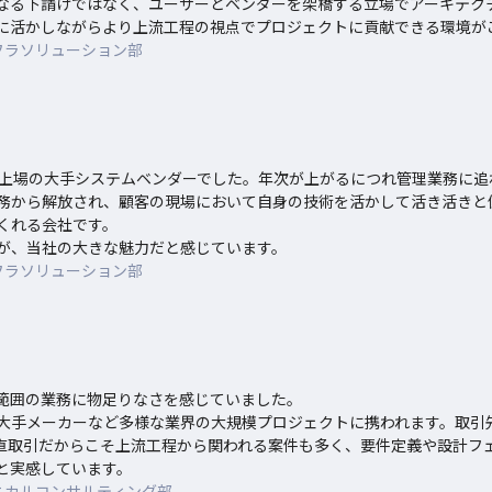
なる下請けではなく、ユーザーとベンダーを架橋する立場でアーキテク
に活かしながらより上流工程の視点でプロジェクトに貢献できる環境が
フラソリューション部
ム上場の大手システムベンダーでした。年次が上がるにつれ管理業務に追
務から解放され、顧客の現場において自身の技術を活かして活き活きと
れる会社です。

が、当社の大きな魅力だと感じています。
フラソリューション部
範囲の業務に物足りなさを感じていました。

大手メーカーなど多様な業界の大規模プロジェクトに携われます。取引
との直取引だからこそ上流工程から関われる案件も多く、要件定義や設計フ
と実感しています。
ニカルコンサルティング部