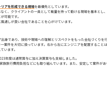
ャリアを形成できる現場
を最優先としています。

はなく、クライアントの一員として裁量を持って動ける現場を基本とし
が可能です。

に風通しが良い会社であることを心がけています。
ジニア出身であり、技術や現場への理解とリスペクトをもった会社づくりを行
件一案件を大切に扱っています。右から左にエンジニアを配置すること
えています。
023年度は通常賞与に加え決算賞与も支給しました。

の家族旅行費用負担などにも取り組んでいます。また、安定して案件があ