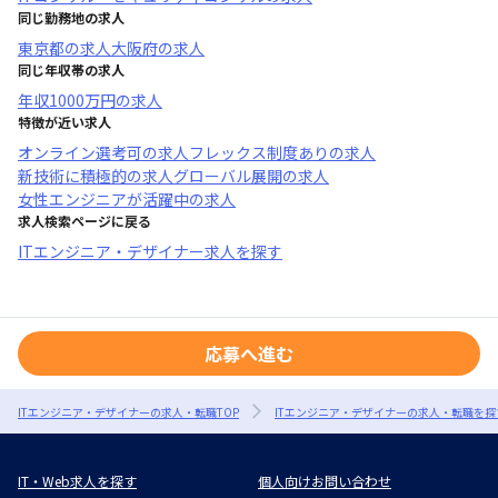
同じ勤務地の求人
東京都
の求人
大阪府
の求人
同じ年収帯の求人
年収
1000万円
の求人
特徴が近い求人
オンライン選考可
の求人
フレックス制度あり
の求人
新技術に積極的
の求人
グローバル展開
の求人
女性エンジニアが活躍中
の求人
求人検索ページに戻る
ITエンジニア・デザイナー求人を探す
応募へ進む
ITエンジニア・デザイナーの求人・転職TOP
ITエンジニア・デザイナーの求人・転職を探
IT・Web求人を探す
個人向けお問い合わせ