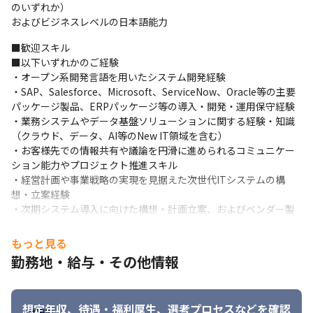
・データ可視化・ログ・指標設計を基盤にした課題抽出と改善提
のいずれか）

案（業務・システム・組織の横断改善）

およびビジネスレベルの日本語能力
・IT機能再編、IT人材育成・組織変革の企画・実行支援

・顧客との長期的な関係構築、要件定義からサービス改善に至る
■歓迎スキル

継続的なKPI運用

■以下いずれかのご経験

・通信・メディア・ハイテク、公共サービス、医療、素材、エネ
・オープン系開発言語を用いたシステム開発経験

ルギー等の業界別に特化し、ソリューション検討、開発計画策
・SAP、Salesforce、Microsoft、ServiceNow、Oracle等の主要
定、要件整理、設計レビュー、実装リード、リリース計画、プロ
パッケージ製品、ERPパッケージ等の導入・開発・運用保守経験

ジェクト管理、アウトソーシング立ち上げを支援
・業務システムやデータ基盤ソリューションに関する経験・知識
（クラウド、データ、AI等のNew IT領域を含む）

（ 専門別グループ ）

・お客様先での情報共有や議論を円滑に進められるコミュニケー
・オンプレミスからクラウド基盤、最新のマイクロサービスアー
ション能力やプロジェクト推進スキル

キテクチャまで、お客様のさまざまな業務要件を実現するための
・経営計画や事業戦略の実現を見据えた次世代ITシステムの構
アプリケーション・アーキテクチャの立案および構築を行いま
想・立案経験

す。

・次期システム導入に向けた構想・計画立案、およびベンダー製
また、データやAI、次世代企業システムソリューション、クラウ
品・ソリューションの評価・選定経験

ドを活用した資産最適化、包括的なサイバーセキュリティサービ
・企業における大規模なトランスフォーメーションプロジェクト
もっと見る
スを組み合わせ、お客様の新規事業・サービスの立ち上げを支援
の推進経験

勤務地・給与・その他情報
します。
・プロジェクトマネジメント経験

・グローバルプロジェクトへの参画経験、または業務で活用可能
・SAP、Oracle、Microsoft、Salesforce、Workdayなどのパート
な英語力
ナーソリューションと、アクセンチュアの業界知識や専門スキル
想定年収、待遇・福利厚生、
選考プロセスなどを確認
勤務地