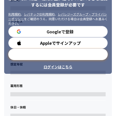
を掛け合わせ、お客様の中核ビジネスの構造改革および持続的な
するには会員登録が必要です
成長を支援します。

特定のソリューションに特化したキャリアに加え、「サプライチ
利用規約
、
レバテックID利用規約
、
レバレジーズグループ・プライバシ
ェーン＆オペレーション」「カスタマー＆セールス」

ーポリシー
をご確認のうえ、同意いただける場合は会員登録へお進みく
アクセス
　「Enterprise Value マネジメント」など、業務領域に軸足を置
ださい。
いたキャリア形成も可能です。
Googleで登録
・先端テクノロジーを活用したアウトソーシングサービスを提供
Appleでサインアップ
勤務時間
します。

お客様のビジネスが健全・健康であるための「主治医」として直
メールアドレスで登録
接コミュニケーションすることで、経営課題への理解を深め、長
期的な関係を築きながら、システムや業務領域に深く関わり、お
想定年収
客様とともに新たなビジネスの創出に貢献します。
ログインはこちら
雇用形態
休日・休暇