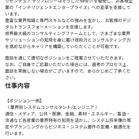
クセンチュア テクノロジーはそうしたNew ITを駆使し、お客様企
業の「インテリジェントエンタープライズ」への変革を支援して
います。

豊富な業界知識と専門スキルなどの強みを生かし、お客様のデジ
タルトランスフォーメーションを支援します。

世界最大級のコンサルティングファームとして、さまざまな業界
やソリューションの知見を身に着け技術力とコンサルティング力
を高めながらキャリアを構築していただくことが可能です。
面談を通じて適切なポジションをご提案させていただきます。

なお、ご自身でご応募いただいた場合には、選考のプロセス上、
面談を実施しない場合がございますので、あらかじめご了承くだ
さい。
仕事内容
【ポジション一例】

（ 業界別システムコンサルタント/エンジニア ）

通信・メディア、公共・医療、金融、素材・エネルギー、製造・
流通など各産業の業界特有の知見を活かし、システム将来像の策
定やプランニングからビジネス・システム要件の定義・最適化を
行います。