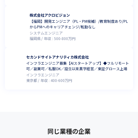
株式会社アクロビジョン
【福岡】開発エンジニア（PL・PM候補）/教育制度あり/PL
からPMへのキャリアチェンジ/転勤なし
システムエンジニア
福岡県
年収 :
500
-
800
万円
セカンドサイトアナリティカ株式会社
インフラエンジニア募集【AIスタートアップ】◆フルリモート
可／副業可／私服OK／設立以来黒字経営／東証グロース上場
インフラエンジニア
東京都
年収 :
400
-
600
万円
同じ業種の企業