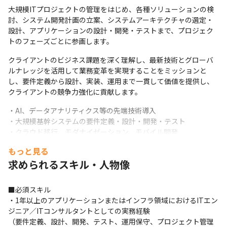
大規模ITプロジェクトの管理をはじめ、各種ソリューションの検
討、システム開発計画の立案、システムアーキテクチャの選定・
設計、アプリケーションの設計・開発・テストまで、プロジェク
トのフェーズごとに参画します。
クライアントのビジネス課題を深く理解し、最新技術とグローバ
ルナレッジを活用して業務変革を実現することをミッションと
し、要件定義から設計、実装、運用まで一貫して価値を提供し、
クライアントの競争力強化に貢献します。
・AI、データアナリティクス等の先端技術導入

・大規模基幹システムの要件定義・設計・開発・テスト

・クラウド移行、モダナイゼーション、モバイル開発

・SIモビリティ、エンタープライズアジャイル、テスティング、プ
もっと見る
ロセスアナリティクス

求められるスキル・人物像
・次世代ITプランニング

・エンタープライズ・アーキテクチャ策定

・大規模システムのプロジェクト・マネジメント

■必須スキル

・新規ビジネス／サービスの提案・立ち上げ

・1年以上のアプリケーションまたはインフラ領域におけるITエン
・ビジネスアプリケーション（基幹系／業務系／モバイル等）の
ジニア／ITコンサルタントとしての実務経験

設計・開発・導入・保守・運用を一気通貫でリード

（要件定義、設計、開発、テスト、運用保守、プロジェクト管理