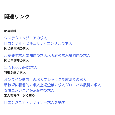
関連リンク
関連職種
システムエンジニア
の求人
ITコンサル・セキュリティコンサル
の求人
同じ勤務地の求人
東京都
の求人
愛知県
の求人
大阪府
の求人
福岡県
の求人
同じ年収帯の求人
年収
1000万円
の求人
特徴が近い求人
オンライン選考可
の求人
フレックス制度あり
の求人
新技術に積極的
の求人
上場企業
の求人
グローバル展開
の求人
女性エンジニアが活躍中
の求人
求人検索ページに戻る
ITエンジニア・デザイナー求人を探す