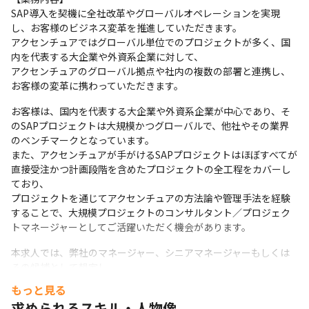
SAP導入を契機に全社改革やグローバルオペレーションを実現
し、お客様のビジネス変革を推進していただきます。

アクセンチュアではグローバル単位でのプロジェクトが多く、国
内を代表する大企業や外資系企業に対して、

アクセンチュアのグローバル拠点や社内の複数の部署と連携し、
お客様の変革に携わっていただきます。
お客様は、国内を代表する大企業や外資系企業が中心であり、そ
のSAPプロジェクトは大規模かつグローバルで、他社やその業界
のベンチマークとなっています。

また、アクセンチュアが手がけるSAPプロジェクトはほぼすべてが
直接受注かつ計画段階を含めたプロジェクトの全工程をカバーし
ており、

プロジェクトを通じてアクセンチュアの方法論や管理手法を経験
することで、大規模プロジェクトのコンサルタント／プロジェク
トマネージャーとしてご活躍いただく機会があります。
本求人では、弊社のマネージャー、シニアマネージャーもしくは
その候補として想定し

弊社のすべての求人募集の中でSAPの知見を活かせる求人を対象に
もっと見る
幅広く検討をさせていただきます。
求められるスキル・人物像