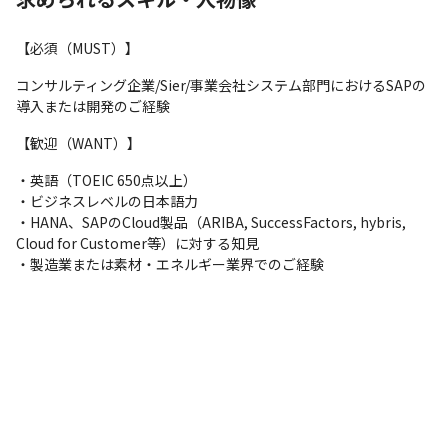
【ポジション一例】

・SAPコンサルタント / エンジニア - テクノロジーコンサルティン
【必須（MUST）】
グ本部　

・テクノロジー コンサルタント（カスタマー＆セールス）- テクノ
コンサルティング企業/Sier/事業会社システム部門におけるSAPの
ロジー コンサルティング本部

導入または開発のご経験
・テクノロジーコンサルタント（サプライチェーン&オペレーショ
【歓迎（WANT）】
ン） - テクノロジー コンサルティング本部

・テクノロジーコンサルタント（Enterprise Valueマネジメン
・英語（TOEIC 650点以上）

ト） – テクノロジー コンサルティング本部 (TGP-E&I-CrossPF)

・ビジネスレベルの日本語力

・テクノロジーコンサルタント（インテグレーションアーキテク
・HANA、SAPのCloud製品（ARIBA, SuccessFactors, hybris, 
ト） – テクノロジー コンサルティング本部 (TGPｰE&I-CrossPF)

Cloud for Customer等）に対する知見

・テクノロジーコンサルタント（人材・組織領域) - テクノロジー 
・製造業または素材・エネルギー業界でのご経験
コンサルティング本部(TGP-E&I-CrossPF)

・シニアインテグレーション アーキテクト（Global Modern 
Delivery Excellence) - テクノロジー コンサルティング本部(TGP-
E&I-CrossPF)

・製造・物流プロセスDXコンサルタント / アーキテクト - インダ
ストリー X 本部
【プロジェクト例】

・大手半導体メーカーのグローバル基幹システム構築、全社展開