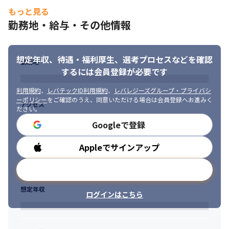
およびクラウドソリューションによる調達業務改革

もっと見る
・大手通信業の最新テクノロジーを活用した全社見える化の促進

勤務地・給与・その他情報
・大手メーカーの基幹システム刷新とデジタルツインの実現

・大手ハイテクメーカーのIT組織改革とその一環での基幹システ
ムの保守運用および拡張

・大手ハイテクメーカーの基幹システムの刷新およびグローバル
想定年収、待遇・福利厚生、
選考プロセスなどを確認
勤務地
展開

するには会員登録が必要です
・大手インフラ企業の大規模企業統合に伴う基幹システム統合と
DXプラットフォームの構築
利用規約
、
レバテックID利用規約
、
レバレジーズグループ・プライバシ
ーポリシー
をご確認のうえ、同意いただける場合は会員登録へお進みく
アクセス
面談を通じて適切なポジションをご提案させていただきます。な
ださい。
お、ご自身でご応募いただいた場合には、選考のプロセス上、面
Googleで登録
談を実施しない場合がございますので、あらかじめご了承くださ
い。
Appleでサインアップ
勤務時間
メールアドレスで登録
想定年収
ログインはこちら