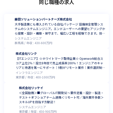
同じ職種の求人
藤田ソリューションパートナーズ株式会社
大手製造業にも導入されている自社パッケージ 設備保全管理シス
テムのシステムエンジニア。エンドユーザーへの要望ヒアリングか
ら提案・設計・構築・保守まで、幅広い工程を経験できます。技術
者としてのスキルアップを目指せるポジションです。
システムエンジニア
群馬県
年収 :
430
-
600
万円
株式会社リンク
【ITエンジニア】☆ホワイトマーク取得企業☆ Openwork総合ス
コア上位2％！設立8年目で売上成長率200％！エンジニアのキャ
リアと待遇を第一にサポート｜9割がリモート案件｜案件選択制度
で成長を実感！副業OK！
インフラエンジニア
東京都
年収 :
400
-
1000
万円
株式会社リッケイ
＜全国勤務＞■グローバルIT開発SE～要件定義・設計・製造・
テスト＋オフショアチーム連携＜リモート可／海外案件多数＞
スキルUPを目指す方歓迎！
システムエンジニア
東京都
年収 :
450
-
900
万円