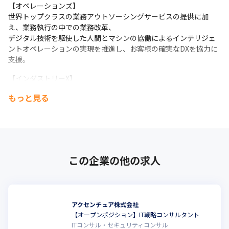
【オペレーションズ】

世界トップクラスの業務アウトソーシングサービスの提供に加
え、業務執行の中での業務改革、

デジタル技術を駆使した人間とマシンの協働によるインテリジェ
ントオペレーションの実現を推進し、お客様の確実なDXを協力に
支援。
【インダストリーX】

R&D、エンジニアリング、製造、サービス業務などモノづくりの
もっと見る
あらゆる段階におけるデジタル変革を支援し、お客様のビジネス
の生産性・安全性・持続可能性の向上を実現。
【ソング】

ビジネス・クリエイティブ・テクノロジー・サイエンスを掛け合
わせて人々の「共感」を創出。

この企業の他の求人
顧客と企業の関係性を再構築し、企業のビジネス成長に貢献。
アクセンチュア株式会社
【オープンポジション】IT戦略コンサルタント
ITコンサル・セキュリティコンサル