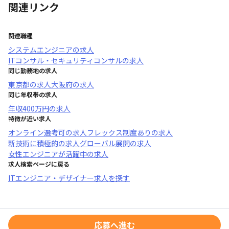
関連リンク
関連職種
システムエンジニア
の求人
ITコンサル・セキュリティコンサル
の求人
同じ勤務地の求人
東京都
の求人
大阪府
の求人
同じ年収帯の求人
年収
400万円
の求人
特徴が近い求人
オンライン選考可
の求人
フレックス制度あり
の求人
新技術に積極的
の求人
グローバル展開
の求人
女性エンジニアが活躍中
の求人
求人検索ページに戻る
ITエンジニア・デザイナー求人を探す
応募へ進む