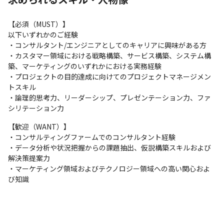
・アカウントマネージャー

・アート／クリエイティブディレクター
【必須（MUST）】

【デザイン職】

以下いずれかのご経験

・UIUXデザイン

・コンサルタント/エンジニアとしてのキャリアに興味がある方

・ストラテジックデザイン

・カスタマー領域における戦略構築、サービス構築、システム構
・ビジュアルデザイン
築、マーケティングのいずれかにおける実務経験

・プロジェクトの目的達成に向けてのプロジェクトマネージメン
※面談を通じて最適なポジションをご提案させていただきます。

トスキル

なお、ご自身でご応募いただいた場合には、選考プロセス上面談
・論理的思考力、リーダーシップ、プレゼンテーション力、ファ
を実施しない場合がございますので、予めご了承ください。
シリテーション力
【歓迎（WANT）】

・コンサルティングファームでのコンサルタント経験

・データ分析や状況把握からの課題抽出、仮説構築スキルおよび
解決策提案力

・マーケティング領域およびテクノロジー領域への高い関心およ
び知識