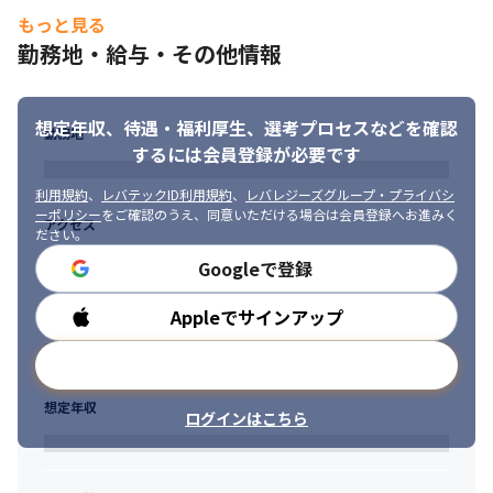
もっと見る
勤務地・給与・その他情報
想定年収、待遇・福利厚生、
選考プロセスなどを確認
勤務地
するには会員登録が必要です
利用規約
、
レバテックID利用規約
、
レバレジーズグループ・プライバシ
ーポリシー
をご確認のうえ、同意いただける場合は会員登録へお進みく
アクセス
ださい。
Googleで登録
Appleでサインアップ
勤務時間
メールアドレスで登録
想定年収
ログインはこちら