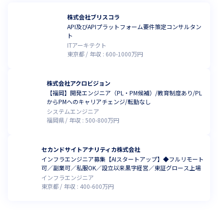
株式会社ブリスコラ
API及びAPIプラットフォーム要件策定コンサルタン
ト
ITアーキテクト
東京都
年収 :
600
-
1000
万円
株式会社アクロビジョン
【福岡】開発エンジニア（PL・PM候補）/教育制度あり/PL
からPMへのキャリアチェンジ/転勤なし
システムエンジニア
福岡県
年収 :
500
-
800
万円
セカンドサイトアナリティカ株式会社
インフラエンジニア募集【AIスタートアップ】◆フルリモート
可／副業可／私服OK／設立以来黒字経営／東証グロース上場
インフラエンジニア
東京都
年収 :
400
-
600
万円