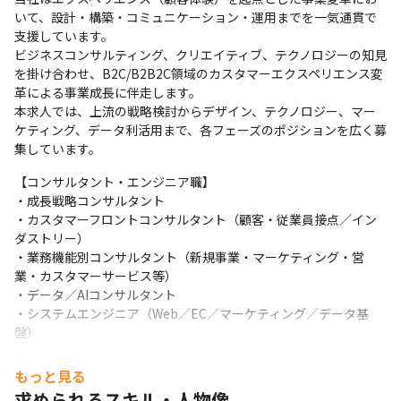
いて、設計・構築・コミュニケーション・運用までを一気通貫で
支援しています。

ビジネスコンサルティング、クリエイティブ、テクノロジーの知見
を掛け合わせ、B2C/B2B2C領域のカスタマーエクスペリエンス変
革による事業成長に伴走します。

本求人では、上流の戦略検討からデザイン、テクノロジー、マー
ケティング、データ利活用まで、各フェーズのポジションを広く募
集しています。
【コンサルタント・エンジニア職】

・成長戦略コンサルタント

・カスタマーフロントコンサルタント（顧客・従業員接点／イン
ダストリー）

・業務機能別コンサルタント（新規事業・マーケティング・営
業・カスタマーサービス等）

・データ／AIコンサルタント

・システムエンジニア（Web／EC／マーケティング／データ基
盤）
【クリエイティブ職】

もっと見る
・ブランド／コミュニケーション

求められるスキル・人物像