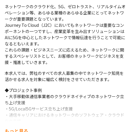
ネットワークのクラウド化、5G、ゼロトラスト、リアルタイムオ
ペレーション等、あらゆる業種のあらゆる企業にとってネットワ
ークが重要課題となっています。

Journey To Cloud（J2C）においてもネットワークは重要なコン
ポーネントの一つですし、産業変革を生み出すソリューションは
AIに5Gを中心としたネットワークで情報伝達を行うことで可能に
なるともいえます。

これらの課題・ビジネスニーズに応えるため、ネットワークに関
するスペシャリストとして、お客様のネットワークビジネスを支
援・推進していきます。
本求人では、弊社のすべての求人募集の中でネットワーク知見を
活かせる求人を対象に幅広く検討をさせていただきます。
◆プロジェクト事例

・大手移動体通信事業者のクラウドネイティブのネットワーク立
ち上げ支援

・5G/Local5Gサービス立ち上げ支援

・通信キャリアにおけるネットワークのソフトウェア・クラウド
化の支援

・次世代エンタープライズネットワーク（企業LAN/WAN）の検討

もっと見る