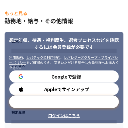
もっと見る
勤務地・給与・その他情報
想定年収、待遇・福利厚生、
選考プロセスなどを確認
勤務地
するには会員登録が必要です
利用規約
、
レバテックID利用規約
、
レバレジーズグループ・プライバシ
ーポリシー
をご確認のうえ、同意いただける場合は会員登録へお進みく
アクセス
ださい。
Googleで登録
Appleでサインアップ
勤務時間
メールアドレスで登録
想定年収
ログインはこちら