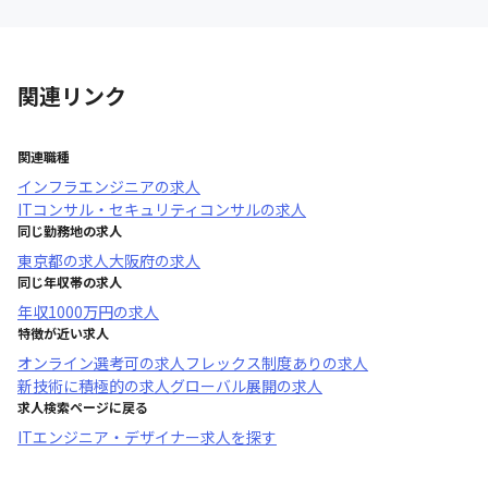
関連リンク
関連職種
インフラエンジニア
の求人
ITコンサル・セキュリティコンサル
の求人
同じ勤務地の求人
東京都
の求人
大阪府
の求人
同じ年収帯の求人
年収
1000万円
の求人
特徴が近い求人
オンライン選考可
の求人
フレックス制度あり
の求人
新技術に積極的
の求人
グローバル展開
の求人
求人検索ページに戻る
ITエンジニア・デザイナー求人を探す