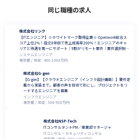
同じ職種の求人
株式会社リンク
【ITエンジニア】☆ホワイトマーク取得企業☆ Openwork総合ス
コア上位2％！設立8年目で売上成長率200％！エンジニアのキャ
リアと待遇を第一にサポート｜9割がリモート案件｜案件選択制度
で成長を実感！副業OK！
システムエンジニア
東京都
年収 :
400
-
1000
万円
株式会社G-gen
【G-gen】【クラウドエンジニア（インフラ設計構築）】要件定
義から実装まで。顧客の声を技術で形にし、プロジェクトをリ
ードするエンジニアを募集
インフラエンジニア
東京都
年収 :
500
-
900
万円
株式会社NSP-Tech
ITコンサルタントPM／事業部マネージャ
ITコンサル・セキュリティコンサル
東京都
年収 :
800
-
1200
万円