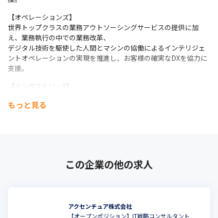
【オペレーションズ】

世界トップクラスの業務アウトソーシングサービスの提供に加
え、業務執行の中での業務改革、

デジタル技術を駆使した人間とマシンの協働によるインテリジェ
ントオペレーションの実現を推進し、お客様の確実なDXを協力に
支援。
【インダストリーX】

R&D、エンジニアリング、製造、サービス業務などモノづくりの
もっと見る
あらゆる段階におけるデジタル変革を支援し、お客様のビジネス
の生産性・安全性・持続可能性の向上を実現。
【ソング】

ビジネス・クリエイティブ・テクノロジー・サイエンスを掛け合
わせて人々の「共感」を創出。

この企業の他の求人
顧客と企業の関係性を再構築し、企業のビジネス成長に貢献。
アクセンチュア株式会社
【オープンポジション】IT戦略コンサルタント