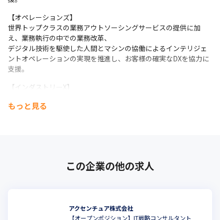
【オペレーションズ】

世界トップクラスの業務アウトソーシングサービスの提供に加
え、業務執行の中での業務改革、

デジタル技術を駆使した人間とマシンの協働によるインテリジェ
ントオペレーションの実現を推進し、お客様の確実なDXを協力に
支援。
【インダストリーX】

R&D、エンジニアリング、製造、サービス業務などモノづくりの
もっと見る
あらゆる段階におけるデジタル変革を支援し、お客様のビジネス
の生産性・安全性・持続可能性の向上を実現。
【ソング】

ビジネス・クリエイティブ・テクノロジー・サイエンスを掛け合
わせて人々の「共感」を創出。

この企業の他の求人
顧客と企業の関係性を再構築し、企業のビジネス成長に貢献。
アクセンチュア株式会社
【オープンポジション】IT戦略コンサルタント