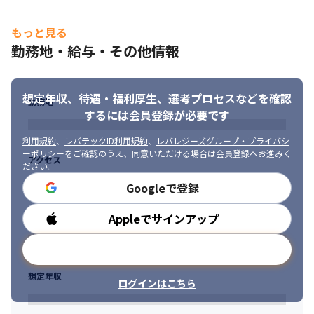
もっと見る
勤務地・給与・その他情報
想定年収、待遇・福利厚生、
選考プロセスなどを確認
勤務地
するには会員登録が必要です
利用規約
、
レバテックID利用規約
、
レバレジーズグループ・プライバシ
ーポリシー
をご確認のうえ、同意いただける場合は会員登録へお進みく
アクセス
ださい。
Googleで登録
Appleでサインアップ
勤務時間
メールアドレスで登録
想定年収
ログインはこちら