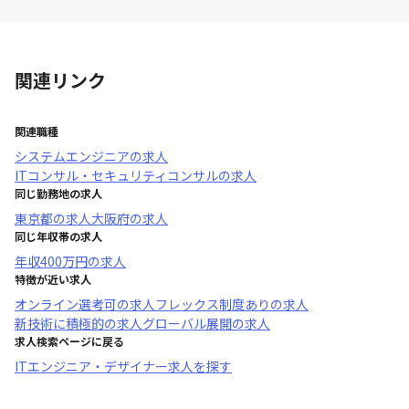
関連リンク
関連職種
システムエンジニア
の求人
ITコンサル・セキュリティコンサル
の求人
同じ勤務地の求人
東京都
の求人
大阪府
の求人
同じ年収帯の求人
年収
400万円
の求人
特徴が近い求人
オンライン選考可
の求人
フレックス制度あり
の求人
新技術に積極的
の求人
グローバル展開
の求人
求人検索ページに戻る
ITエンジニア・デザイナー求人を探す