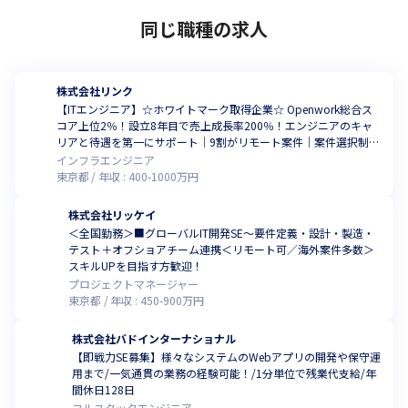
同じ職種の求人
株式会社リンク
【ITエンジニア】☆ホワイトマーク取得企業☆ Openwork総合ス
コア上位2％！設立8年目で売上成長率200％！エンジニアのキャ
リアと待遇を第一にサポート｜9割がリモート案件｜案件選択制度
で成長を実感！副業OK！
インフラエンジニア
東京都
年収 :
400
-
1000
万円
株式会社リッケイ
＜全国勤務＞■グローバルIT開発SE～要件定義・設計・製造・
テスト＋オフショアチーム連携＜リモート可／海外案件多数＞
スキルUPを目指す方歓迎！
プロジェクトマネージャー
東京都
年収 :
450
-
900
万円
株式会社バドインターナショナル
【即戦力SE募集】様々なシステムのWebアプリの開発や保守運
用まで/一気通貫の業務の経験可能！/1分単位で残業代支給/年
間休日128日
フルスタックエンジニア