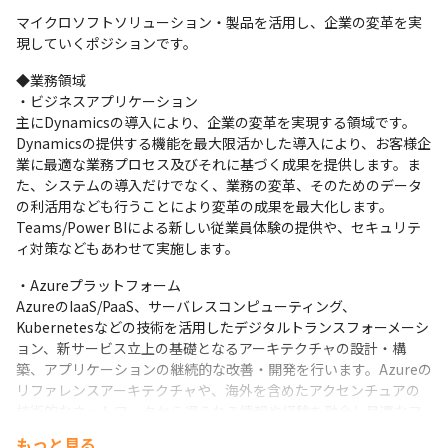
マイクロソフトソリューション・製品を活用し、企業の変革を実
現していくポジションです。
◆業務領域

・ビジネスアプリケーション

主にDynamicsの導入により、企業の変革を実現する領域です。

Dynamicsの提供する機能を最大限活かした導入により、お客様企
業に最適な業務プロセス及びそれに基づく成果を提供します。ま
た、システムの導入だけでなく、業務の変革、そのためのデータ
の利活用なども行うことにより変革の成果を最大化します。
Teams/Power BIによる新しい従業員体験の提供や、セキュリテ
ィ対策などもあわせて実施します。
・Azureプラットフォーム

AzureのIaaS/PaaS、サーバレスコンピューティング、
Kubernetesなどの技術を活用したデジタルトランスフォーメーシ
ョン、新サービス立上の基礎となるアーキテクチャの設計・構
築、アプリケーションの継続的な改善・開発を行います。Azureの
リファレンスアーキテクチャや、海外を含めたアクセンチュアの
技術的なネットワークから得られる情報や経験を融合し最適なア
ーキテクチャとアプリケーションを提供する役割です。
もっと見る