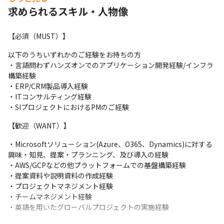
求められるスキル・人物像
・データ/AI

企業のデジタル改革の基底となるデータ/AI基盤を企画/実現に向け
て推進します。データの標準化・管理・解析により顧客体験・働
【必須（MUST）】
き方・モノづくりなどにリアルタイムにフィードバックするなど
を実現するためにMicrosoftの技術を用い貢献します。
以下のうちいずれかのご経験をお持ちの方

・言語問わずハンズオンでのアプリケーション開発経験/インフラ
・モダンワークプレース/セキュリティ

構築経験

企業の業務のライフラインであるコミュニケーション/セキュリテ
・ERP/CRM製品導入経験

ィ基盤を企画/実現に向けて推進します。Teams・Sentinelのよう
・ITコンサルティング経験

なデジタルコミュニケーション、セキュリティ製品を用いてソリ
・SIプロジェクトにおけるPMのご経験
ューションを提案・実現しコスト最適化や、利便性、安全・安心
を実現し、デジタル化されたコミュニケーションの分析を可能に
【歓迎（WANT）】
します。
・Microsoftソリューション(Azure、O365、Dynamics)に対する
興味・知見、提案・プランニング、及び導入の経験

・AWS/GCPなどの他プラットフォームでの基盤構築経験

・提案資料や説明資料の作成経験

・プロジェクトマネジメント経験

・チームマネジメント経験

・英語を用いたグローバルプロジェクトの実施経験