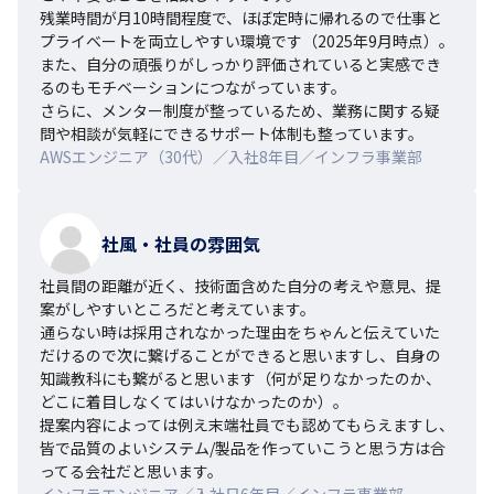
残業時間が月10時間程度で、ほぼ定時に帰れるので仕事と
プライベートを両立しやすい環境です（2025年9月時点）。

また、自分の頑張りがしっかり評価されていると実感でき
るのもモチベーションにつながっています。

さらに、メンター制度が整っているため、業務に関する疑
問や相談が気軽にできるサポート体制も整っています。
AWSエンジニア（30代）／入社8年目／インフラ事業部
社風・社員の雰囲気
社員間の距離が近く、技術面含めた自分の考えや意見、提
案がしやすいところだと考えています。

通らない時は採用されなかった理由をちゃんと伝えていた
だけるので次に繋げることができると思いますし、自身の
知識教科にも繋がると思います（何が足りなかったのか、
どこに着目しなくてはいけなかったのか）。

提案内容によっては例え末端社員でも認めてもらえますし、
皆で品質のよいシステム/製品を作っていこうと思う方は合
ってる会社だと思います。
インフラエンジニア／入社日6年目／インフラ事業部