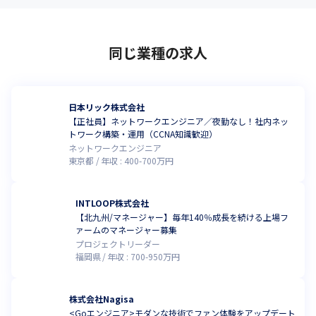
同じ業種の求人
日本リック株式会社
【正社員】ネットワークエンジニア／夜勤なし！社内ネッ
トワーク構築・運用（CCNA知識歓迎）
ネットワークエンジニア
東京都
年収 :
400
-
700
万円
INTLOOP株式会社
【北九州/マネージャー】毎年140％成長を続ける上場フ
ァームのマネージャー募集
プロジェクトリーダー
福岡県
年収 :
700
-
950
万円
株式会社Nagisa
<Goエンジニア>モダンな技術でファン体験をアップデート