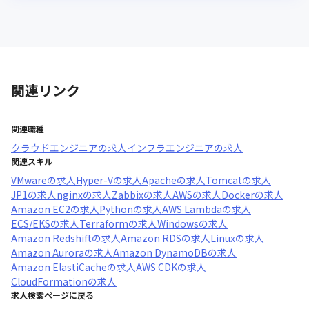
関連リンク
関連職種
クラウドエンジニア
の求人
インフラエンジニア
の求人
関連スキル
VMware
の求人
Hyper-V
の求人
Apache
の求人
Tomcat
の求人
JP1
の求人
nginx
の求人
Zabbix
の求人
AWS
の求人
Docker
の求人
Amazon EC2
の求人
Python
の求人
AWS Lambda
の求人
ECS/EKS
の求人
Terraform
の求人
Windows
の求人
Amazon Redshift
の求人
Amazon RDS
の求人
Linux
の求人
Amazon Aurora
の求人
Amazon DynamoDB
の求人
Amazon ElastiCache
の求人
AWS CDK
の求人
CloudFormation
の求人
求人検索ページに戻る