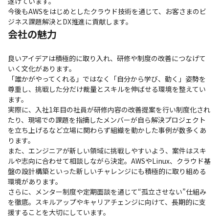
遂げています。

今後もAWSをはじめとしたクラウド技術を通じて、お客さまのビ
ジネス課題解決とDX推進に貢献します。
会社の魅力
良いアイデアは積極的に取り入れ、研修や制度の改善につなげて
いく文化があります。

「誰かがやってくれる」ではなく「自分から学び、動く」姿勢を
尊重し、挑戦した分だけ裁量とスキルを伸ばせる環境を整えてい
ます。

実際に、入社1年目の社員が研修内容の改善提案を行い制度化され
たり、現場での課題を指摘したメンバーが自ら解決プロジェクト
を立ち上げるなど立場に関わらず組織を動かした事例が数多くあ
ります。

また、エンジニアが新しい領域に挑戦しやすいよう、案件はスキ
ルや志向に合わせて相談しながら決定。AWSやLinux、クラウド基
盤の設計構築といった新しいチャレンジにも積極的に取り組める
環境があります。

さらに、メンター制度や定期面談を通じて“孤立させない”仕組み
を徹底。スキルアップやキャリアチェンジに向けて、長期的に支
援することを大切にしています。