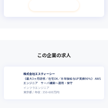
次へ進む
この企業の求人
株式会社エスティーシー
《最大3ヶ月研修／在宅OK／半年後給与UP実績90％》 AWS
エンジニア サーバ構築～運用・保守
インフラエンジニア
東京都
年収 :
350
-
600
万円