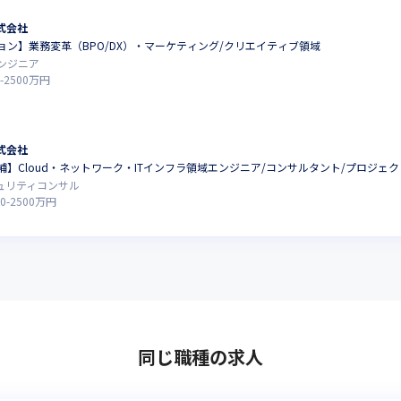
式会社
ョン】業務変革（BPO/DX）・マーケティング/クリエイティブ領域
ンジニア
-
2500
万円
式会社
】Cloud・ネットワーク・ITインフラ領域エンジニア/コンサルタント/プロジェ
キュリティコンサル
0
-
2500
万円
同じ職種の求人