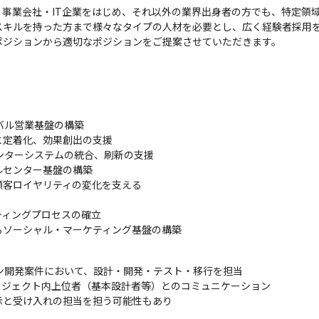
事業会社・IT企業をはじめ、それ以外の業界出身者の方でも、特定領
キルを持った方まで様々なタイプの人材を必要とし、広く経験者採用を
ポジションから適切なポジションをご提案させていただきます。
ル営業基盤の構築

定着化、効果創出の支援

ンターシステムの統合、刷新の支援

センター基盤の構築

客ロイヤリティの変化を支える

ィングプロセスの確立

るソーシャル・マーケティング基盤の構築
ン開発案件において、設計・開発・テスト・移行を担当

ロジェクト内上位者（基本設計者等）とのコミュニケーション

示と受け入れの担当を担う可能性もあり