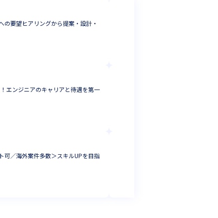
株式会社バドイン
への要望ヒアリングから提案・設計・
【即戦力SE募集】
フルスタックエン
東京都
年収 :
450
株式会社NSP-Tec
0％！エンジニアのキャリアと待遇を第一
ITコンサルタント
ITコンサル・セ
東京都
年収 :
800
ボルデックス株式
ト可／海外案件多数＞スキルUPを目指
ITコンサルタント
ITコンサル・セ
福岡県
年収 :
300