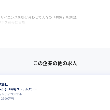
サイエンスを掛け合わせて人々の「共感」を創出。

ジネス成長に貢献。
この企業の他の求人
式会社
ョン】IT戦略コンサルタント
キュリティコンサル
-
2500
万円