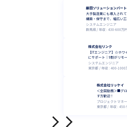
藤田ソリューションパート
大手製造業にも導入されて
構築・保守まで、幅広い工
システムエンジニア
群馬県
年収 :
430
-
600
万
株式会社リンク
【ITエンジニア】☆ホワ
にサポート｜9割がリモ
システムエンジニア
東京都
年収 :
400
-
1000
株式会社リッケイ
＜全国勤務＞■グロ
す方歓迎！
プロジェクトマネ
東京都
年収 :
450
-