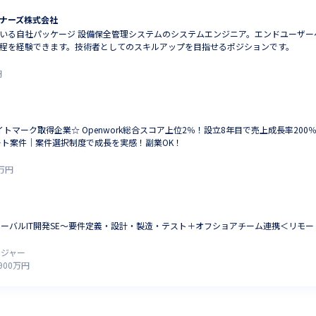
ナーズ株式会社
いる自社パッケージ 設備保全管理システムのシステムエンジニア。エンドユーザー
程を経験できます。技術者としてのスキルアップを目指せるポジションです。
円
イトマーク取得企業☆ Openwork総合スコア上位2％！設立8年目で売上成長率20
ート案件｜案件選択制度で成長を実感！副業OK！
万円
ーバルIT開発SE～要件定義・設計・製造・テスト＋オフショアチーム連携＜リモー
ージャー
900
万円