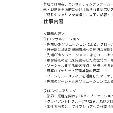
弊社では現在、コンサルティングファーム・
題・戦略を全面的に受け止められる幅広いス
ご経験やキャリアを考慮し、以下の部署・
仕事内容
＜職務内容＞

(1)コンサルテーション

・先端CRMソリューションによる、グローバ
・日米欧に加え新興国市場への迅速な展開と
・先端CRMソリューションによるコールセ
・顧客接点の変化を先読みした次世代コール
・ソーシャル化する顧客接点、多様化する顧
・顧客ロイヤリティ管理基盤の構築

・ソーシャル・メディアを活用したマーケテ
・先端のソーシャル系ソリューションによ
(2)エンジニアリング

・業界・業種を問わずCRMアプリケーショ
・クライアントITグループ担当者、及びプ
・案件担当者としてオフショアへの作業指