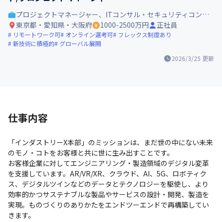
プロジェクトマネージャー、ITコンサル・セキュリティコンサル
東京都・愛知県・大阪府
1000-2500万円
正社員
リモートワーク可
オンライン選考可
フレックス制度あり
新技術に積極的
グローバル展開
2026/3/25
更新
仕事内容
「インダストリーX本部」のミッションは、まだ世の中にない未来
のモノ・コトをお客様と共に世に生み出すことです。

お客様企業に対してエンジニアリング・製造領域のデジタル変革
を支援しています。AR/VR/XR、クラウド、AI、5G、ロボティク
ス、デジタルツインなどのデータとテクノロジーを駆使し、より
効率的かつサステナブルな製品やサービスの設計・開発、製造を
実現。ものづくりのありかたをエンドツーエンドで再構築してい
きます。