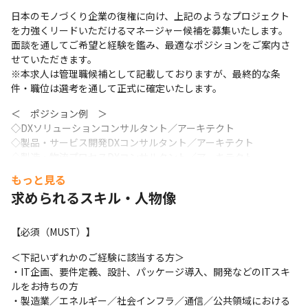
日本のモノづくり企業の復権に向け、上記のようなプロジェクト
を力強くリードいただけるマネージャー候補を募集いたします。

面談を通してご希望と経験を鑑み、最適なポジションをご案内さ
せていただきます。

※本求人は管理職候補として記載しておりますが、最終的な条
件・職位は選考を通して正式に確定いたします。
＜　ポジション例　＞

◇DXソリューションコンサルタント／アーキテクト

◇製品・サービス開発DXコンサルタント／アーキテクト

◇製造・物流プロセスDXコンサルタント／アーキテクト

◇社会インフラDXコンサルタント

もっと見る
◇DXソリューションコンサルタント（自動車領域）
求められるスキル・人物像
＜支援内容事例＞

・顧客DX戦略の策定・業務改革や組織再編

【必須（MUST）】
・スマートコネクテッド製品の設計・開発

・スマートファクトリーによる生産ラインの高度化

＜下記いずれかのご経験に該当する方＞

・BIM/CIMを活用した建設案件の高度化

・IT企画、要件定義、設計、パッケージ導入、開発などのITスキ
・自動車業界等の製造業において、ソフトウェアファーストの企
ルをお持ちの方

業に変革するためのプロセス、ガバナンス、カルチャー等のデザ
・製造業／エネルギー／社会インフラ／通信／公共領域における