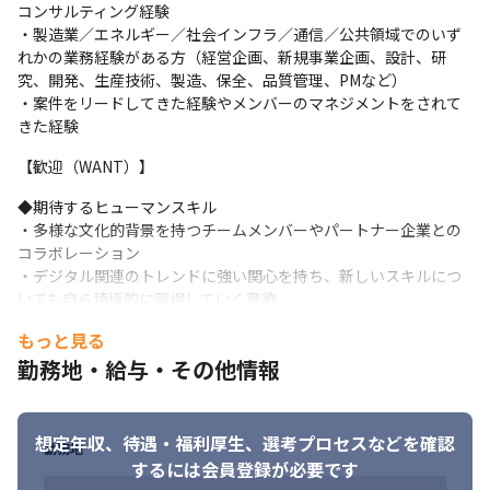
イン・導入を支援
コンサルティング経験

・製造業／エネルギー／社会インフラ／通信／公共領域でのいず
面談を通じて適切なポジションをご提案させていただきます。な
れかの業務経験がある方（経営企画、新規事業企画、設計、研
お、ご自身でご応募いただいた場合には、選考のプロセス上、面
究、開発、生産技術、製造、保全、品質管理、PMなど）

談を実施しない場合がございますので、あらかじめご了承くださ
・案件をリードしてきた経験やメンバーのマネジメントをされて
い。
きた経験
【歓迎（WANT）】
◆期待するヒューマンスキル

・多様な文化的背景を持つチームメンバーやパートナー企業との
コラボレーション

・デジタル関連のトレンドに強い関心を持ち、新しいスキルにつ
いても自ら積極的に習得していく意欲

・お客様と協働しながら変革の実現にまで責任を負うコミット力
もっと見る
勤務地・給与・その他情報
想定年収、待遇・福利厚生、
選考プロセスなどを確認
勤務地
するには会員登録が必要です