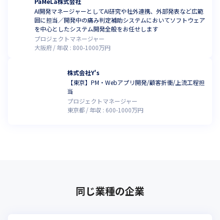
PaMeLa株式会社
AI開発マネージャーとしてAI研究や社外連携、外部発表など広範
囲に担当／開発中の痛み判定補助システムにおいてソフトウェア
を中心としたシステム開発全般をお任せします
プロジェクトマネージャー
大阪府
年収 :
800
-
1000
万円
株式会社Y's
【東京】PM・Webアプリ開発/顧客折衝/上流工程担
当
プロジェクトマネージャー
東京都
年収 :
600
-
1000
万円
同じ業種の企業