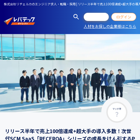
株式会社リチェルカのエンジニア求人・転職・採用 | リリース半年で売上100倍達成+超大手の導入多
会員登録
ログイン
人材をお探しの企業様はこちら
マッチ率
リリース半年で売上100倍達成+超大手の導入多数！次世
代SCM SaaS「RECERQA」シリーズの成長をけん引するP