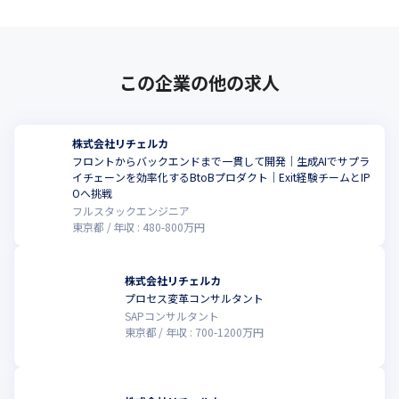
┗ 顧客要望とプロダクトの提供価値をすり合わせた要件定義のリ
ード
• 生成AIを活用したモックアップ／プロトタイプ開発

この企業の他の求人
生成AIを活用し、提案段階でのモックアップや簡易プロトタイプ
を迅速に作成

┗ 顧客との認識合わせや要件検証を高速に行い、開発着手前に実
用性・価値を明確化

株式会社リチェルカ
┗ モック開発の過程で得られたフィードバックを要件定義・
フロントからバックエンドまで一貫して開発｜生成AIでサプラ
イチェーンを効率化するBtoBプロダクト｜Exit経験チームとIP
UI/UX改善へ即反映
Oへ挑戦
フルスタックエンジニア
・プロジェクト推進・マネジメント

東京都
年収 :
480
-
800
万円
┗ 各プロジェクトにおけるWBS（作業分解構成図）の作成、進行
管理

┗ 開発スケジュール・マイルストーンの策定と管理

株式会社リチェルカ
┗ リスク・品質・スケジュールの総合的なプロジェクトマネジメ
プロセス変革コンサルタント
ント

SAPコンサルタント
┗ 多様なステークホルダー間の調整と意思統一を図りながらプロ
東京都
年収 :
700
-
1200
万円
ジェクトを推進