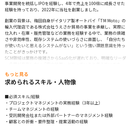
事業開発を統括しIPOを経験し、4年で売上を100倍に成長させた
経験を持っており、2022年に当社を創業しました。
創業の背景は、梅田自身がイタリア製オートバイ「TM Moto」の
輸入代理店である株式会社うえさか貿易の事業を承継し、実際に
仕入れ・在庫・販売管理などの業務を経験する中で、業務の煩雑
さや非効率性、既存システムの使いづらさに直面し、「自分たち
が使いたいと思えるシステムがない」という強い課題意識を持っ
たことがきっかけです。

SCM領域は業務の複雑さからSaaS化が遅れており、明確なリーダ
ー企業が存在しない「空白地帯」となっていると考えています。
これまで事業を牽引してきた経験からも、この未開拓の市場にこ
もっと見る
そ大きなチャンスがあると考え、SCM領域に挑戦しています。
求められるスキル・人物像
＜主なサービス概要＞

・『RECERQA』

■必須スキル/経験

-  仕入・在庫・販売管理といったサプライチェーン領域において、
・プロジェクトマネジメントの実務経験（3年以上）

専門的な業務知識を持たずとも、迷うことなく業務を遂行するこ
・チームマネジメントの経験

とができるサービスです。
・受託開発会社または外部パートナーのマネジメント経験

・顧客との折衝・要件整理・提案活動の経験
・『RECERQA Scan』

-  請求書をはじめとした書類をAIで簡単に"データ化"することが