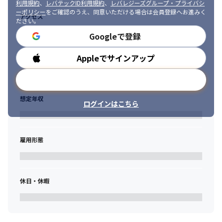
利用規約
、
レバテックID利用規約
、
レバレジーズグループ・プライバシ
プロダクトはまだ完成されておらず、「これから作る」フェーズ
ーポリシー
をご確認のうえ、同意いただける場合は会員登録へお進みく
アクセス
だからこそ、PM自身が顧客の声を深く理解し、顧客と一緒に仕様
ださい。
を作り込む姿勢が求められます。セールス、CS、エンジニア、デ
Googleで登録
ザイナーなど多職種と連携しながら、プロダクトの核を担うコア
メンバーとして活躍していただきます。
Appleでサインアップ
勤務時間
▼ 本ポジションのポイント

• リチェルカPMの特徴：パッケージカスタマイズではなく、“何を
メールアドレスで登録
作るか”の定義から参画

• 「創る」PM：顧客の声と課題をもとに、要件をゼロから設計。
想定年収
ログインはこちら
プロダクトを一緒に作りあげる！

• 全員開発のカルチャー：開発現場に深く関与し、エンジニアと一
体となってプロジェクトを推進

• 社会的インパクトの大きさ：大手企業までも、業務そのものをや
雇用形態
りかたを変革する

• 急成長SaaSスタートアップの中核人材：スピード感と裁量のあ
る環境で、事業の進化を牽引
休日・休暇
▼ 具体的な業務内容

・顧客理解と要件定義

┗ 顧客との対話を通じて、現状業務（As-is）と理想状態（To-
be）を明確化し、根本課題を特定
