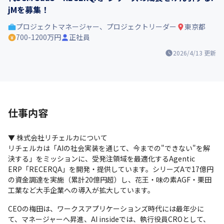
jMを募集！
プロジェクトマネージャー、プロジェクトリーダー
東京都
700-1200万円
正社員
2026/4/13
更新
仕事内容
▼ 株式会社リチェルカについて

リチェルカは「AIの社会実装を通じて、今までの"できない"を解
決する」をミッションに、受発注領域を最適化するAgentic 
ERP「RECERQA」を開発・提供しています。シリーズAで17億円
の資金調達を実施（累計20億円超）し、花王・味の素AGF・栗田
工業など大手企業への導入が拡大しています。
CEOの梅田は、ワークスアプリケーションズ時代には最年少に
て、マネージャーへ昇進、AI insideでは、執行役員CROとして、