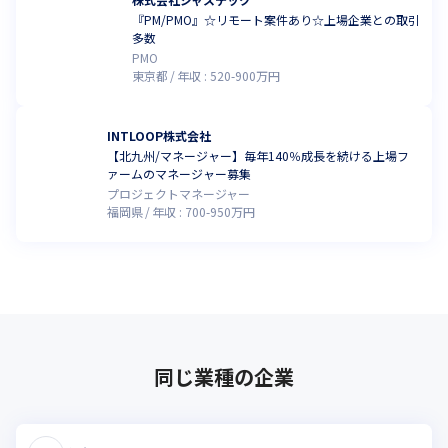
『PM/PMO』☆リモート案件あり☆上場企業との取引
多数
PMO
東京都
年収 :
520
-
900
万円
INTLOOP株式会社
【北九州/マネージャー】毎年140％成長を続ける上場フ
ァームのマネージャー募集
プロジェクトマネージャー
福岡県
年収 :
700
-
950
万円
同じ業種の企業