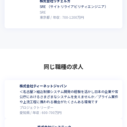
株式会社リチェルカ
SRE （サイトリライアビリティエンジニア）
SRE
東京都
年収 :
700
-
1200
万円
同じ職種の求人
株式会社ティーネットジャパン
＜名古屋＞組込制御システム開発の経験を活かし日本の企業や官
公庁におけるさまざまなシステムを支えませんか／プライム案件
や上流工程に携われる機会がたくさんある環境です
プロジェクトリーダー
愛知県
年収 :
600
-
700
万円
株式会社ジャステック