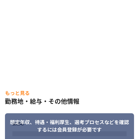
できるサービスです。

- 従来、OCR領域にて課題として取り上げられていた「各書類上に
おける読み取りたい項目」の設定が不要で、誰でも簡単に使い始
められることを可能にしました。
▼ 募集背景

サービスのローンチ以来、多くの企業様にご好評をいただき、導
入件数・お問い合わせともに右肩上がりで成長を続けています。
さらに、テクノロジーの進化とRECERQAの機能拡充に伴い、より
高度で複雑なご相談を受ける機会が増えてきました。そこで組織
体制を強化すべく、新たにPMポジションを立ち上げ、仲間を募集
します。
▼ 業務内容

プロジェクトマネージャー（PM）として、『RECERQA』の開発
もっと見る
全体を横断的にリードしていただくポジションです。

勤務地・給与・その他情報
一般的なPMが「既存パッケージの改善」や「顧客要望の取捨選
択」に注力するのに対し、リチェルカのPMは、自らが生成AIを活
用したモック開発を行うため、“何を作るべきか”の定義から参画
想定年収、待遇・福利厚生、
選考プロセスなどを確認
します。顧客にとって本当に価値のあるものを一から設計し、エ
勤務地
するには会員登録が必要です
ンジニアと共にプロダクトを形にしていく、事業の基盤となる存
在です。
