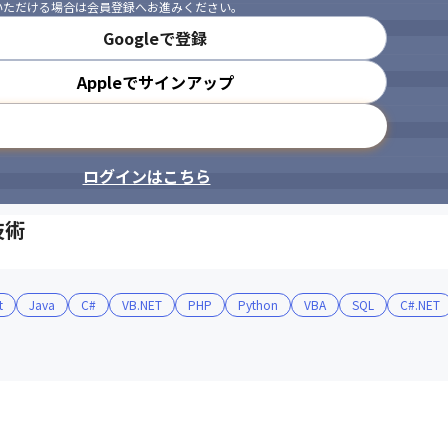
いただける場合は会員登録へお進みください。
Googleで登録
Appleでサインアップ
メールアドレスで登録
ログインはこちら
技術
t
Java
C#
VB.NET
PHP
Python
VBA
SQL
C#.NET