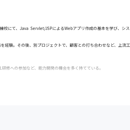
にて、Java Servlet/JSPによるWebアプリ作成の基本を学び、
務を経験。その後、別プロジェクトで、顧客との打ち合わせなど、上流
L研修への参加など、能力開発の機会を多く持てている。
管理を行なう中で、主体的に業務改善に取り組めるように。プロジェク
。言語はC++やJavaなどを３年半ほど経験。
向けた研修に参加。その後は社内業務における業務効率化システムの開発プ