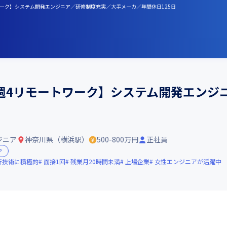
ワーク】システム開発エンジニア／研修制度充実／大手メーカ／年間休日125日
週4リモートワーク】システム開発エンジ
ジニア
神奈川県（横浜駅）
500-800万円
正社員
P
新技術に積極的
面接1回
残業月20時間未満
上場企業
女性エンジニアが活躍中