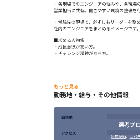
・各現場でのエンジニアの悩みや、各現場
　現在、受託開発・自社開発を強化しており、
営業担当に共有。働きやすい環境の整備を
「受託開発事業部」の創生を目指している
・常駐先の現場で、必ずしもリーダーを務
◆キャリアについて

社内のエンジニアをまとめるイメージです
「最新技術に関わりたい」「マネジメント
りのなかった分野へのチャレンジも大歓迎
■求める人物像

・成長意欲が高い方。

◆最先端領域が強み

・チャレンジ精神がある方。
近年、急速に発展しているAR/VR・AIの技
当社はいち早く着手し、事業化に成功してい
最先端技術を活用した新たなビジネス創出に
当社の大きな強みです。
◆研修制度・勉強会

もっと見る
会社主導のスキルアップ研修に加えて、エ
勤務地・給与・その他情報
■PM/PL研修

■課題別テクニカル研修

■トレンド技術研修

勤務地
■e-Learning
選考プ
アクセス
利用規約
、
レバテ