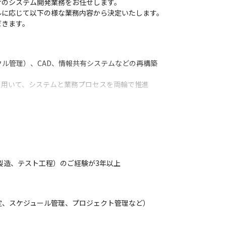
のシステム開発業務をお任せします。

に応じて以下の様な業務内容から決定いたします。

だきます。
ル管理）、CAD、情報共有システムなどの再構築

用いて、システムと業務プロセスを両輪で推進

割
ら高い評価をいただきながら仕事をしています。

つながれており、数カ月ごとの定期イベントで絆を強めあっているような
製造、テスト工程）のご経験が3年以上
り、神奈川県央を中心に働きたいと考えている方は、

上げ是非一緒になってお客様の課題解決をしていきましょう。
い中核となりご活躍いただける方、大歓迎です！
定、スケジュール管理、プロジェクト管理など）