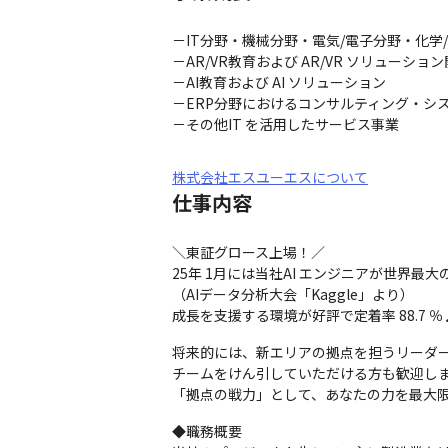
－IT分野・機械分野・電気/電子分野・化学
－AR/VR教育および AR/VR ソリューション
－AI教育および AI ソリューション

－ERP分野におけるコンサルティング・シス
－その他IT を活用したサービス事業
株式会社エスユーエスについて
仕事内容
＼東証グロース上場！／

25年 1月には当社AI エンジニアが世界
（AIデータ分析大会「Kaggle」より）

成長を支援する環境が好評で定着率 88.7 ％
将来的には、新エリアの拠点を担うリーダー
チームをけん引していただける方も歓迎しま
「拠点の戦力」として、あなたの力を最大
◆職務概要
