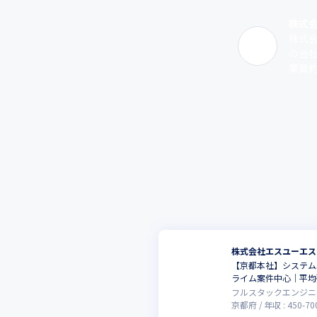
大手クライアントの請負案件を担当。テッ
株式
株式
■入社後に向上した能力

の会
リーダー業務を通して、工数管理や報告の精
業員約
■成長による変化

管理業務にもチャレンジできるようになった
株式会社エスユーエス
【京都本社】システム
ライム案件中心｜平均
フルスタックエンジニ
京都府
年収 :
450
-
70