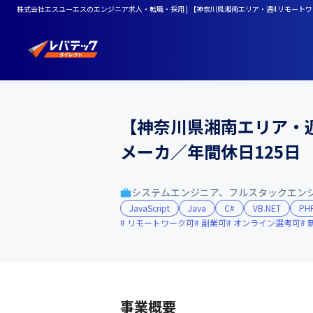
株式会社エスユーエスのエンジニア求人・転職・採用 | 【神奈川県湘南エリア・週4リモート
【神奈川県湘南エリア・
メーカ／年間休日125日
システムエンジニア、フルスタックエン
JavaScript
Java
C#
VB.NET
PH
リモートワーク可
副業可
オンライン選考可
事業概要