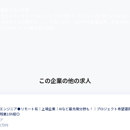
クリードとしてPMと共にプロジェクトを牽引。大規模案件へと成長させ
会社エスユーエス
会社エスユーエス・元エンジニアの代表は「エンジニアが幸せになれな
社は存在する必要がない。」と言います。1999年の創業以来、成長を続
度が高まった。また、iOSアプリ開発のスキルもアップ。
2,596名、8つの拠点まで成長･･･
ことで、年収約200万円アップを実現できた。
この企業の他の求人
エンジニア◆リモート有｜上場企業｜AIなど最先端分野も！｜プロジェクト希望選
残業10h程◎
ア
0
万円