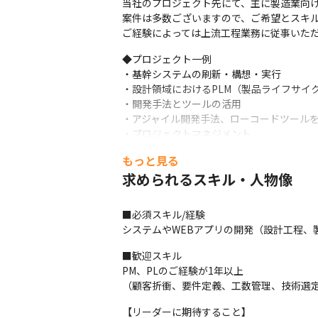
当社のプロジェクト先にて、主に製造業向け
案件は多数ございますので、ご希望とスキル
ご経験によっては上流工程業務に従事いた
◆プロジェクト一例

・基幹システムの刷新・構想・実行

・設計領域におけるPLM（製品ライフサイク
・開発手法とツールの活用

・アジャイル開発手法、ローコードツールを
・プロジェクトマネジメント

・システム刷新におけるPM・SEとしての役
もっと見る
◆仕事のやりがい

求められるスキル・人物像
神奈川県央だけでも数多くの仲間がお客様か
その仲間それぞれが強いコミュニティーで
■必須スキル/経験

システムやWEBアプリの開発（設計工程、
エスユーエスではAI教育にも力を入れてお
AIなどの最新技術を学びながら市場価値を
■歓迎スキル

PM、PLのご経験が1年以上

※神奈川県央の新しい拠点の立ち上げに伴
（顧客折衝、要件定義、工数管理、技術選
▽当社の魅力

【リーダーに期待すること】

◆受託開発・自社開発プロジェクト増加中
