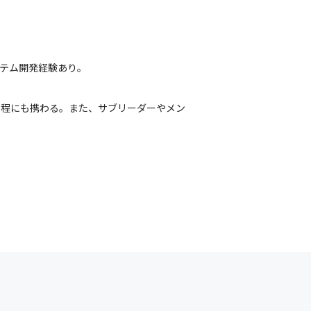
システム開発経験あり。
工程にも携わる。また、サブリーダーやメン
トへの貢献実感が高まった。
ロジェクトへ。副リーダーを務める。現在は、