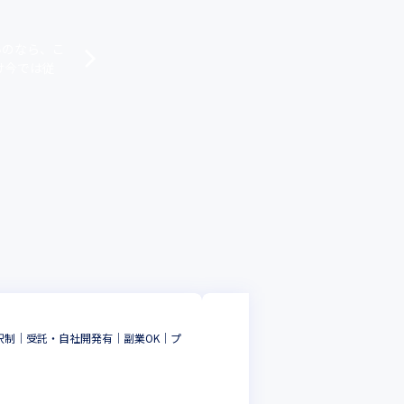
た立役者となる。
いのなら、こ
け今では従
株式会社エスユーエ
択制｜受託・自社開発有｜副業OK｜プ
【滋賀】システムエ
程｜定着率88.7%
フルスタックエンジ
滋賀県
年収 :
450
-
7