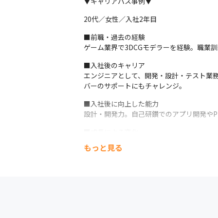
▼キャリアパス事例▼
20代／女性／入社2年目
■前職・過去の経験

ゲーム業界で3DCGモデラーを経験。職業訓練校
■入社後のキャリア

エンジニアとして、開発・設計・テスト業
バーのサポートにもチャレンジ。
■入社後に向上した能力

設計・開発力。自己研鑽でのアプリ開発やP
■成長による変化

サブリーダーとして、後輩育成やメンバー
もっと見る
30代／男性／入社６年目
■前職・過去の経験

大規模システムのコーディング作業を一部担当
■入社後のキャリア

入社後はLinux/LinuCの資格取得に