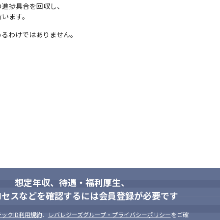
の進捗具合を回収し、
PL・PMニーズも増えてきております。

行います。
ため、経験次第で、早期からリーダーやマネジメントを担うポジション
めるわけではありません。
。
にチャレンジしたい」「独立を果たしたい」など、あなたの希望に応じ
。管理職、テックリードエンジニア、フリーランス・・・あらゆる選択
術領域の開発に、

ます。

取り組める環境や文化があることが、

ンジニア自身が企画し、講師を務める「勉強会」の推進も行っています。
想定年収、待遇・福利厚生、
ロセスなどを確認するには会員登録が必要です
ックID利用規約
、
レバレジーズグループ・プライバシーポリシー
をご確