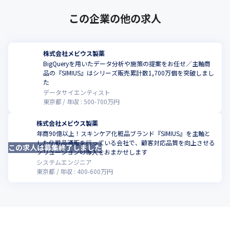
この企業の他の求人
株式会社メビウス製薬
BigQueryを用いたデータ分析や施策の提案をお任せ／主軸商
品の『SIMIUS』はシリーズ販売累計数1,700万個を突破しまし
た
データサイエンティスト
東京都
年収 :
500
-
700
万円
株式会社メビウス製薬
年商90億以上！スキンケア化粧品ブランド『SIMIUS』を主軸と
した化粧品通販を行っている会社で、顧客対応品質を向上させる
この求人は募集終了しました
ソリューションの導入をおまかせします
システムエンジニア
東京都
年収 :
400
-
600
万円