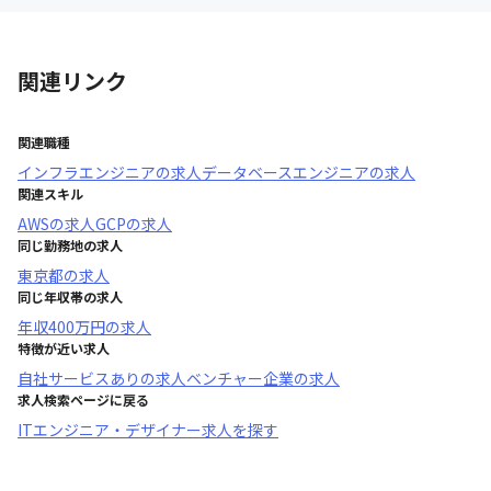
関連リンク
関連職種
インフラエンジニア
の求人
データベースエンジニア
の求人
関連スキル
AWS
の求人
GCP
の求人
同じ勤務地の求人
東京都
の求人
同じ年収帯の求人
年収
400万円
の求人
特徴が近い求人
自社サービスあり
の求人
ベンチャー企業
の求人
求人検索ページに戻る
ITエンジニア・デザイナー求人を探す