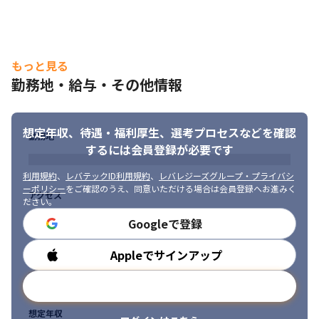
もっと見る
勤務地・給与・その他情報
想定年収、待遇・福利厚生、
選考プロセスなどを確認
勤務地
するには会員登録が必要です
利用規約
、
レバテックID利用規約
、
レバレジーズグループ・プライバシ
ーポリシー
をご確認のうえ、同意いただける場合は会員登録へお進みく
アクセス
ださい。
Googleで登録
Appleでサインアップ
勤務時間
メールアドレスで登録
想定年収
シリーズ販売累計数1,700万個を突破した大人気シリーズです。