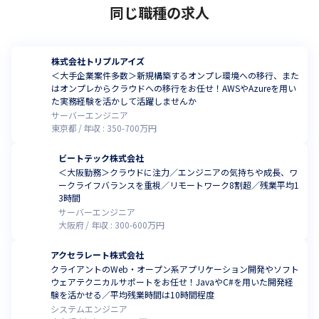
同じ職種の求人
株式会社トリプルアイズ
＜大手企業案件多数＞新規構築するオンプレ環境への移行、また
はオンプレからクラウドへの移行をお任せ！AWSやAzureを用い
た実務経験を活かして活躍しませんか
サーバーエンジニア
東京都
年収 :
350
-
700
万円
ビートテック株式会社
＜大阪勤務＞クラウドに注力／エンジニアの気持ちや成長、ワ
ークライフバランスを重視／リモートワーク8割超／残業平均1
3時間
サーバーエンジニア
大阪府
年収 :
300
-
600
万円
アクセラレート株式会社
クライアントのWeb・オープン系アプリケーション開発やソフト
ウェアテクニカルサポートをお任せ！JavaやC#を用いた開発経
験を活かせる／平均残業時間は10時間程度
システムエンジニア