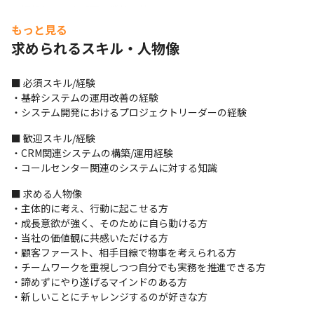
・情報システム部門の機能の拡充

・ワークフローの整備やRPAによる社内IT化の推進
もっと見る
求められるスキル・人物像
＜開発環境＞

・タスク管理ツールはBacklog、コミュニケーションツールは
Slackを活用しています
■ 必須スキル/経験

・基幹システムの運用改善の経験

＜業務事例＞

・システム開発におけるプロジェクトリーダーの経験
・コールセンターDXに向け、応対品質向上のためのAIツールを導
入

■ 歓迎スキル/経験

・Cloud ETLサービスとBigQueryを用いた、モダンなデータウェ
・CRM関連システムの構築/運用経験

アハウスの構築

・コールセンター関連のシステムに対する知識
・AIを活用したデータ因子分析

■ 求める人物像

・Tableauを用いた施策結果の可視化 
・主体的に考え、行動に起こせる方

■ この仕事の面白み、魅力

・成長意欲が強く、そのために自ら動ける方

・多くのユーザーに愛されている製品の開発に、エンジニアリン
・当社の価値観に共感いただける方

グの観点から携わることができます

・顧客ファースト、相手目線で物事を考えられる方

・少数精鋭組織のため、裁量を持って開発を進めることが可能で
・チームワークを重視しつつ自分でも実務を推進できる方

す

・諦めずにやり遂げるマインドのある方

・自社内のユーザーのためのソリューション導入を行うため、ユ
・新しいことにチャレンジするのが好きな方
ーザーの声を聞きながら、寄り添った開発を行うことが可能です