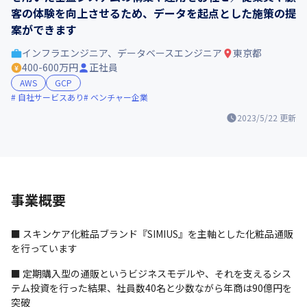
客の体験を向上させるため、データを起点とした施策の提
案ができます
インフラエンジニア、データベースエンジニア
東京都
400-600万円
正社員
AWS
GCP
自社サービスあり
ベンチャー企業
2023/5/22
更新
事業概要
■ スキンケア化粧品ブランド『SIMIUS』を主軸とした化粧品通販
を行っています
■ 定期購入型の通販というビジネスモデルや、それを支えるシス
テム投資を行った結果、社員数40名と少数ながら年商は90億円を
突破