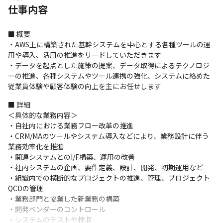
仕事内容
■ 概要

・AWS上に構築された基幹システムを中心とする各種ツールの運
用や導入、活用の推進をリードしていただきます

・データを起点とした施策の提案、データ取得によるテクノロジ
ーの推進、各種システムやツール連携の強化、システムに絡めた
従業員体験や顧客体験の向上を主にお任せします
■ 詳細

＜具体的な業務内容＞

・自社内における業務フロー改革の推進

・CRM/MAのツールやシステム導入などにより、業務設計に伴う
業務効率化を推進

・関連システムとのI/F構築、運用の改善

・社内システムの企画、要件定義、設計、開発、初期運用など

・組織内での横断的なプロジェクトの推進、管理、プロジェクト
QCDの管理

・業務部門と協業した新業務の構築　

・開発ベンダーのコントロール　

・システムのテストや検収
