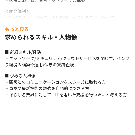
・病院における、院内ネットワークの構築　
＜開発体制＞

・2～3名のメンバーで、小規模案件を進めることが多いです

・年に数件程度、複数のメンバーで大規模案件を担当することも
もっと見る
あります

求められるスキル・人物像
・案件の進め方や解決手段は、リーダーと相談しながら進めます
■ この仕事の面白み、魅力

■ 必須スキル/経験

・プロジェクトの最上流から携われるので、顧客の課題をダイレ
・ネットワーク/セキュリティ/クラウドサービスを問わず、インフ
クトに解決できます

ラ環境の構築や運用/保守の実務経験
・ネットワークやサーバー、セキュリティをはじめとする、イン
フラに関わるさまざまな技術を駆使できるので、専門的な知見を
■ 求める人物像

得られます

・顧客とのコミュニケーションをスムーズに取れる方

・交通システムや医療システム、ビルシステムなど、あらゆる業
・資格や最新技術の勉強を自発的にできる方

界のシステムに携われます
・あらゆる業界に対して、ITを用いた支援を行いたいと考える方