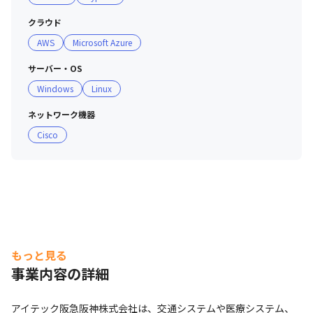
た社員に対して、奨励金（一時金）を支給

クラウド
・テクニカルスキル認定制度：社員一人ひとりの自律的な
AWS
Microsoft Azure
能力開発を促進

・i-TECコンベンション：プロジェクトの成果報告や新規
サーバー・OS
ビジネスの提案を行う社内イベントを実施

Windows
Linux
・技術交流会：最新技術をテーマとした交流会を実施
ネットワーク機器
Cisco
もっと見る
事業内容の詳細
アイテック阪急阪神株式会社は、交通システムや医療システム、