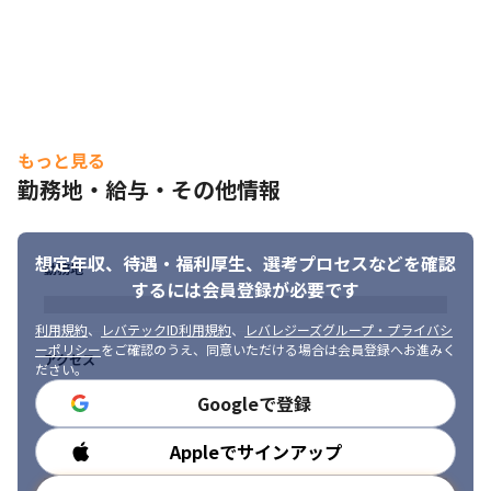
もっと見る
勤務地・給与・その他情報
想定年収、待遇・福利厚生、
選考プロセスなどを確認
勤務地
するには会員登録が必要です
利用規約
、
レバテックID利用規約
、
レバレジーズグループ・プライバシ
ーポリシー
をご確認のうえ、同意いただける場合は会員登録へお進みく
アクセス
ださい。
Googleで登録
Appleでサインアップ
勤務時間