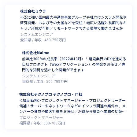
株式会社ミウラ
不況に強い国内最大手通信事業グループ会社向けシステム開発や
研究開発、およびその支援などを受注！幅広い活躍と長期的なキ
ャリア形成が可能／リモートワークできる環境で働きませんか
システムエンジニア
愛知県
年収 :
450
-
750
万円
株式会社Malme
前年比300%の成長率（2022年10月）！建設業界のDXを進める
自社プロダクト（Webアプリケーション）の開発をお任せ／専
門的な知見を活かした開発ができます
システムエンジニア
東京都
年収 :
500
-
799
万円
株式会社テクノプロ テクノプロ・IT社
＜福岡勤務＞プロジェクトマネージャー・プロジェクトリーダー
候補！サーバーやネットワークなどのインフラ関連の案件の、メ
ンバーの育成や顧客折衝をお任せ／派遣から請負へ業務の切替え
を推進している支店
プロジェクトマネージャー
福岡県
年収 :
500
-
700
万円