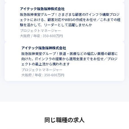
アイテック阪急阪神株式会社
阪急阪神東宝グループ！さまざまな顧客のITインフラ構築プロジ
ェクトにおける、顧客対応やWBSの作成をお任せ／これまでの経
験を活かして、リーダーとして活躍しませんか
プロジェクトマネージャー
大阪府
年収 :
350
-
600
万円
アイテック阪急阪神株式会社
阪急阪神東宝グループ！鉄道・医療などの幅広い業種の顧客に
向けた、ITインフラの提案から運用支援までをお任せ／プロジ
ェクトの最上流から携われます
プロジェクトマネージャー
大阪府
年収 :
350
-
600
万円
同じ職種の求人