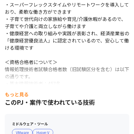
・スーパーフレックスタイムやリモートワークを導入して
おり、柔軟な働き方ができます

・子育て世代向けの家族給や育児/介護休暇があるので、
子育てや介護と両立しながら働けます

・健康経営への取り組みや実践が表彰され、経済産業省の
「健康経営優良法人」に認定されているので、安心して働
ける環境です

＜資格合格者について＞

情報処理技術者試験合格者数（旧試験区分を含む）は以下
の通りです。

・基本情報技術者：457名

・応用情報技術者：196名

もっと見る
・高度情報技術者：164名

このPJ・案件で使われている技術
※その他、Oracle、Microsoft認定、SAP認定、Javaなど

＜資格支援や勉強会について＞

ミドルウェア・ツール
以下の制度や交流会があります。

VMware
Hyper-V
・資格取得奨励金支給制度：会社が指定する資格を取得し