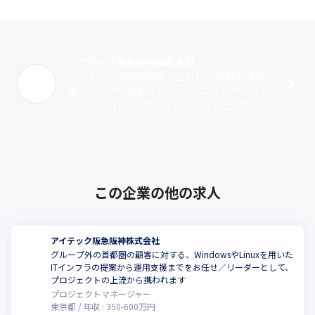
アイテック阪急阪神株式会社
アイテック阪急阪神株式会社は、阪急阪神東
宝グループの企業の1つで、システムやネット
ワークに対し、ICTソリューションビジネス
を展開しているSIerです。列車の運行やビル
を管理するシステムの展開、ECサ･･･
この企業の他の求人
アイテック阪急阪神株式会社
グループ外の首都圏の顧客に対する、WindowsやLinuxを用いた
ITインフラの提案から運用支援までをお任せ／リーダーとして、
プロジェクトの上流から携われます
プロジェクトマネージャー
東京都
年収 :
350
-
600
万円