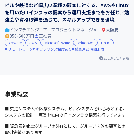
ビルや鉄道など幅広い業種の顧客に対する、AWSやLinux
を用いたITインフラの提案から運用支援までをお任せ／勉
強会や資格取得を通じて、スキルアップできる環境
インフラエンジニア、プロジェクトマネージャー
大阪府
350-600万円
正社員
VMware
AWS
Microsoft Azure
Windows
Linux
リモートワーク可
フレックス制度あり
残業月20時間未満
2023/5/17
更新
事業概要
■ 交通システムや医療システム、ビルシステムをはじめとする、
システムの設計・管理や社内のITインフラの構築を行っています
■ 阪急阪神東宝グループのSIerとして、グループ内外の顧客との
取引実績があります