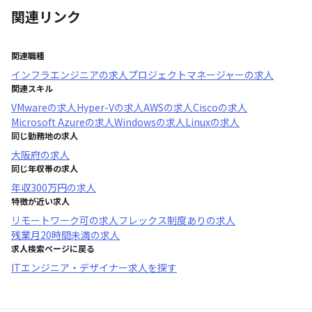
関連リンク
関連職種
インフラエンジニア
の求人
プロジェクトマネージャー
の求人
関連スキル
VMware
の求人
Hyper-V
の求人
AWS
の求人
Cisco
の求人
Microsoft Azure
の求人
Windows
の求人
Linux
の求人
同じ勤務地の求人
大阪府
の求人
同じ年収帯の求人
年収
300万円
の求人
特徴が近い求人
リモートワーク可
の求人
フレックス制度あり
の求人
残業月20時間未満
の求人
求人検索ページに戻る
ITエンジニア・デザイナー求人を探す