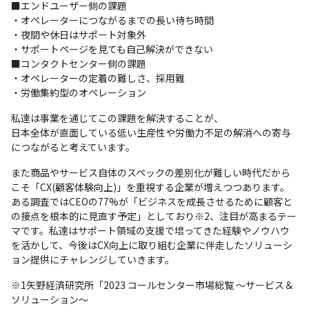
■エンドユーザー側の課題

・オペレーターにつながるまでの長い待ち時間

・夜間や休日はサポート対象外

・サポートページを見ても自己解決ができない

■コンタクトセンター側の課題

・オペレーターの定着の難しさ、採用難

・労働集約型のオペレーション
私達は事業を通じてこの課題を解決することが、

日本全体が直面している低い生産性や労働力不足の解消への寄与
につながると考えています。
また商品やサービス自体のスペックの差別化が難しい時代だから
こそ「CX(顧客体験向上)」を重視する企業が増えつつあります。
ある調査ではCEOの77%が「ビジネスを成長させるために顧客と
の接点を根本的に見直す予定」としており※2、注目が高まるテー
マです。私達はサポート領域の支援で培ってきた経験やノウハウ
を活かして、今後はCX向上に取り組む企業に伴走したソリューシ
ョン提供にチャレンジしていきます。
※1矢野経済研究所「2023 コールセンター市場総覧 ～サービス＆
ソリューション～
