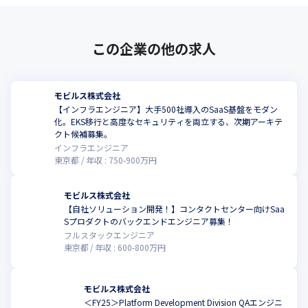
この企業の他の求人
モビルス株式会社
【インフラエンジニア】大手500社導入のSaaS基盤をモダン
化。EKS移行と高度なセキュリティを両立する、次期アーキテ
こ
クト候補募集。
インフラエンジニア
東京都
年収 :
750
-
900
万円
モビルス株式会社
【自社ソリューション開発！】コンタクトセンター向けSaa
こ
Sプロダクトのバックエンドエンジニア募集！
フルスタックエンジニア
東京都
年収 :
600
-
800
万円
モビルス株式会社
＜FY25＞Platform Development Division QAエンジニ