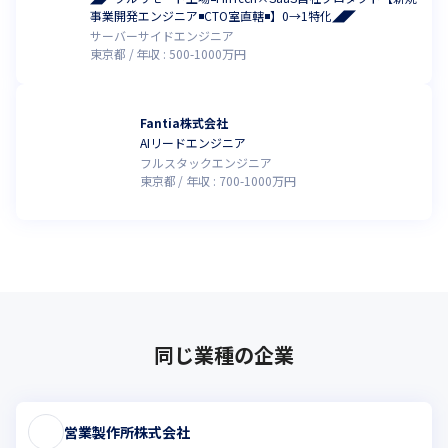
事業開発エンジニア◾️CTO室直轄◾️】0→1特化◢◤
サーバーサイドエンジニア
東京都
年収 :
500
-
1000
万円
Fantia株式会社
AIリードエンジニア
フルスタックエンジニア
東京都
年収 :
700
-
1000
万円
同じ業種の企業
営業製作所株式会社