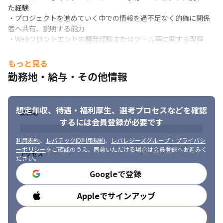
た経験

・プロジェクトを進めていく中での情報を過不足なく的確に関係
者へ共有、説明する能力

・Webフロントエンドの開発経験またはツール等に関する理解
【求める人物像】

もっと見る
・顧客思考でのものづくりができる方

勤務地・給与・その他情報
・足りないスキルや苦手分野を補う努力ができ、貪欲にスキルア
ップを目指せる方

・スピードを意識し、最後まで仕事をやり遂げる責任感のある方

想定年収、待遇・福利厚生、
選考プロセスなどを確認
・周囲とコミュニケーションをとり幅広い業務に取り組める方

勤務地
・自律的で能動的に業務に向き合える方
するには会員登録が必要です
利用規約
、
レバテックID利用規約
、
レバレジーズグループ・プライバシ
ーポリシー
をご確認のうえ、同意いただける場合は会員登録へお進みく
アクセス
ださい。
Googleで登録
Appleでサインアップ
勤務時間
メールアドレスで登録