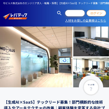
モビルス株式会社のエンジニア求人・転職・採用 | 【生成AI×SaaS】テックリード募集！部
会員登録
ログイン
人材をお探しの企業様はこちら
マッチ率
【生成AI×SaaS】テックリード募集！部門横断的な技術
導入やアーキテクチャの改善｜顧客体験を変革する自社プ