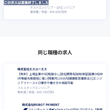
この求人は募集終了しました
こ
ア／202505
テストエンジニア・QAエンジニア
東京都
年収 :
450
-
600
万円
同じ職種の求人
株式会社エスユーエス
【熊本】上場企業のSE|転勤なし|自社開発有|前給保証|副業OK|AR
VR等最先端領域に強い|残業月11h以内|健康経営優良法人|エンジ
ニアファースト◎案件や働き方の相談可能
フルスタックエンジニア
熊本県
年収 :
600
-
799
万円
株式会社ROBOT PAYMENT
◢◤フルリモート上場◾️FinTech×SaaS自社プロダクト【新規