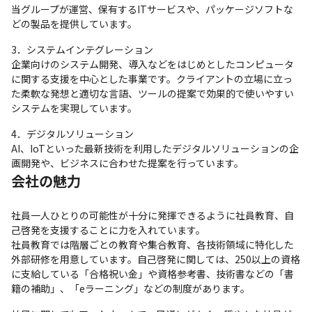
当グループが運営、保有するITサービスや、パッケージソフトな
どの製品を提供しています。
3．システムインテグレーション

企業向けのシステム開発、導入などをはじめとしたコンピュータ
に関する支援を中心とした事業です。クライアントの立場に立っ
た柔軟な発想と適切な言語、ツールの提案で効果的で使いやすい
システムを実現しています。
4．デジタルソリューション

AI、IoTといった最新技術を利用したデジタルソリューションの企
画開発や、ビジネスに合わせた提案を行っています。
会社の魅力
社員一人ひとりの可能性が十分に発揮できるように社員教育、自
己啓発を支援することに力を入れています。

社員教育では階層ごとの教育や集合教育、各技術領域に特化した
外部研修を用意しています。自己啓発に関しては、250以上の資格
に支給している「合格祝い金」や資格参考書、技術書などの「書
籍の補助」、「eラーニング」などの制度があります。 