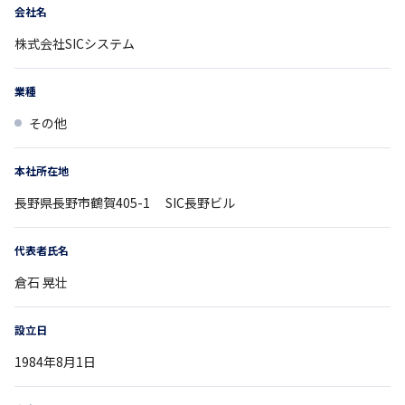
会社名
株式会社SICシステム
業種
その他
本社所在地
長野県
長野市鶴賀405-1
SIC長野ビル
代表者氏名
倉石 晃壮
設立日
1984年8月1日