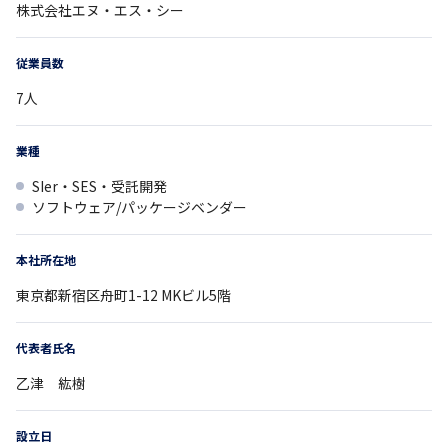
株式会社エヌ・エス・シー
従業員数
7
人
業種
SIer・SES・受託開発
ソフトウェア/パッケージベンダー
本社所在地
東京都
新宿区舟町1-12
MKビル5階
代表者氏名
乙津 紘樹
設立日