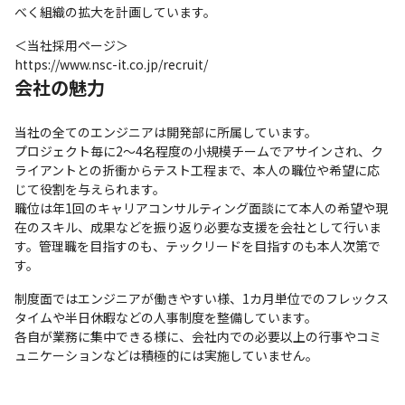
べく組織の拡大を計画しています。
＜当社採用ページ＞

https://www.nsc-it.co.jp/recruit/
会社の魅力
当社の全てのエンジニアは開発部に所属しています。

プロジェクト毎に2～4名程度の小規模チームでアサインされ、ク
ライアントとの折衝からテスト工程まで、本人の職位や希望に応
じて役割を与えられます。

職位は年1回のキャリアコンサルティング面談にて本人の希望や現
在のスキル、成果などを振り返り必要な支援を会社として行いま
す。管理職を目指すのも、テックリードを目指すのも本人次第で
す。
制度面ではエンジニアが働きやすい様、1カ月単位でのフレックス
タイムや半日休暇などの人事制度を整備しています。

各自が業務に集中できる様に、会社内での必要以上の行事やコミ
ュニケーションなどは積極的には実施していません。