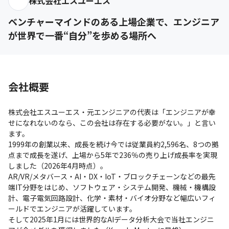
株式会社エスユーエス
ベンチャーマインドのある上場企業で、エンジニア
が世界で一番“自分”を歩める場所へ
会社概要
株式会社エスユーエス・元エンジニアの代表は「エンジニアが幸
せになれないのなら、この会社は存在する必要がない。」と言い
ます。

1999年の創業以来、成長を続け今では従業員約2,596名、8つの拠
点まで成長を遂げ、上場から5年で236％の売り上げ成長率を実現
しました（2026年4月時点）。

AR/VR/メタバース・AI・DX・IoT・ブロックチェーンなどの最先
端IT分野をはじめ、ソフトウェア・システム開発、機械・機構設
計、電子電気回路設計、化学・素材・バイオ分野など幅広いフィ
ールドでエンジニアが活躍しています。

そして2025年1月には世界的なAIデータ分析大会で当社エンジニ