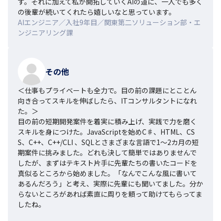
す。それに加えて私が開拓していくAIの道に、一人でも多く
の後輩が続いてくれたら嬉しいなと思っています。
AIエンジニア／入社9年目／関東第二ソリューション部・エ
ンジニアリング課
その他
＜仕事もプライベートも全力で。目の前の課題にとことん
向き合ってスキルを伸ばしたら、ITコンサルタントになれ
た。＞

目の前の短期開発案件を着実に積み上げ、実践で力を磨く
スキルを身につけた。JavaScriptを始めC♯、HTML、CS
S、C++、C++/CLI 、SQLとさまざまな言語で1～2カ月の短
期案件に挑みました。どれも決して簡単ではありませんで
したが、まずはテキスト片手に先輩たちの書いたコードを
真似るところから始めました。「なんでこんな風に書いて
あるんだろう」と考え、実際に先輩にも聞いてました。分か
らないところがあれば素直に周りを頼って助けてもらってま
したね。
