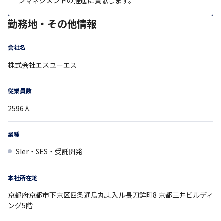
ンマネジメントの推進に貢献します。
勤務地・その他情報
会社名
株式会社エスユーエス
従業員数
2596
人
業種
SIer・SES・受託開発
本社所在地
京都府
京都市下京区四条通烏丸東入ル長刀鉾町8
京都三井ビルディ
ング5階