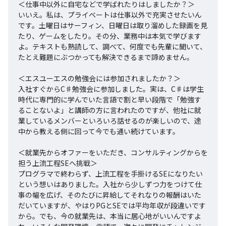
＜仕事中以外に自宅などで学ばれたりはしましたか？＞

いいえ。私は、プライベートは仕事以外で充実させたいん
です。土曜日はサーフィン、日曜日は取り溜めした録画を見
たり、ゲームをしたり。その分、業務中は本気で学びます
よ。テキストも熟読して、調べて、何度でも先輩に聞いて、
たとえ難題にぶつかっても解決できるまで諦めません。

＜エスユーエスの勉強会には参加されましたか？＞

入社すぐからC♯勉強会に参加しました。実は、C♯は学生
時代に専門的に学んでいた言語で割と早い段階で「勉強す
ることないよ」と講師の方に言われたのですが、他社に就
業しているメンバーといろいろ話せるのが楽しいので、途
中から教える側に回って今でも通い続けています。

＜就業先からオファーをいただき、コンサルティングからを
担う上流工程SEへ挑戦＞

プログラマで終わらず、上流工程を手掛けるSEになりたい
という想いはありました。入社から少しずつ力をつけて仕
事の幅を広げ、そのたびに昇給してそれなりの報酬はいた
だいていますが、やはりPGとSEでは平均年収が段違いです
から。でも、今の就業先は、本当に居心地がいいんですよ