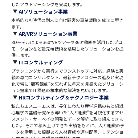
したアウトソーシングを実現します。
AIソリューション事業
本格的なAI時代の到来に向け顧客の事業戦略を成功に導き
ます。
AR/VRソリューション事業
3Dモデルによる360°VRツアーや360°動画を活用したプロ
モーションなど最先端技術を活用したソリューションを提
供します。
ITコンサルティング
プランニングから実行までワンストップに対応、経験と実
績の専門コンサルタント、最新テクノロジーの追及と実現
化で常に“顧客観点”を忘れずに将来を見据えたソリューシ
ョン提案でIT課題の根本的な解決を見い出します。
HRコンサルティング＆テクノロジー事業
私たちエスユーエスは、長年にわたり産学連携のもと組織
心理学の基礎研究から導いた“人と組織”を可視化するアセ
スメント・サーベイの開発とデータ解析に取り組んできま
した。 そこで積み上げてきた実績をもとに、人と組織のデ
ータを活用した根拠ある人材育成や適材配置、リテンショ