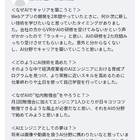
＜なぜAIでキャリアを築こうと？＞

Webアプリの開発を2年間やっていたときに、何か次に新し
い技術を学びたいなと思っていたタイミングがありまし
た。会社の方からVRかAIの研修を受けてみないかという声
がかかったので「ラッキー」と思い、AIの研修を2カ月間み
っちり受けさせてもらいました。意外と分からなくない
し、AI分野でキャリアを築いていこうと思いました。

＜どのようにAI技術を高めた？＞

そのような中で経済産業省のAIエンジニアにおける育成プ
ログラムを見つけ、より実務に近いスキルを高めるために
仕事終わりや土日を使って自己学習を行っていました。

＜なぜAIの“社内勉強会”をやろうと？＞

月1回勉強会に加えてエンジニア1人ひとりが日々コツコツ
勉強できるような風土が必要だなと思い、それをAIの分野
で始めてみようと思いました。

＜AIエンジニアとしての夢は？＞

将来は画像や動画を扱うAI分野に携わりたいなと思っていま