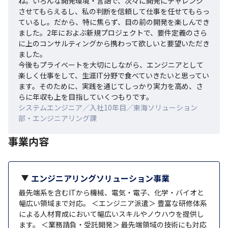
ね。いろんな開発環境・言語で、次々に開発にチャレンジ
させてもらえるし、私の判断を信頼して仕事を任せてもらっ
ているし。だから、特に焦らず、目の前の開発を楽しんでき
ました。2年におよぶ新規プロジェクトで、要件定義のさら
に上のコンサルティングから携わって欲しいと要望いただき
ました。

今後もプライベートを大切にしながら、エンジニアとして
楽しく仕事をして、生涯IT分野で食べていきたいと思ってい
ます。そのために、実践を通じてしっかり実力を高め、さ
らに年収も上を目指していくつもりです。
システムエンジニア／入社10年目／東海ソリューション
部・エンジニアリング課
事業内容
エンジニアリングソリューション事業
最先端系を含むITから機械、電気・電子、化学・バイオと
幅広い領域まで対応。 ＜エンジニア派遣＞ 豊富な研修体系
による人材育成において幅広いスキルやノウハウを提供し
ます。 ＜業務請負・受託開発＞ 最先端領域の技術にも対応