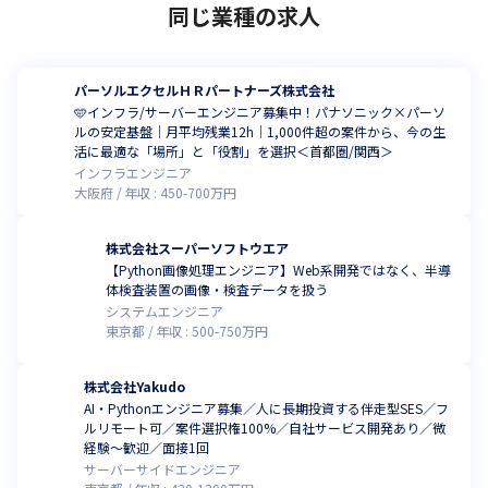
同じ業種の求人
パーソルエクセルＨＲパートナーズ株式会社
🩵インフラ/サーバーエンジニア募集中！パナソニック×パーソ
ルの安定基盤｜月平均残業12h｜1,000件超の案件から、今の生
活に最適な「場所」と「役割」を選択＜首都圏/関西＞
インフラエンジニア
大阪府
年収 :
450
-
700
万円
株式会社スーパーソフトウエア
【Python画像処理エンジニア】Web系開発ではなく、半導
体検査装置の画像・検査データを扱う
システムエンジニア
東京都
年収 :
500
-
750
万円
株式会社Yakudo
AI・Pythonエンジニア募集／人に長期投資する伴走型SES／フ
ルリモート可／案件選択権100%／自社サービス開発あり／微
経験〜歓迎／面接1回
サーバーサイドエンジニア