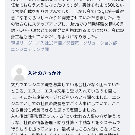
任せてもらうようになったのですが、実はそれまでSQLとい
う言語自体を知りませんでした。しかし今ではSQLが一番得
意になるくらいしっかりと開発させていただきました。そ
の後さらにステップアップし、Javaでの開発経験を積みC言
語・C++・C#などでの開発にも携われるようになり、今は設
計工程も任せていただけるようになりました。
現場リーダー／入社13年目／関西第一ソリューション部・
エンジニアリング課
入社のきっかけ
文系でエンジニア職を募集している会社がなく困っていた
ところ、エスユーエスは文系も受け入れているのを目に
し、そこから企業ページなどをいろいろ調べました。エン
ジニアとしての社員の成長をすごく大事にしていて、ここ
なら自分も成長できると思って志望しました。

入社後は“業務管理システム”といわれる人事の方が使うよ
うな、社員の情報管理・給与計算・申請などをシステムで
行うものを扱っています。 最初はもちろん分からないこと
だらけで、失敗もたくさんありました。でも先輩の助けも