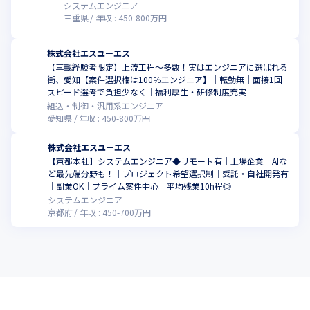
システムエンジニア
三重県
年収 :
450
-
800
万円
株式会社エスユーエス
【車載経験者限定】上流工程～多数！実はエンジニアに選ばれる
街、愛知【案件選択権は100％エンジニア】│転勤無│面接1回
スピード選考で負担少なく│福利厚生・研修制度充実
組込・制御・汎用系エンジニア
愛知県
年収 :
450
-
800
万円
株式会社エスユーエス
【京都本社】システムエンジニア◆リモート有｜上場企業｜AIな
ど最先端分野も！｜プロジェクト希望選択制｜受託・自社開発有
｜副業OK｜プライム案件中心｜平均残業10h程◎
システムエンジニア
京都府
年収 :
450
-
700
万円