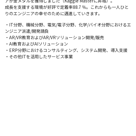
アが金メダルを獲得しました（Kaggle Masterに昇格）。

成長を支援する環境が好評で定着率88.7 ％。これからも一人ひと
りのエンジニアの幸せのために邁進していきます。
・IT分野、機械分野、電気/電子分野、化学/バイオ分野におけるエ
ンジニア派遣/開発請負

・AR/VR教育およびAR/VRソリューション開発/販売

・AI教育およびAIソリューション

・ERP分野におけるコンサルティング、システム開発、導入支援

・その他ITを活用したサービス事業