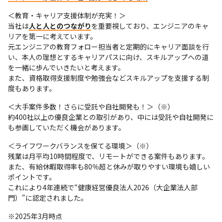
＜教育・キャリア支援体制が充実！＞

当社は
人と人とのつながり
を重要視しており、エンジニアのキャ
リアを第一に考えています。

元エンジニアの教育フォロー担当者と定期的にキャリア面談を行
い、本人の理想とするキャリアパスに向け、スキルアップへの道
を一緒に歩んでいきたいと考えます。

また、資格取得支援制度や勉強会などスキルアップを支援する制
度もあります。
＜大手案件多数！さらに受託や自社開発も！＞（※）

約400社以上の優良企業との取引があり、中には受託や自社開発に
も参画していただく機会があります。
＜ライフワークバランスを保てる環境＞（※）

残業は月平均10時間程度で、リモートができる案件もあります。

また、有給休暇取得率も80％超と休みが取りやすい環境も嬉しい
ポイントです。

これにより4年連続で“健康経営優良法人2026（大企業法人部
門）”に認定されました。
※2025年3月時点