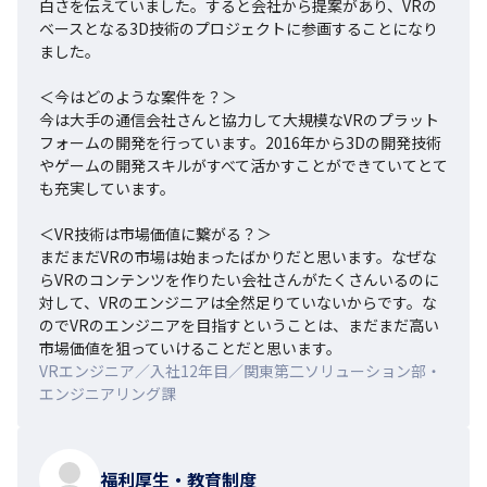
白さを伝えていました。すると会社から提案があり、VRの
ベースとなる3D技術のプロジェクトに参画することになり
ました。

＜今はどのような案件を？＞

今は大手の通信会社さんと協力して大規模なVRのプラット
フォームの開発を行っています。2016年から3Dの開発技術
やゲームの開発スキルがすべて活かすことができていてとて
も充実しています。

＜VR技術は市場価値に繋がる？＞

まだまだVRの市場は始まったばかりだと思います。なぜな
らVRのコンテンツを作りたい会社さんがたくさんいるのに
対して、VRのエンジニアは全然足りていないからです。な
のでVRのエンジニアを目指すということは、まだまだ高い
市場価値を狙っていけることだと思います。
VRエンジニア／入社12年目／関東第二ソリューション部・
エンジニアリング課
福利厚生・教育制度