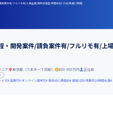
負案件有/フルリモ有/上場企業/現年収保証/年間休日125日/残業13時間
工程・開発案件/請負案件有/フルリモ有/上
ジニア
東京都（六本木一丁目駅）
600-900万円
正社員
P
ート可
副業可
オンライン選考可
新技術に積極的
面接1回
残業月20時間未満