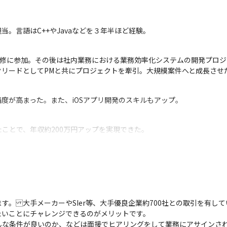
。言語はC++やJavaなどを３年半ほど経験。
向けた研修に参加。その後は社内業務における業務効率化システムの開発プ
クリードとしてPMと共にプロジェクトを牽引。大規模案件へと成長させ
度が高まった。また、iOSアプリ開発のスキルもアップ。
ことで、年収約200万円アップを実現できた。
。大手メーカーやSIer等、大手優良企業約700社との取引を有して
いことにチャレンジできるのがメリットです。

んな条件が良いのか、などは面接でヒアリングをして業務にアサインさ