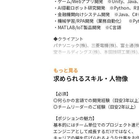
・ゲーム/Webアプリ開発　※Unity、Java、
・AI搭載ロボット研究開発　※Python、R言語
・金融機関向けシステム開発　※Java、C#※
・機械学習/RPA開発（業務自動化）　※Pyth
・MATLAB/IoT製品開発　※C言語
◆クライアント

パナソニック(株)、三菱電機(株)、富士通(株)
宝ホールディングス(株)、本田技研工業(株)
大手メーカーやSIerなど、大手優良企業約7
もっと見る
直請け案件も多数あります。
求められるスキル・人物像
◆年収例　　

入社時：年収558万円⇒入社１年半後：736万
【必須】

入社時：年収777万円 ⇒ 入社3年後 953
◎何らかの言語での開発経験（目安3年以上）
◆研修制度・勉強会

◎チームリーダーのご経験（目安2年以上）※
会社主導のスキルアップ研修に加えて、エ
【ポジションの魅力】

■PM/PL研修

基本的にはチーム単位でのプロジェクト進行
■課題別テクニカル研修

エンジニアとして成長するだけではなく、

■トレンド技術研修

キャリアの幅を広げられるような仕事をお任