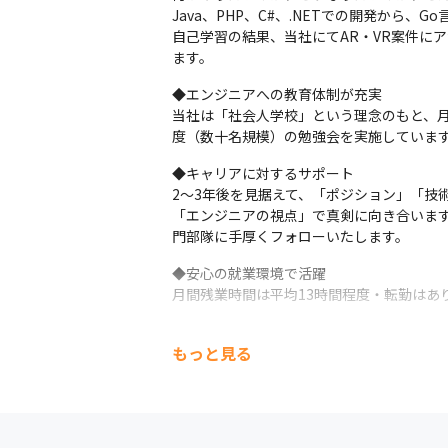
Java、PHP、C#、.NETでの開発から
自己学習の結果、当社にてAR・VR案件に
ます。
◆エンジニアへの教育体制が充実

当社は「社会人学校」という理念のもと、月
度（数十名規模）の勉強会を実施していま
◆キャリアに対するサポート

2～3年後を見据えて、「ポジション」「技
「エンジニアの視点」で真剣に向き合いま
門部隊に手厚くフォローいたします。
◆安心の就業環境で活躍

月間残業時間は平均13時間程度・転勤はあ
もっと見る