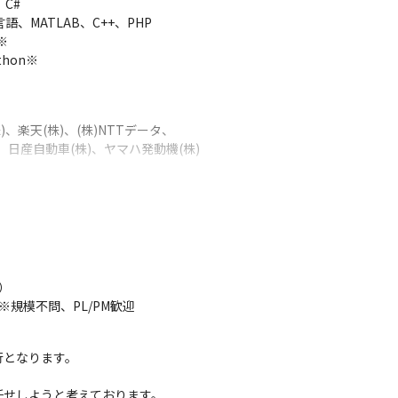
C#

、MATLAB、C++、PHP



on※

、楽天(株)、(株)NTTデータ、

、日産自動車(株)、ヤマハ発動機(株)
00社との取引をおこなっています。

円（XR・サブL・30代）

万円（機械設計・リーダー・50代）


規模不問、PL/PM歓迎
ンジニア自身が企画し、講師を務める「勉強会」の推進も行っています。
となります。

せしようと考えております。
