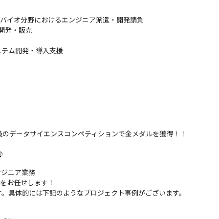
/バイオ分野におけるエンジニア派遣・開発請負

開発・販売

テム開発・導入支援

最大級のデータサイエンスコンペティションで金メダルを獲得！！

♪
ジニア業務

をお任せします！

す。具体的には下記のようなプロジェクト事例がございます。