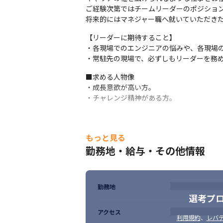
■e-Learning
ご経験次第ではチームリーダーのポジション
将来的にはマネジャー職へ就いていただき
【リーダーに期待すること】

・各現場でのエンジニアの悩みや、各現場の
・常駐先の現場で、必ずしもリーダーを務
■求める人物像

・成長意欲が高い方。

・チャレンジ精神がある方。
もっと見る
勤務地・給与・その他情報
勤務地
選考プ
アクセス
利用規約
、
レバテ