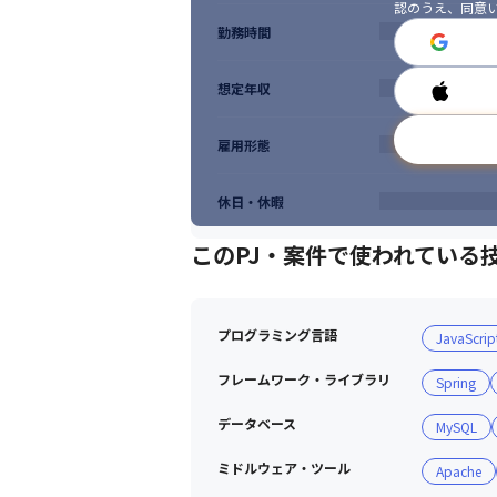
認のうえ、同意
勤務時間
想定年収
雇用形態
休日・休暇
このPJ・案件で使われている
プログラミング言語
JavaScrip
フレームワーク・ライブラリ
Spring
データベース
MySQL
ミドルウェア・ツール
Apache