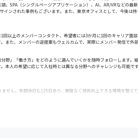
、Go言語、SPA（シングルページアプリケーション）、AI、AR/VRなど
アサインされた事例もございます。また、東京オフィスとして、今後は
1回以上のメンバーコンタクト、希望者には3か月に1回のキャリア面談
す。また、メンバーの逆提案もウェルカムで、実際にメンバー発信で外
術分野」「働き方」をどのように選んでいくかを随時フォローします。
す。本人の希望に応じて入社時とは異なる分野へのチャレンジも可能で
りません。年間休日も125日あり、無理なく技術向上できる環境を整え