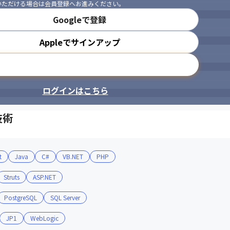
いただける場合は会員登録へお進みください。
Googleで登録
Appleでサインアップ
メールアドレスで登録
ログインはこちら
技術
t
Java
C#
VB.NET
PHP
Struts
ASP.NET
PostgreSQL
SQL Server
JP1
WebLogic