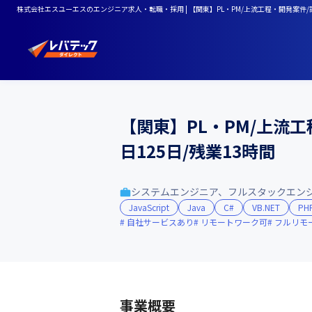
株式会社エスユーエスのエンジニア求人・転職・採用 | 【関東】PL・PM/上流工程・開発案件/請
【関東】PL・PM/上流
日125日/残業13時間
システムエンジニア、フルスタックエン
JavaScript
Java
C#
VB.NET
PH
自社サービスあり
リモートワーク可
フルリモ
事業概要