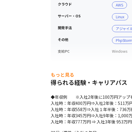
クラウド
AWS
サーバー・OS
Linux
開発手法
アジャイ
その他
PhpStor
支給PC
Windows
もっと見る
得られる経験・キャリアパス
◆年収例　　※入社2年後に100万円アップ
入社時：年収400万円⇒入社2年後：511万円
入社時：年収558万⇒入社１年半後：736万円
入社時：年収345万円⇒入社9年後：1,000万
入社時：年収777万円 ⇒ 入社3年後 953