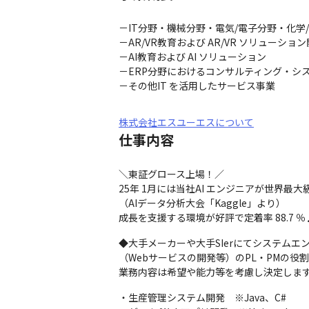
－IT分野・機械分野・電気/電子分野・化学
－AR/VR教育および AR/VR ソリューション
－AI教育および AI ソリューション

－ERP分野におけるコンサルティング・シス
－その他IT を活用したサービス事業
株式会社エスユーエスについて
仕事内容
＼東証グロース上場！／

25年 1月には当社AI エンジニアが世界
（AIデータ分析大会「Kaggle」より）

成長を支援する環境が好評で定着率 88.7 ％
◆大手メーカーや大手SIerにてシステムエン
（Webサービスの開発等）のPL・PMの役割
業務内容は希望や能力等を考慮し決定しま
・生産管理システム開発　※Java、C#
